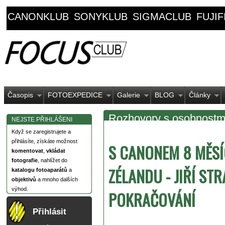
CANONKLUB
SONYKLUB
SIGMACLUB
FUJI
Časopis
FOTOEXPEDICE
Galerie
BLOG
Články
Rozhovory s osobnostm
NEJSTE PŘIHLÁŠENI
Když se zaregistrujete a
přihlásíte, získáte možnost
S CANONEM 8 MĚS
komentovat
,
vkládat
fotografie
, nahlížet do
ZÉLANDU - JIŘÍ STR
katalogu fotoaparátů
a
objektivů
a mnoho dalších
výhod.
POKRAČOVÁNÍ
Přihlásit