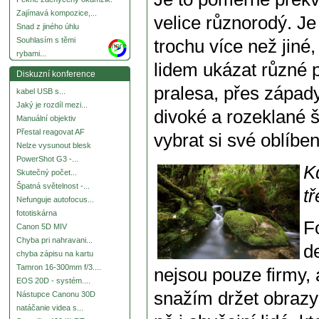
Zajímavá kompozice,...
velice různorodý. Je 
Snad z jiného úhlu
Souhlasím s těmi
trochu více než jiné
more
rybami...
lidem ukázat různé 
Diskuzní konference
pralesa, přes západ
kabel USB s...
Jaký je rozdíl mezi...
divoké a rozeklané š
Manuální objektiv
Přestal reagovat AF
vybrat si své oblíbe
Nelze vysunout blesk
PowerShot G3 -...
K
Skutečný počet...
Špatná světelnost -...
t
Nefunguje autofocus...
fototiskárna
F
Canon 5D MIV
Chyba pri nahravani...
d
chyba zápisu na kartu
Tamron 16-300mm f/3....
nejsou pouze firmy, 
EOS 20D - systém....
snažím držet obrazy
Nástupce Canonu 30D
natáčanie videa s...