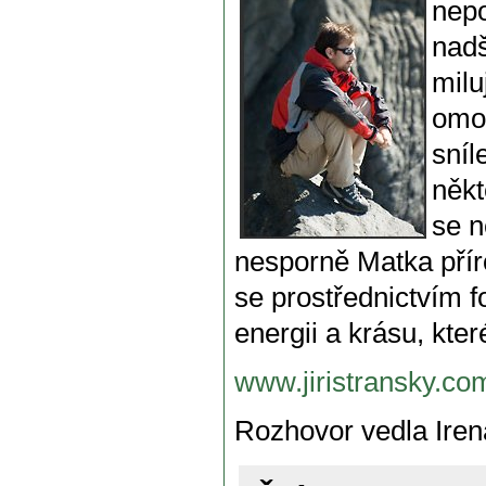
nepo
nadš
milu
omot
sníl
někt
se n
nesporně Matka přír
se prostřednictvím f
energii a krásu, kter
www.jiristransky.co
Rozhovor vedla Ire