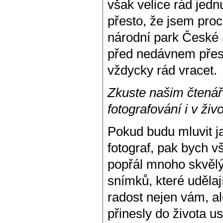
však velice rád jednu
přesto, že jsem proc
národní park České 
před nedávnem přest
vždycky rád vracet.
Zkuste našim čtenář
fotografování i v živ
Pokud budu mluvit j
fotograf, pak bych 
popřál mnoho skvěl
snímků, které udělaj
radost nejen vám, al
přinesly do života 