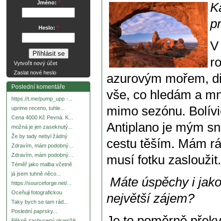
Jméno:
*
K
p
Heslo:
*
V
r
Vytvořit nový účet
Zaslat nové heslo
azurovým mořem, div
Poslední komentáře
vše, co hledám a množ
https://t.me/pump_upp -...
mimo sezónu. Bolívie
uprime receno, tuhle...
Cena 4000 Kč Pevná. K...
Antiplano je mým sn
možná je jen zaseknutý...
Že by tady nebyl žádný
cestu těším. Mám rá
Zdravím, mám podobný...
Zdravím, mám podobný...
musí fotku zasloužit.
Téměř jako malba včetně
já jsem tuhně něco...
Máte úspěchy i jako 
https://sourceforge.net/...
Oceňuji fotografickou
největší zájem?
Taky bych se tam rád...
Poslední paprsky...
Je to poměrně překv
Pěkně zachycený okamžik.