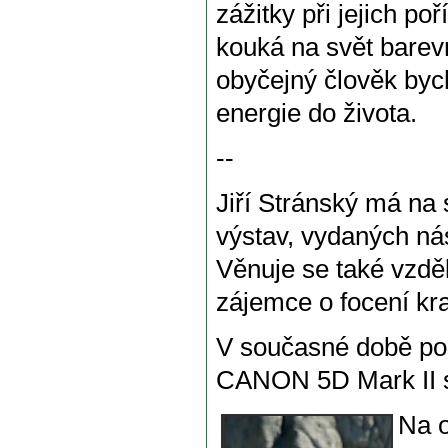
zážitky při jejich po
kouká na svět barev
obyčejný člověk byc
energie do života.
--
Jiří Stránský má na
výstav, vydaných ná
Věnuje se také vzděl
zájemce o focení kra
V současné době pou
CANON 5D Mark II s 
Na o