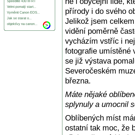
ně i obyčejní lidé, 
Speedlite 430 III-RT
Velmi pomalý start...
přírody i do svého o
Vyměnit Canon EOS...
Jak se starat o...
Jelikož jsem celkem 
objektívy na canon...
vidění poměrně čast
vycházím vstříc i ne
fotografie umístěné
se již výstava pomal
Severočeském muzeu
března.
Máte nějaké oblíben
splynuly a umocnil s
Oblíbených míst mám
ostatní tak moc, že