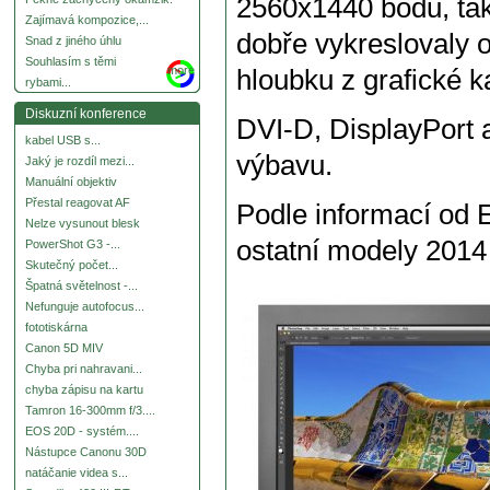
2560x1440 bodů, tak
Zajímavá kompozice,...
dobře vykreslovaly 
Snad z jiného úhlu
Souhlasím s těmi
more
hloubku z grafické ka
rybami...
Diskuzní konference
DVI-D, DisplayPort 
kabel USB s...
výbavu.
Jaký je rozdíl mezi...
Manuální objektiv
Přestal reagovat AF
Podle informací od 
Nelze vysunout blesk
ostatní modely 2014 
PowerShot G3 -...
Skutečný počet...
Špatná světelnost -...
Nefunguje autofocus...
fototiskárna
Canon 5D MIV
Chyba pri nahravani...
chyba zápisu na kartu
Tamron 16-300mm f/3....
EOS 20D - systém....
Nástupce Canonu 30D
natáčanie videa s...