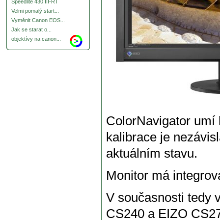
Speedlite 430 III-RT
Velmi pomalý start...
Vyměnit Canon EOS...
Jak se starat o...
objektívy na canon...
ColorNavigator umí k
kalibrace je nezávis
aktuálním stavu.
Monitor má integro
V současnosti tedy
CS240 a EIZO CS270