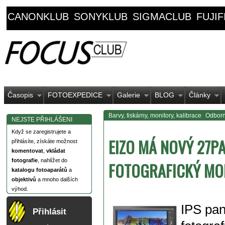
CANONKLUB
SONYKLUB
SIGMACLUB
FUJI
Časopis
FOTOEXPEDICE
Galerie
BLOG
Články
Barvy, tiskárny, monitory, kalibrace
Odborn
NEJSTE PŘIHLÁŠENI
Když se zaregistrujete a
EIZO MÁ NOVÝ 27P
přihlásíte, získáte možnost
komentovat
,
vkládat
fotografie
, nahlížet do
FOTOGRAFICKÝ MON
katalogu fotoaparátů
a
objektivů
a mnoho dalších
výhod.
IPS pan
Přihlásit