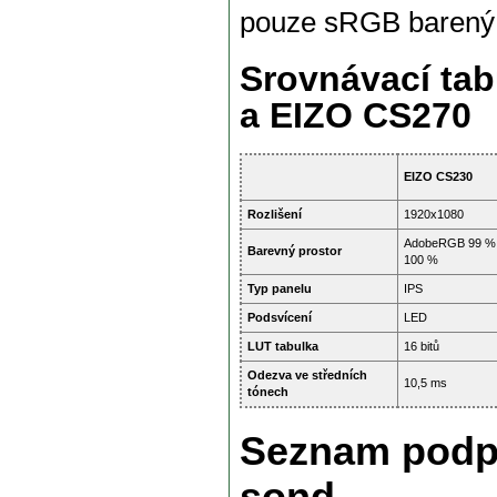
pouze sRGB barený 
Srovnávací ta
a EIZO CS270
EIZO CS230
Rozlišení
1920x1080
AdobeRGB 99 %
Barevný prostor
100 %
Typ panelu
IPS
Podsvícení
LED
LUT tabulka
16 bitů
Odezva ve středních
10,5 ms
tónech
Seznam podpo
sond