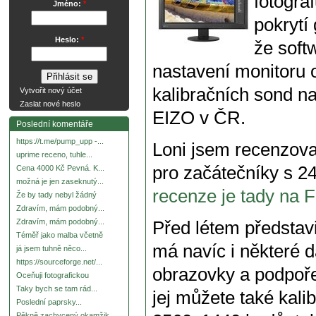
fotogr
Jméno:
*
pokrytí
Heslo:
*
že soft
nastavení monitoru 
kalibračních sond na
Vytvořit nový účet
Zaslat nové heslo
EIZO v ČR.
Poslední komentáře
https://t.me/pump_upp -...
Loni jsem recenzoval
uprime receno, tuhle...
pro začátečníky s 
Cena 4000 Kč Pevná. K...
možná je jen zaseknutý...
recenze je tady n
Že by tady nebyl žádný
Zdravím, mám podobný...
Zdravím, mám podobný...
Před létem představi
Téměř jako malba včetně
má navíc i některé 
já jsem tuhně něco...
https://sourceforge.net/...
obrazovky a podpoř
Oceňuji fotografickou
Taky bych se tam rád...
jej můžete také kali
Poslední paprsky...
Pěkně zachycený okamžik.