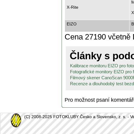
M
X-Rite
X
EIZO
B
Cena 27190 včetně
Články s po
Kalibrace monitoru EIZO pro fotog
Fotografické monitory EIZO pro fo
Filmový skener CanoScan 9000F
Recenze a dlouhodobý test bezdr
Pro možnost psaní komentá
(C) 2008-2025 FOTOKLUBY Česko a Slovensko, z. s. - Vešk