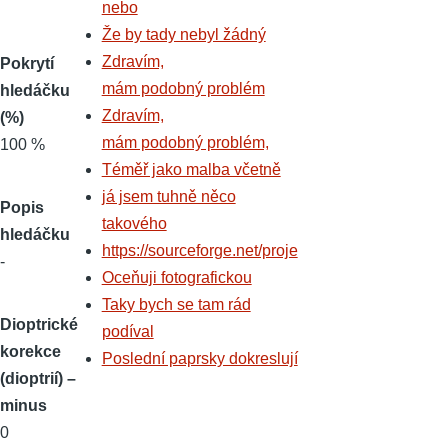
nebo
Že by tady nebyl žádný
Zdravím,
Pokrytí
mám podobný problém
hledáčku
Zdravím,
(%)
mám podobný problém,
100 %
Téměř jako malba včetně
já jsem tuhně něco
Popis
takového
hledáčku
https://sourceforge.net/proje
-
Oceňuji fotografickou
Taky bych se tam rád
Dioptrické
podíval
korekce
Poslední paprsky dokreslují
(dioptrií) –
minus
0