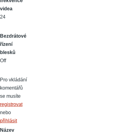
frekvence
videa
24
Bezdrátové
řízení
blesků
Off
Pro vkládání
komentářů
se musíte
registrovat
nebo
přihlásit
Název