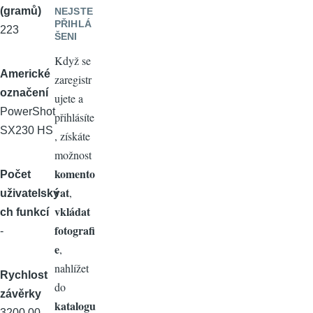
(gramů)
NEJSTE
PŘIHLÁ
223
ŠENI
Když se
Americké
zaregistr
označení
ujete a
PowerShot
přihlásíte
SX230 HS
, získáte
možnost
komento
Počet
vat
,
uživatelský
vkládat
ch funkcí
fotografi
-
e
,
nahlížet
Rychlost
do
závěrky
katalogu
3200.00