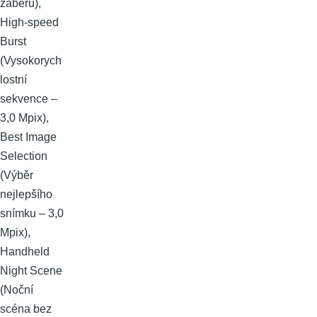
záběru),
High-speed
Burst
(Vysokorych
lostní
sekvence –
3,0 Mpix),
Best Image
Selection
(Výběr
nejlepšího
snímku – 3,0
Mpix),
Handheld
Night Scene
(Noční
scéna bez