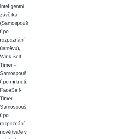
Inteligentní
závěrka
(Samospouš
ť po
rozpoznání
úsměvu),
Wink Self-
Timer –
Samospouš
ť po mrknutí,
FaceSelf-
Timer –
Samospouš
ť po
rozpoznání
nové tváře v