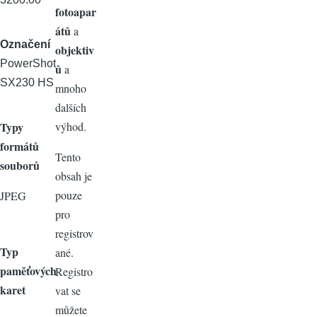
fotoapar
átů
a
Označení
objektiv
PowerShot
ů
a
SX230 HS
mnoho
dalších
Typy
výhod.
formátů
Tento
souborů
obsah je
pouze
JPEG
pro
registrov
Typ
ané.
paměťových
Registro
karet
vat se
můžete