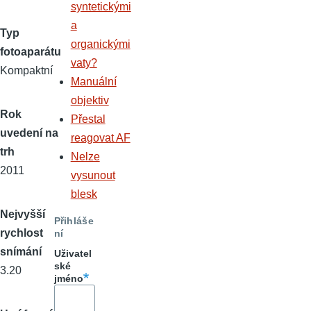
syntetickými
a
Typ
organickými
fotoaparátu
vaty?
Kompaktní
Manuální
objektiv
Rok
Přestal
uvedení na
reagovat AF
trh
Nelze
2011
vysunout
blesk
Nejvyšší
Přihláše
rychlost
ní
snímání
Uživatel
ské
3.20
jméno