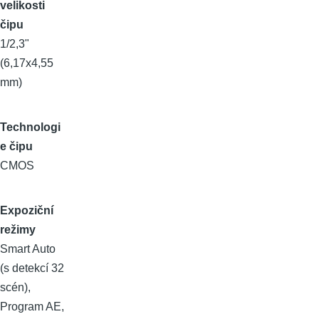
velikosti
čipu
1/2,3"
(6,17x4,55
mm)
Technologi
e čipu
CMOS
Expoziční
režimy
Smart Auto
(s detekcí 32
scén),
Program AE,