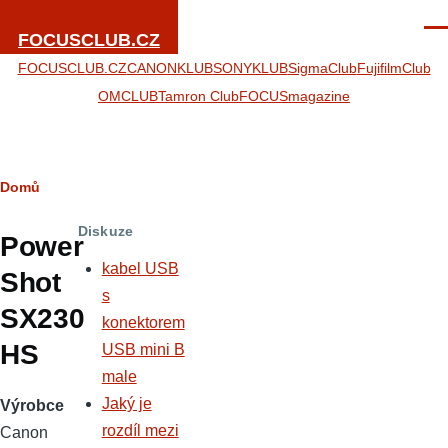
Přejít k hlavnímu obsahu
Men
FOCUSCLUB.CZ
FOCUSCLUB.CZ
CANONKLUB
SONYKLUB
SigmaClub
FujifilmClub
OMCLUB
Tamron Club
FOCUSmagazine
Drobečková
Domů
navigace
Diskuze
Power
kabel USB
Shot
s
SX230
konektorem
HS
USB mini B
male
Jaký je
Výrobce
rozdíl mezi
Canon