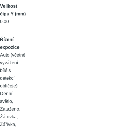
Velikost
čipu Y (mm)
0.00
Řízení
expozice
Auto (včetně
vyvážení
bílé s
detekcí
obličeje),
Denní
světlo,
Zataženo,
Žárovka,
Zářivka,