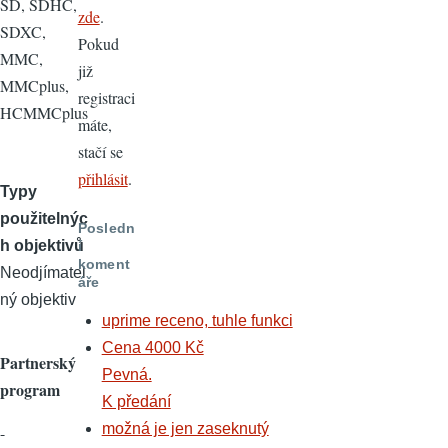
SD, SDHC,
zde
.
SDXC,
Pokud
MMC,
již
MMCplus,
registraci
HCMMCplus
máte,
stačí se
přihlásit
.
Typy
použitelnýc
Posledn
h objektivů
í
koment
Neodjímatel
áře
ný objektiv
uprime receno, tuhle funkci
Cena 4000 Kč
Partnerský
Pevná.
program
K předání
možná je jen zaseknutý
-