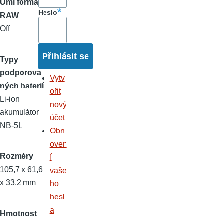
Umí formát
Heslo
RAW
Off
Typy
podporova
Vytv
ných baterií
ořit
Li-ion
nový
akumulátor
účet
NB-5L
Obn
oven
Rozměry
í
105,7 x 61,6
vaše
x 33.2 mm
ho
hesl
a
Hmotnost