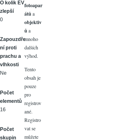
O kolik EV
fotoapar
zlepší
átů
a
0
objektiv
ů
a
mnoho
Zapouzdře
dalších
ní proti
výhod.
prachu a
vlhkosti
Tento
Ne
obsah je
pouze
Počet
pro
elementů
registrov
16
ané.
Registro
vat se
Počet
můžete
skupin