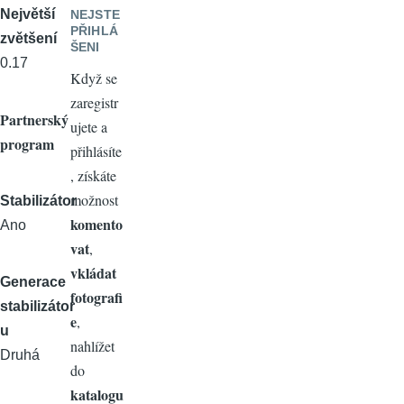
Největší
NEJSTE
PŘIHLÁ
zvětšení
ŠENI
0.17
Když se
zaregistr
Partnerský
ujete a
program
přihlásíte
, získáte
možnost
Stabilizátor
komento
Ano
vat
,
vkládat
Generace
fotografi
stabilizátor
e
,
u
nahlížet
Druhá
do
katalogu