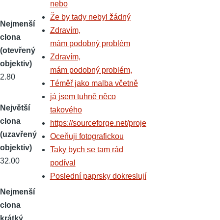
nebo
Že by tady nebyl žádný
Nejmenší
Zdravím,
clona
mám podobný problém
(otevřený
Zdravím,
objektiv)
mám podobný problém,
2.80
Téměř jako malba včetně
já jsem tuhně něco
Největší
takového
clona
https://sourceforge.net/proje
(uzavřený
Oceňuji fotografickou
objektiv)
Taky bych se tam rád
32.00
podíval
Poslední paprsky dokreslují
Nejmenší
clona
krátký