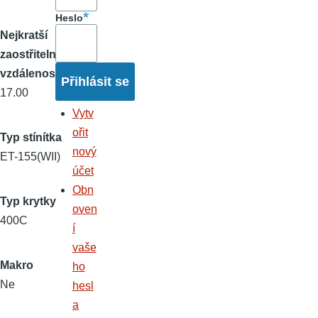
Heslo
Nejkratší
zaostřitelná
vzdálenost
17.00
Vytv
ořit
Typ stínítka
nový
ET-155(WII)
účet
Obn
Typ krytky
oven
400C
í
vaše
Makro
ho
Ne
hesl
a