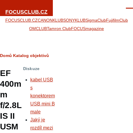
Přejít k hlavnímu obsahu
Men
FOCUSCLUB.CZ
FOCUSCLUB.CZ
CANONKLUB
SONYKLUB
SigmaClub
FujifilmClub
OMCLUB
Tamron Club
FOCUSmagazine
Drobečková
Domů
Katalog objektivů
navigace
Diskuze
EF
kabel USB
400m
s
m
konektorem
f/2.8L
USB mini B
male
IS II
Jaký je
USM
rozdíl mezi