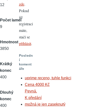
zde
.
12
Pokud
již
Počet lamel
registraci
9
máte,
stačí se
Hmotnost
přihlásit
.
3850
Posledn
í
Krátký
koment
áře
konec
400
uprime receno, tuhle funkci
Cena 4000 Kč
Pevná.
Dlouhý
K předání
konec
možná je jen zaseknutý
400