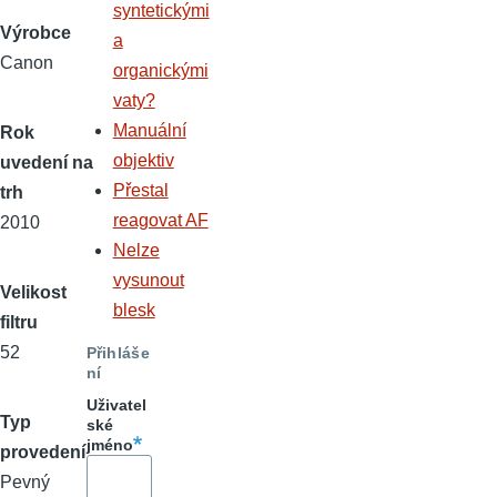
syntetickými
Výrobce
a
Canon
organickými
vaty?
Manuální
Rok
objektiv
uvedení na
Přestal
trh
reagovat AF
2010
Nelze
vysunout
Velikost
blesk
filtru
52
Přihláše
ní
Uživatel
Typ
ské
jméno
provedení
Pevný