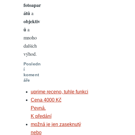
fotoapar
átů
a
objektiv
ů
a
mnoho
dalších
výhod.
Posledn
í
koment
áře
uprime receno, tuhle funkci
Cena 4000 Kč
Pevná.
K předání
možná je jen zaseknutý
nebo