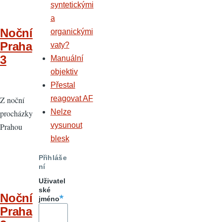
syntetickými
a
Noční
organickými
Praha
vaty?
3
Manuální
objektiv
Přestal
reagovat AF
Z noční
Nelze
procházky
vysunout
Prahou
blesk
Přihláše
ní
Uživatel
ské
Noční
jméno
Praha