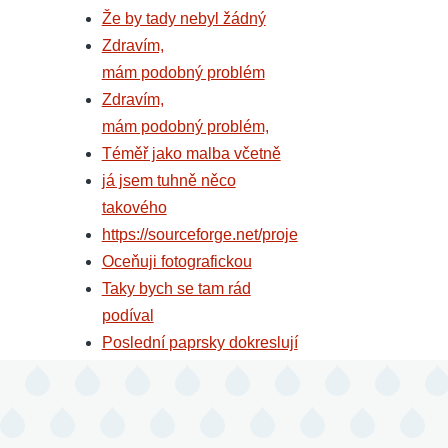
Že by tady nebyl žádný
Zdravím,
mám podobný problém
Zdravím,
mám podobný problém,
Téměř jako malba včetně
já jsem tuhně něco
takového
https://sourceforge.net/proje
Oceňuji fotografickou
Taky bych se tam rád
podíval
Poslední paprsky dokreslují