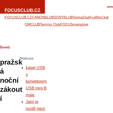
Přejít k hlavnímu obsahu
Men
FOCUSCLUB.CZ
FOCUSCLUB.CZ
CANONKLUB
SONYKLUB
SigmaClub
FujifilmClub
OMCLUB
Tamron Club
FOCUSmagazine
Drobečková
Domů
navigace
Diskuze
pražsk
kabel USB
á
s
noční
konektorem
zákout
USB mini B
male
í
Jaký je
rozdíl mezi