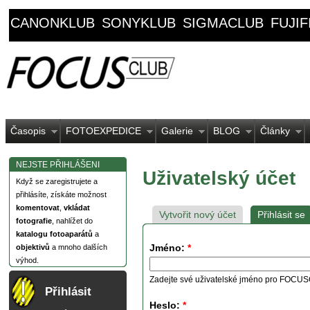
CANONKLUB
SONYKLUB
SIGMACLUB
FUJI
Časopis
FOTOEXPEDICE
Galerie
BLOG
Články
NEJSTE PŘIHLÁŠENI
Uživatelský účet
Když se zaregistrujete a
přihlásíte, získáte možnost
komentovat
,
vkládat
Vytvořit nový účet
Přihlásit se
fotografie
, nahlížet do
katalogu fotoaparátů
a
Jméno:
*
objektivů
a mnoho dalších
výhod.
Zadejte své uživatelské jméno pro FOCU
Přihlásit
Heslo:
*