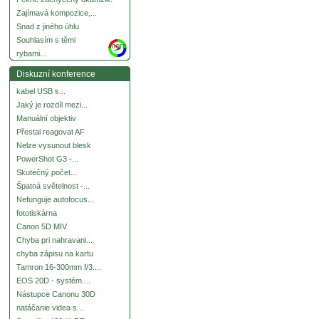
Zajímavá kompozice,...
Snad z jiného úhlu
Souhlasím s těmi
more
rybami...
Diskuzní konference
kabel USB s...
Jaký je rozdíl mezi...
Manuální objektiv
Přestal reagovat AF
Nelze vysunout blesk
PowerShot G3 -...
Skutečný počet...
Špatná světelnost -...
Nefunguje autofocus...
fototiskárna
Canon 5D MIV
Chyba pri nahravani...
chyba zápisu na kartu
Tamron 16-300mm f/3....
EOS 20D - systém....
Nástupce Canonu 30D
natáčanie videa s...