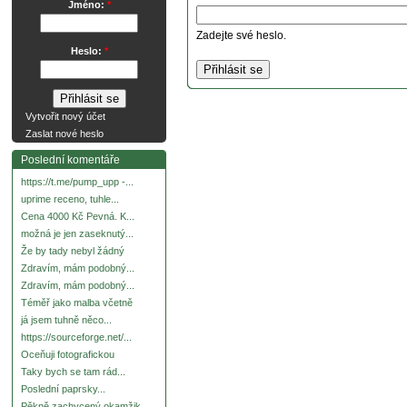
Jméno:
*
Zadejte své heslo.
Heslo:
*
Vytvořit nový účet
Zaslat nové heslo
Poslední komentáře
https://t.me/pump_upp -...
uprime receno, tuhle...
Cena 4000 Kč Pevná. K...
možná je jen zaseknutý...
Že by tady nebyl žádný
Zdravím, mám podobný...
Zdravím, mám podobný...
Téměř jako malba včetně
já jsem tuhně něco...
https://sourceforge.net/...
Oceňuji fotografickou
Taky bych se tam rád...
Poslední paprsky...
Pěkně zachycený okamžik.