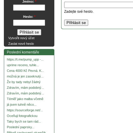
Jméno:
*
Zadejte své heslo.
Heslo:
*
Vytvořit nový účet
Zaslat nové heslo
Poslední komentáře
https://t.me/pump_upp -...
uprime receno, tuhle...
Cena 4000 Kč Pevná. K...
možná je jen zaseknutý...
Že by tady nebyl žádný
Zdravím, mám podobný...
Zdravím, mám podobný...
Téměř jako malba včetně
já jsem tuhně něco...
https://sourceforge.net/...
Oceňuji fotografickou
Taky bych se tam rád...
Poslední paprsky...
Pěkně zachycený okamžik.