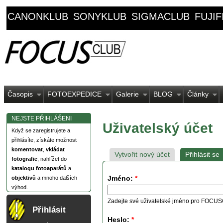
CANONKLUB
SONYKLUB
SIGMACLUB
FUJI
Časopis
FOTOEXPEDICE
Galerie
BLOG
Články
NEJSTE PŘIHLÁŠENI
Uživatelský účet
Když se zaregistrujete a
přihlásíte, získáte možnost
komentovat
,
vkládat
Vytvořit nový účet
Přihlásit se
fotografie
, nahlížet do
katalogu fotoaparátů
a
Jméno:
*
objektivů
a mnoho dalších
výhod.
Zadejte své uživatelské jméno pro FOCU
Přihlásit
Heslo:
*