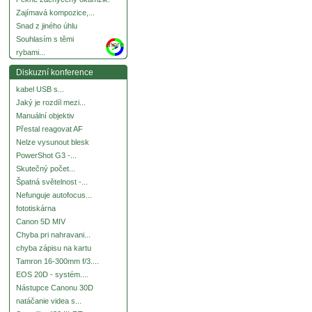
Zajímavá kompozice,...
Snad z jiného úhlu
Souhlasím s těmi
more
rybami...
Diskuzní konference
kabel USB s...
Jaký je rozdíl mezi...
Manuální objektiv
Přestal reagovat AF
Nelze vysunout blesk
PowerShot G3 -...
Skutečný počet...
Špatná světelnost -...
Nefunguje autofocus...
fototiskárna
Canon 5D MIV
Chyba pri nahravani...
chyba zápisu na kartu
Tamron 16-300mm f/3....
EOS 20D - systém....
Nástupce Canonu 30D
natáčanie videa s...