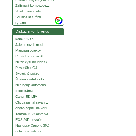
Zajímavá kompozice,...
Snad z jiného úhlu
Souhlasím s těmi
more
rybami...
Diskuzní konference
kabel USB s...
Jaký je rozdíl mezi...
Manuální objektiv
Přestal reagovat AF
Nelze vysunout blesk
PowerShot G3 -...
Skutečný počet...
Špatná světelnost -...
Nefunguje autofocus...
fototiskárna
Canon 5D MIV
Chyba pri nahravani...
chyba zápisu na kartu
Tamron 16-300mm f/3....
EOS 20D - systém....
Nástupce Canonu 30D
natáčanie videa s...