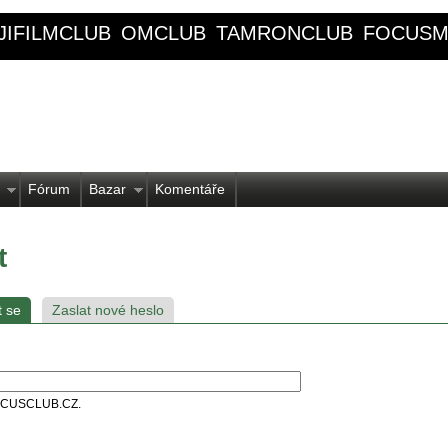
JIFILMCLUB
OMCLUB
TAMRONCLUB
FOCUSM
Fórum
Bazar
Komentáře
t
t se
Zaslat nové heslo
 FOCUSCLUB.CZ.