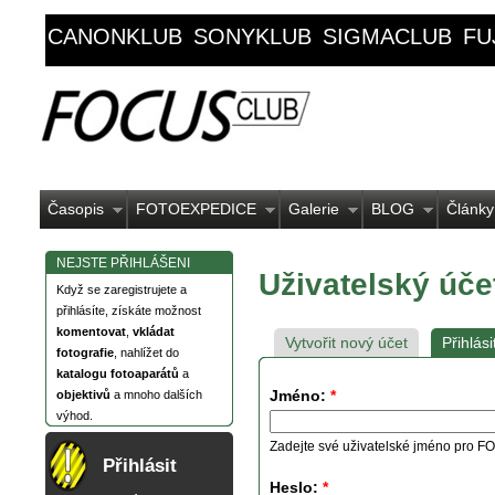
CANONKLUB
SONYKLUB
SIGMACLUB
FU
Časopis
FOTOEXPEDICE
Galerie
BLOG
Články
NEJSTE PŘIHLÁŠENI
Uživatelský úče
Když se zaregistrujete a
přihlásíte, získáte možnost
komentovat
,
vkládat
Vytvořit nový účet
Přihlási
fotografie
, nahlížet do
katalogu fotoaparátů
a
Jméno:
*
objektivů
a mnoho dalších
výhod.
Zadejte své uživatelské jméno pro
Přihlásit
Heslo:
*