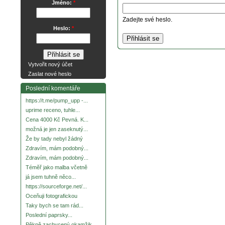
Jméno:
*
Zadejte své heslo.
Heslo:
*
Vytvořit nový účet
Zaslat nové heslo
Poslední komentáře
https://t.me/pump_upp -...
uprime receno, tuhle...
Cena 4000 Kč Pevná. K...
možná je jen zaseknutý...
Že by tady nebyl žádný
Zdravím, mám podobný...
Zdravím, mám podobný...
Téměř jako malba včetně
já jsem tuhně něco...
https://sourceforge.net/...
Oceňuji fotografickou
Taky bych se tam rád...
Poslední paprsky...
Pěkně zachycený okamžik.