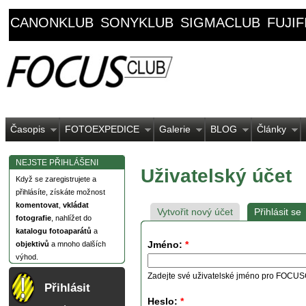
CANONKLUB
SONYKLUB
SIGMACLUB
FUJI
Časopis
FOTOEXPEDICE
Galerie
BLOG
Články
NEJSTE PŘIHLÁŠENI
Uživatelský účet
Když se zaregistrujete a
přihlásíte, získáte možnost
komentovat
,
vkládat
Vytvořit nový účet
Přihlásit se
fotografie
, nahlížet do
katalogu fotoaparátů
a
Jméno:
*
objektivů
a mnoho dalších
výhod.
Zadejte své uživatelské jméno pro FOCU
Přihlásit
Heslo:
*