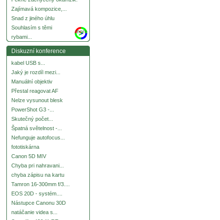
Zajímavá kompozice,...
Snad z jiného úhlu
Souhlasím s těmi
more
rybami...
Diskuzní konference
kabel USB s...
Jaký je rozdíl mezi...
Manuální objektiv
Přestal reagovat AF
Nelze vysunout blesk
PowerShot G3 -...
Skutečný počet...
Špatná světelnost -...
Nefunguje autofocus...
fototiskárna
Canon 5D MIV
Chyba pri nahravani...
chyba zápisu na kartu
Tamron 16-300mm f/3....
EOS 20D - systém....
Nástupce Canonu 30D
natáčanie videa s...