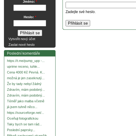
Jméno:
*
Zadejte své heslo.
Heslo:
*
Vytvořit nový účet
Zaslat nové heslo
Poslední komentáře
https://t.me/pump_upp -...
uprime receno, tuhle...
Cena 4000 Kč Pevná. K...
možná je jen zaseknutý...
Že by tady nebyl žádný
Zdravím, mám podobný...
Zdravím, mám podobný...
Téměř jako malba včetně
já jsem tuhně něco...
https://sourceforge.net/...
Oceňuji fotografickou
Taky bych se tam rád...
Poslední paprsky...
Pěkně zachycený okamžik.