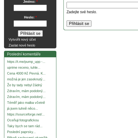
Jméno:
*
Zadejte své heslo.
Heslo:
*
Vytvořit nový účet
Zaslat nové heslo
Poslední komentáře
https://t.me/pump_upp -...
uprime receno, tuhle...
Cena 4000 Kč Pevná. K...
možná je jen zaseknutý...
Že by tady nebyl žádný
Zdravím, mám podobný...
Zdravím, mám podobný...
Téměř jako malba včetně
já jsem tuhně něco...
https://sourceforge.net/...
Oceňuji fotografickou
Taky bych se tam rád...
Poslední paprsky...
Pěkně zachycený okamžik.