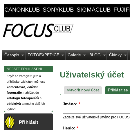
CANONKLUB
SONYKLUB
SIGMACLUB
FUJI
Časopis
FOTOEXPEDICE
Galerie
BLOG
Články
NEJSTE PŘIHLÁŠENI
Uživatelský účet
Když se zaregistrujete a
přihlásíte, získáte možnost
komentovat
,
vkládat
Vytvořit nový účet
Přihlásit se
fotografie
, nahlížet do
katalogu fotoaparátů
a
Jméno:
*
objektivů
a mnoho dalších
výhod.
Zadejte své uživatelské jméno pro FOCU
Přihlásit
Heslo:
*