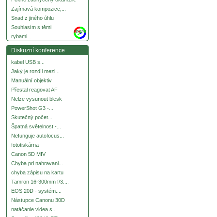
Zajímavá kompozice,...
Snad z jiného úhlu
Souhlasím s těmi
more
rybami...
Diskuzní konference
kabel USB s...
Jaký je rozdíl mezi...
Manuální objektiv
Přestal reagovat AF
Nelze vysunout blesk
PowerShot G3 -...
Skutečný počet...
Špatná světelnost -...
Nefunguje autofocus...
fototiskárna
Canon 5D MIV
Chyba pri nahravani...
chyba zápisu na kartu
Tamron 16-300mm f/3....
EOS 20D - systém....
Nástupce Canonu 30D
natáčanie videa s...