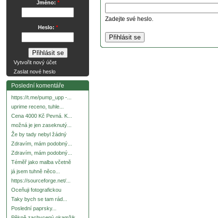
Jméno:
*
Zadejte své heslo.
Heslo:
*
Vytvořit nový účet
Zaslat nové heslo
Poslední komentáře
https://t.me/pump_upp -...
uprime receno, tuhle...
Cena 4000 Kč Pevná. K...
možná je jen zaseknutý...
Že by tady nebyl žádný
Zdravím, mám podobný...
Zdravím, mám podobný...
Téměř jako malba včetně
já jsem tuhně něco...
https://sourceforge.net/...
Oceňuji fotografickou
Taky bych se tam rád...
Poslední paprsky...
Pěkně zachycený okamžik.