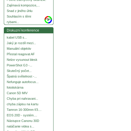
Zajímavá kompozice,...
Snad z jiného úhlu
Souhlasím s těmi
more
rybami...
Diskuzní konference
kabel USB s...
Jaký je rozdíl mezi...
Manuální objektiv
Přestal reagovat AF
Nelze vysunout blesk
PowerShot G3 -...
Skutečný počet...
Špatná světelnost -...
Nefunguje autofocus...
fototiskárna
Canon 5D MIV
Chyba pri nahravani...
chyba zápisu na kartu
Tamron 16-300mm f/3....
EOS 20D - systém....
Nástupce Canonu 30D
natáčanie videa s...