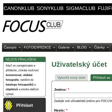
CANONKLUB
SONYKLUB
SIGMACLUB
FUJI
Časopis
FOTOEXPEDICE
Galerie
BLOG
Články
NEJSTE PŘIHLÁŠENI
Uživatelský účet
Když se zaregistrujete a
přihlásíte, získáte možnost
komentovat
,
vkládat
Vytvořit nový účet
Přihlásit se
fotografie
, nahlížet do
katalogu fotoaparátů
a
Jméno:
*
objektivů
a mnoho dalších
výhod.
Zadejte své uživatelské jméno pro FOCU
Přihlásit
Heslo:
*