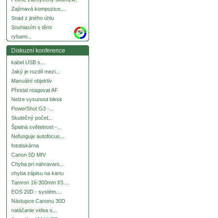
Zajímavá kompozice,...
Snad z jiného úhlu
Souhlasím s těmi
more
rybami...
Diskuzní konference
kabel USB s...
Jaký je rozdíl mezi...
Manuální objektiv
Přestal reagovat AF
Nelze vysunout blesk
PowerShot G3 -...
Skutečný počet...
Špatná světelnost -...
Nefunguje autofocus...
fototiskárna
Canon 5D MIV
Chyba pri nahravani...
chyba zápisu na kartu
Tamron 16-300mm f/3....
EOS 20D - systém....
Nástupce Canonu 30D
natáčanie videa s...