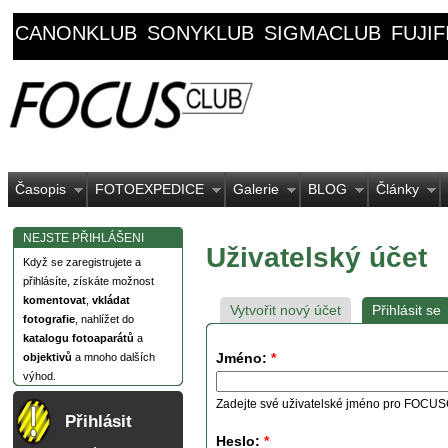
CANONKLUB
SONYKLUB
SIGMACLUB
FUJI
Časopis
FOTOEXPEDICE
Galerie
BLOG
Články
NEJSTE PŘIHLÁŠENI
Uživatelský účet
Když se zaregistrujete a
přihlásíte, získáte možnost
komentovat
,
vkládat
Vytvořit nový účet
Přihlásit se
fotografie
, nahlížet do
katalogu fotoaparátů
a
Jméno:
*
objektivů
a mnoho dalších
výhod.
Zadejte své uživatelské jméno pro FOCU
Přihlásit
Heslo:
*