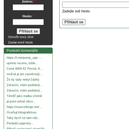
Jméno:
*
Zadejte své heslo.
Heslo:
*
Vytvořit nový účet
Zaslat nové heslo
Poslední komentáře
https://t.me/pump_upp -...
uprime receno, tuhle...
Cena 4000 Kč Pevná. K...
možná je jen zaseknutý...
Že by tady nebyl žádný
Zdravím, mám podobný...
Zdravím, mám podobný...
Téměř jako malba včetně
já jsem tuhně něco...
https://sourceforge.net/...
Oceňuji fotografickou
Taky bych se tam rád...
Poslední paprsky...
Pěkně zachycený okamžik.