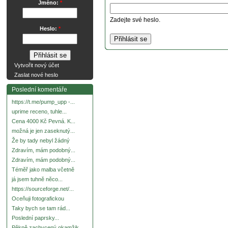
Jméno:
*
Zadejte své heslo.
Heslo:
*
Vytvořit nový účet
Zaslat nové heslo
Poslední komentáře
https://t.me/pump_upp -...
uprime receno, tuhle...
Cena 4000 Kč Pevná. K...
možná je jen zaseknutý...
Že by tady nebyl žádný
Zdravím, mám podobný...
Zdravím, mám podobný...
Téměř jako malba včetně
já jsem tuhně něco...
https://sourceforge.net/...
Oceňuji fotografickou
Taky bych se tam rád...
Poslední paprsky...
Pěkně zachycený okamžik.