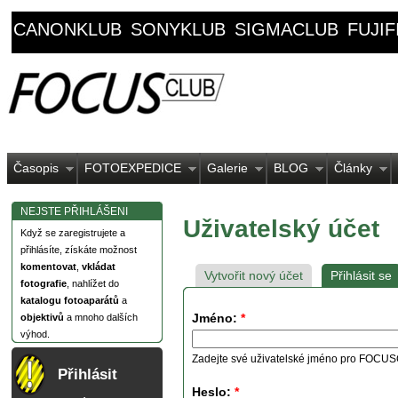
CANONKLUB
SONYKLUB
SIGMACLUB
FUJI
Časopis
FOTOEXPEDICE
Galerie
BLOG
Články
NEJSTE PŘIHLÁŠENI
Uživatelský účet
Když se zaregistrujete a
přihlásíte, získáte možnost
komentovat
,
vkládat
Vytvořit nový účet
Přihlásit se
fotografie
, nahlížet do
katalogu fotoaparátů
a
Jméno:
*
objektivů
a mnoho dalších
výhod.
Zadejte své uživatelské jméno pro FOCU
Přihlásit
Heslo:
*