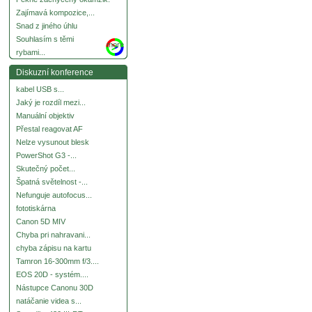
Zajímavá kompozice,...
Snad z jiného úhlu
Souhlasím s těmi
more
rybami...
Diskuzní konference
kabel USB s...
Jaký je rozdíl mezi...
Manuální objektiv
Přestal reagovat AF
Nelze vysunout blesk
PowerShot G3 -...
Skutečný počet...
Špatná světelnost -...
Nefunguje autofocus...
fototiskárna
Canon 5D MIV
Chyba pri nahravani...
chyba zápisu na kartu
Tamron 16-300mm f/3....
EOS 20D - systém....
Nástupce Canonu 30D
natáčanie videa s...