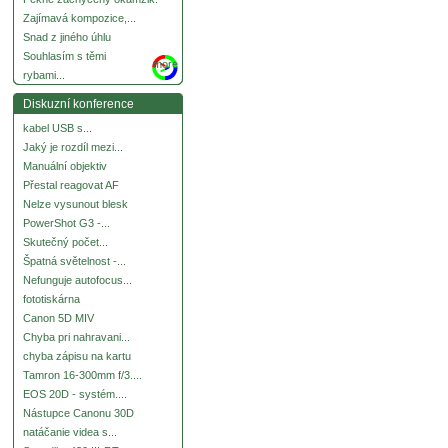
Zajímavá kompozice,...
Snad z jiného úhlu
Souhlasím s těmi
more
rybami...
Diskuzní konference
kabel USB s...
Jaký je rozdíl mezi...
Manuální objektiv
Přestal reagovat AF
Nelze vysunout blesk
PowerShot G3 -...
Skutečný počet...
Špatná světelnost -...
Nefunguje autofocus...
fototiskárna
Canon 5D MIV
Chyba pri nahravani...
chyba zápisu na kartu
Tamron 16-300mm f/3....
EOS 20D - systém....
Nástupce Canonu 30D
natáčanie videa s...