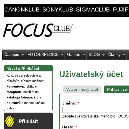
CANONKLUB
SONYKLUB
SIGMACLUB
FUJI
Časopis
FOTOEXPEDICE
Galerie
BLOG
Články
NEJSTE PŘIHLÁŠENI
Uživatelský účet
Když se zaregistrujete a
přihlásíte, získáte možnost
komentovat
,
vkládat
Vytvořit nový účet
Přihlásit se
fotografie
, nahlížet do
katalogu fotoaparátů
a
Jméno:
*
objektivů
a mnoho dalších
výhod.
Zadejte své uživatelské jméno pro FOCU
Přihlásit
Heslo:
*