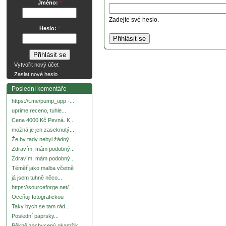
Jméno:
*
Zadejte své heslo.
Heslo:
*
Vytvořit nový účet
Zaslat nové heslo
Poslední komentáře
https://t.me/pump_upp -...
uprime receno, tuhle...
Cena 4000 Kč Pevná. K...
možná je jen zaseknutý...
Že by tady nebyl žádný
Zdravím, mám podobný...
Zdravím, mám podobný...
Téměř jako malba včetně
já jsem tuhně něco...
https://sourceforge.net/...
Oceňuji fotografickou
Taky bych se tam rád...
Poslední paprsky...
Pěkně zachycený okamžik.