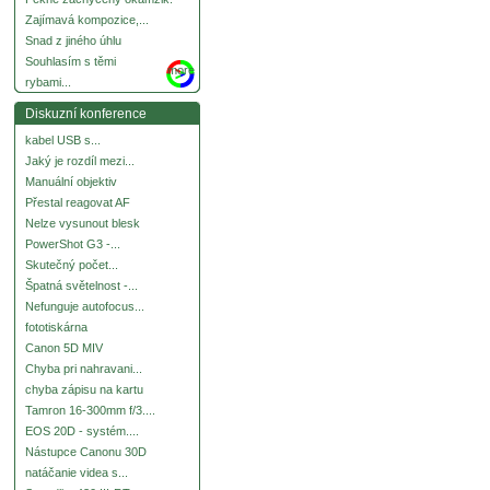
Zajímavá kompozice,...
Snad z jiného úhlu
Souhlasím s těmi
more
rybami...
Diskuzní konference
kabel USB s...
Jaký je rozdíl mezi...
Manuální objektiv
Přestal reagovat AF
Nelze vysunout blesk
PowerShot G3 -...
Skutečný počet...
Špatná světelnost -...
Nefunguje autofocus...
fototiskárna
Canon 5D MIV
Chyba pri nahravani...
chyba zápisu na kartu
Tamron 16-300mm f/3....
EOS 20D - systém....
Nástupce Canonu 30D
natáčanie videa s...