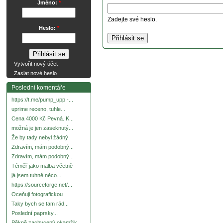
Jméno:
*
Zadejte své heslo.
Heslo:
*
Vytvořit nový účet
Zaslat nové heslo
Poslední komentáře
https://t.me/pump_upp -...
uprime receno, tuhle...
Cena 4000 Kč Pevná. K...
možná je jen zaseknutý...
Že by tady nebyl žádný
Zdravím, mám podobný...
Zdravím, mám podobný...
Téměř jako malba včetně
já jsem tuhně něco...
https://sourceforge.net/...
Oceňuji fotografickou
Taky bych se tam rád...
Poslední paprsky...
Pěkně zachycený okamžik.