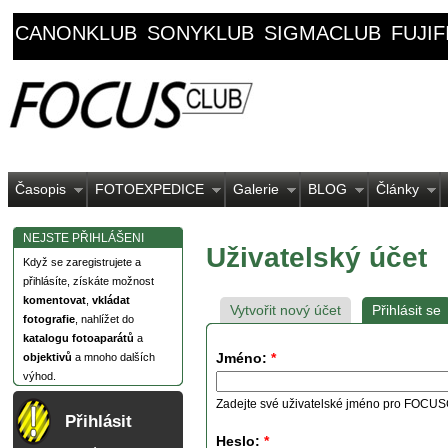
CANONKLUB
SONYKLUB
SIGMACLUB
FUJI
Časopis
FOTOEXPEDICE
Galerie
BLOG
Články
NEJSTE PŘIHLÁŠENI
Uživatelský účet
Když se zaregistrujete a
přihlásíte, získáte možnost
komentovat
,
vkládat
Vytvořit nový účet
Přihlásit se
fotografie
, nahlížet do
katalogu fotoaparátů
a
Jméno:
*
objektivů
a mnoho dalších
výhod.
Zadejte své uživatelské jméno pro FOCU
Přihlásit
Heslo:
*