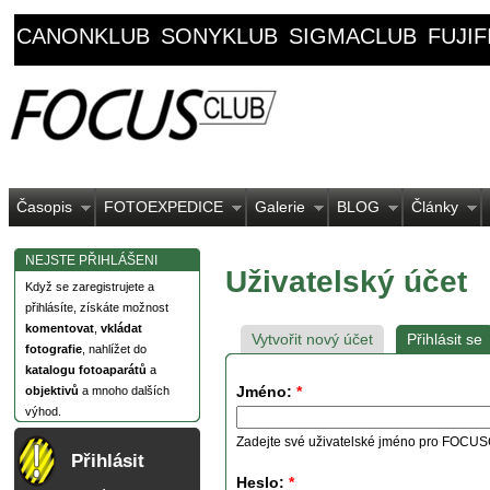
CANONKLUB
SONYKLUB
SIGMACLUB
FUJI
Časopis
FOTOEXPEDICE
Galerie
BLOG
Články
NEJSTE PŘIHLÁŠENI
Uživatelský účet
Když se zaregistrujete a
přihlásíte, získáte možnost
komentovat
,
vkládat
Vytvořit nový účet
Přihlásit se
fotografie
, nahlížet do
katalogu fotoaparátů
a
Jméno:
*
objektivů
a mnoho dalších
výhod.
Zadejte své uživatelské jméno pro FOCU
Přihlásit
Heslo:
*