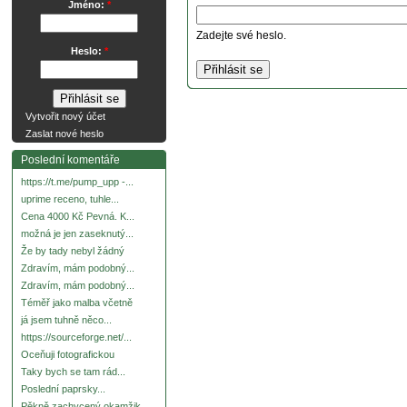
Jméno:
*
Zadejte své heslo.
Heslo:
*
Vytvořit nový účet
Zaslat nové heslo
Poslední komentáře
https://t.me/pump_upp -...
uprime receno, tuhle...
Cena 4000 Kč Pevná. K...
možná je jen zaseknutý...
Že by tady nebyl žádný
Zdravím, mám podobný...
Zdravím, mám podobný...
Téměř jako malba včetně
já jsem tuhně něco...
https://sourceforge.net/...
Oceňuji fotografickou
Taky bych se tam rád...
Poslední paprsky...
Pěkně zachycený okamžik.