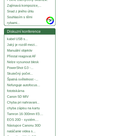
Zajímavá kompozice,...
Snad z jiného úhlu
Souhlasím s těmi
more
rybami...
Diskuzní konference
kabel USB s...
Jaký je rozdíl mezi...
Manuální objektiv
Přestal reagovat AF
Nelze vysunout blesk
PowerShot G3 -...
Skutečný počet...
Špatná světelnost -...
Nefunguje autofocus...
fototiskárna
Canon 5D MIV
Chyba pri nahravani...
chyba zápisu na kartu
Tamron 16-300mm f/3....
EOS 20D - systém....
Nástupce Canonu 30D
natáčanie videa s...