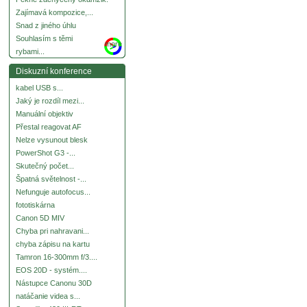
Zajímavá kompozice,...
Snad z jiného úhlu
Souhlasím s těmi
more
rybami...
Diskuzní konference
kabel USB s...
Jaký je rozdíl mezi...
Manuální objektiv
Přestal reagovat AF
Nelze vysunout blesk
PowerShot G3 -...
Skutečný počet...
Špatná světelnost -...
Nefunguje autofocus...
fototiskárna
Canon 5D MIV
Chyba pri nahravani...
chyba zápisu na kartu
Tamron 16-300mm f/3....
EOS 20D - systém....
Nástupce Canonu 30D
natáčanie videa s...