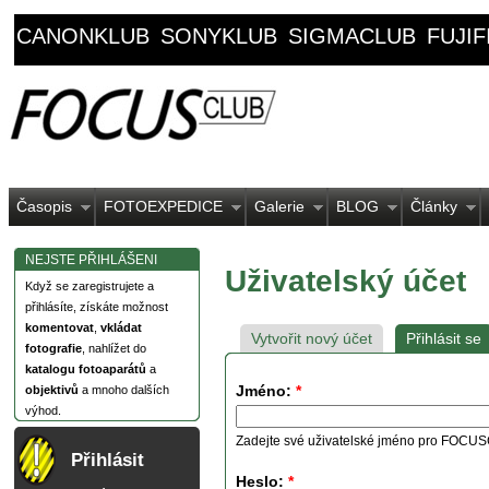
CANONKLUB
SONYKLUB
SIGMACLUB
FUJI
Časopis
FOTOEXPEDICE
Galerie
BLOG
Články
NEJSTE PŘIHLÁŠENI
Uživatelský účet
Když se zaregistrujete a
přihlásíte, získáte možnost
komentovat
,
vkládat
Vytvořit nový účet
Přihlásit se
fotografie
, nahlížet do
katalogu fotoaparátů
a
Jméno:
*
objektivů
a mnoho dalších
výhod.
Zadejte své uživatelské jméno pro FOCU
Přihlásit
Heslo:
*