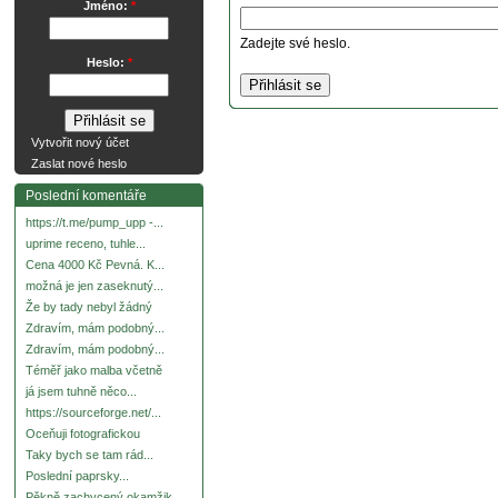
Jméno:
*
Zadejte své heslo.
Heslo:
*
Vytvořit nový účet
Zaslat nové heslo
Poslední komentáře
https://t.me/pump_upp -...
uprime receno, tuhle...
Cena 4000 Kč Pevná. K...
možná je jen zaseknutý...
Že by tady nebyl žádný
Zdravím, mám podobný...
Zdravím, mám podobný...
Téměř jako malba včetně
já jsem tuhně něco...
https://sourceforge.net/...
Oceňuji fotografickou
Taky bych se tam rád...
Poslední paprsky...
Pěkně zachycený okamžik.