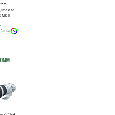
 tam
jímalo to
 MK II.
te
.
Číst dál
400MM
tový úřad.