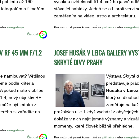
el pohledu až 190°.
vysokou světelností f/1.4, což ho jasně odli
á fotografům a filmařům
stávající nabídky. Jedná se o L profi verzi s
zaměřením na video, astro a architekturu.
ebo
zaregistrujte
.
Pro možnost psaní komentářů se
přihlašte
nebo
zaregistruj
Číst dál
V RF 45 MM F/1.2
JOSEF HUSÁK V LEICA GALLERY VYS
SKRYTÉ DIVY PRAHY
e namlouvat? Většinou
Výstava
Skryté 
me podle kritéria
představuje prá
 A pokud máte v oblibě
Husáka v Leica
/1.4, nový objektiv RF
který se dlouho
 může být jedním z
zaměřuje na ka
terého si zařadíte na
pražských ulic. I když vychází z obyčejných 
dokáže v nich najít jemné významy a vizuál
momenty, které člověk běžně přehlédne.
ebo
zaregistrujte
.
Číst dál
Pro možnost psaní komentářů se
přihlašte
nebo
zaregistruj