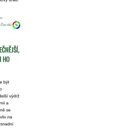
te
.
Číst dál
EČNĚJŠÍ,
I HO
e být
o
delší výdrž
mii a
cně se
vliv na
usnadní