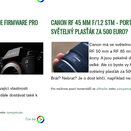
E FIRMWARE PRO
CANON RF 45 MM F/1.2 STM - POR
SVĚTELNÝ PLASŤÁK ZA 500 EURO?
Canon má se světelnos
RF 50 mm a RF 85 mm
ikony. A jsou pekelně 
velké. Ale co byste vy 
světelný plasťák za 5
Brát? Nebrat? Je o dost lehčí, například ne
ající vlastnosti
Pro možnost psaní komentářů se
přihlašte
nebo
zaregistruj
dále dostávat také k
ebo
zaregistrujte
.
Číst dál