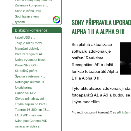
Zajímavá kompozice,...
Snad z jiného úhlu
Souhlasím s těmi
more
SONY PŘIPRAVILA UPGRAD
rybami...
ALPHA 1 II A ALPHA 9 III
Diskuzní konference
kabel USB s...
Jaký je rozdíl mezi...
Bezplatná aktualizace
Manuální objektiv
softwaru zdokonaluje
Přestal reagovat AF
ostření Real-time
Nelze vysunout blesk
Recognition AF a další
PowerShot G3 -...
funkce fotoaparátů Alpha
Skutečný počet...
Špatná světelnost -...
1 II a Alpha 9 III.
Nefunguje autofocus...
fototiskárna
Tyto aktualizace zdokonalují stáv
Canon 5D MIV
fotoaparátů A1 a A9 a budou se 
Chyba pri nahravani...
jiným modelům.
chyba zápisu na kartu
Tamron 16-300mm f/3....
Pro možnost psaní komentářů se
přihlašte
n
EOS 20D - systém....
Nástupce Canonu 30D
natáčanie videa s...