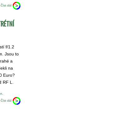
Číst dál
TRÉTNÍ
tí f/1.2
. Jsou to
drahé a
řekli na
00 Euro?
ž RF L.
te
.
Číst dál