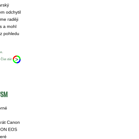
arský
em odchytil
sme raději
as a mohl
 z pohledu
te
.
Číst dál
 USM
orné
arát Canon
ANON EOS
teré