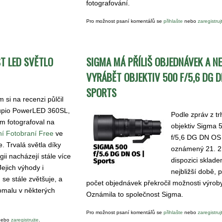
fotografování.
Pro možnost psaní komentářů se
přihlašte
nebo
zaregistruj
ST LED SVĚTLO
SIGMA MÁ PŘÍLIŠ OBJEDNÁVEK A N
VYRÁBĚT OBJEKTIV 500 F/5,6 DG D
SPORTS
m si na recenzi půlčil
upio PowerLED 360SL,
Podle zpráv z t
m fotografoval na
objektiv Sigma
í Fotobraní Free
ve
f/5,6 DG DN OS
e. Trvalá světla díky
oznámený 21. 2
ii nacházejí stále více
dispozici sklade
Jejich výhody i
nejbližší době, 
se stále zvětšuje, a
počet objednávek překročil možnosti výroby
pomalu v některých
Oznámila to společnost Sigma.
Pro možnost psaní komentářů se
přihlašte
nebo
zaregistruj
ebo
zaregistrujte
.