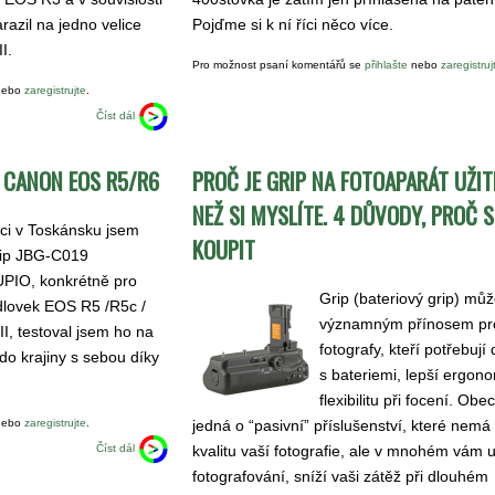
razil na jedno velice
Pojďme si k ní říci něco více.
I.
Pro možnost psaní komentářů se
přihlašte
nebo
zaregistruj
ebo
zaregistrujte
.
Číst dál
O CANON EOS R5/R6
PROČ JE GRIP NA FOTOAPARÁT UŽIT
NEŽ SI MYSLÍTE. 4 DŮVODY, PROČ S
ci v Toskánsku jsem
KOUPIT
rip JBG-C019
UPIO, konkrétně pro
Grip (bateriový grip) můž
dlovek EOS R5 /R5c /
významným přínosem pr
II, testoval jsem ho na
fotografy, kteří potřebují 
o krajiny s sebou díky
s bateriemi, lepší ergono
flexibilitu při focení. Obe
ebo
zaregistrujte
.
jedná o “pasivní” příslušenství, které nemá 
Číst dál
kvalitu vaší fotografie, ale v mnohém vám 
fotografování, sníží vaši zátěž při dlouhém