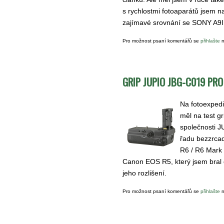
s rychlostmi fotoaparátů jsem na
zajímavé srovnání se SONY A9II
Pro možnost psaní komentářů se
přihlašte
n
GRIP JUPIO JBG-C019 PR
Na fotoexpedi
měl na test g
společnosti J
řadu bezzrca
R6 / R6 Mark 
Canon EOS R5, který jsem bral d
jeho rozlišení.
Pro možnost psaní komentářů se
přihlašte
n