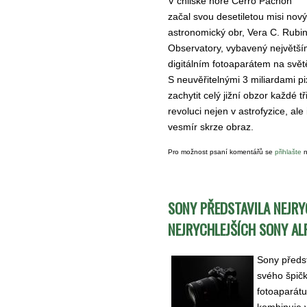
V chilské hoře Cerro Pachón
začal svou desetiletou misi nový
astronomický obr, Vera C. Rubi
Observatory, vybavený největš
digitálním fotoaparátem na svět
S neuvěřitelnými 3 miliardami p
zachytit celý jižní obzor každé tři
revoluci nejen v astrofyzice, al
vesmír skrze obraz.
Pro možnost psaní komentářů se
přihlašte
n
SONY PŘEDSTAVILA NEJRY
NEJRYCHLEJŠÍCH SONY ALP
Sony předst
svého špič
fotoaparátu
kombinuje v