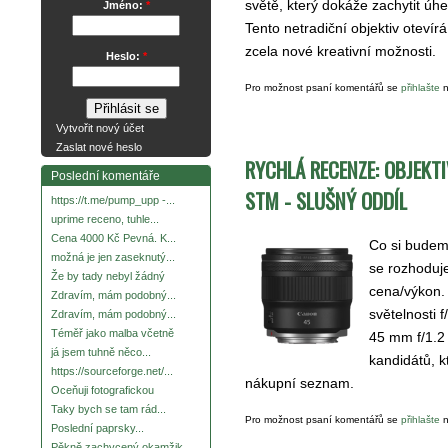
světě, který dokáže zachytit úh
Jméno:
*
Tento netradiční objektiv otevír
zcela nové kreativní možnosti.
Heslo:
*
Pro možnost psaní komentářů se
přihlašte
n
Vytvořit nový účet
Zaslat nové heslo
RYCHLÁ RECENZE: OBJEKTI
Poslední komentáře
STM - SLUŠNÝ ODDÍL
https://t.me/pump_upp -...
uprime receno, tuhle...
Cena 4000 Kč Pevná. K...
Co si budem
možná je jen zaseknutý...
se rozhoduje
Že by tady nebyl žádný
cena/výkon.
Zdravím, mám podobný...
světelnosti f
Zdravím, mám podobný...
Téměř jako malba včetně
45 mm f/1.2
já jsem tuhně něco...
kandidátů, k
https://sourceforge.net/...
nákupní seznam.
Oceňuji fotografickou
Taky bych se tam rád...
Pro možnost psaní komentářů se
přihlašte
n
Poslední paprsky...
Pěkně zachycený okamžik.