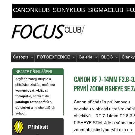
CANONKLUB
SONYKLUB
SIGMACLUB
FU
Časopis
FOTOEXPEDICE
Galerie
BLOG
Články
NEJSTE PŘIHLÁŠENI
CANON RF 7-14MM F2.8-3.
Když se zaregistrujete a
přihlásíte, získáte možnost
PRVNÍ ZOOM FISHEYE SE 
komentovat
,
vkládat
fotografie
, nahlížet do
Canon přichází s průlomovou
katalogu fotoaparátů
a
objektivů
a mnoho dalších
novinkou v oblasti ultraširokoúh
výhod.
objektivů – RF 7-14mm F2.8-3.
FISHEYE STM. Jde o vůbec prv
Přihlásit
zoom objektiv typu rybí oko na