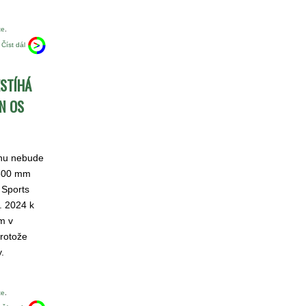
te
.
Číst dál
ESTÍHÁ
N OS
rhu nebude
 500 mm
 Sports
. 2024 k
m v
protože
.
te
.