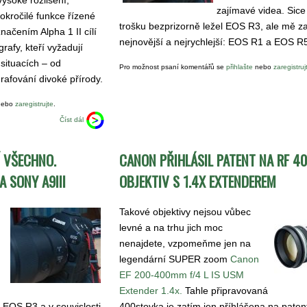
zajímavé videa. Sice
pokročilé funkce řízené
trošku bezprizorně ležel EOS R3, ale mě za
načením Alpha 1 II cílí
nejnovější a nejrychlejší: EOS R1 a EOS R5
rafy, kteří vyžadují
situacích – od
Pro možnost psaní komentářů se
přihlašte
nebo
zaregistruj
rafování divoké přírody.
ebo
zaregistrujte
.
Číst dál
Í VŠECHNO.
CANON PŘIHLÁSIL PATENT NA RF 
 SONY A9III
OBJEKTIV S 1.4X EXTENDEREM
Takové objektivy nejsou vůbec
levné a na trhu jich moc
nenajdete, vzpomeňme jen na
legendární SUPER zoom
Canon
EF 200-400mm f/4 L IS USM
Extender 1.4x.
Tahle připravovaná
é EOS R3 a v souvislosti
400stovka je zatím jen příhlášena na paten