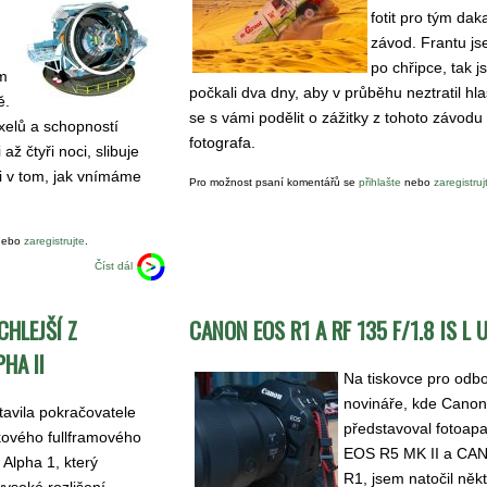
fotit pro tým dak
závod. Frantu js
n
po chřipce, tak j
ím
počkali dva dny, aby v průběhu neztratil hl
ě.
se s vámi podělit o zážitky z tohoto závodu
ixelů a schopností
fotografa.
 až čtyři noci, slibuje
e i v tom, jak vnímáme
Pro možnost psaní komentářů se
přihlašte
nebo
zaregistruj
ebo
zaregistrujte
.
Číst dál
CHLEJŠÍ Z
CANON EOS R1 A RF 135 F/1.8 IS L
HA II
Na tiskovce pro odb
novináře, kde Canon
avila pokračovatele
představoval fotoap
kového fullframového
EOS R5 MK II a C
 Alpha 1, který
R1, jsem natočil něk
ysoké rozlišení,