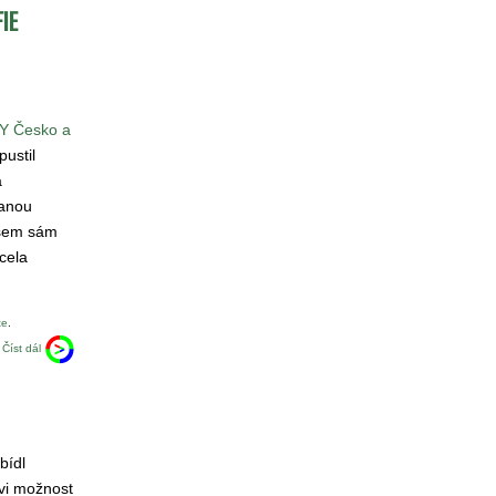
IE
 Česko a
pustil
a
anou
jsem sám
cela
te
.
Číst dál
bídl
ovi možnost