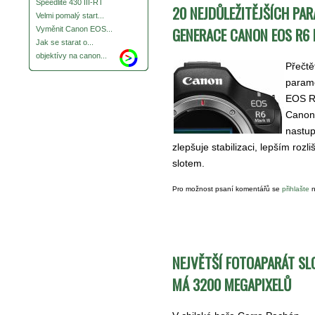
Speedlite 430 III-RT
20 NEJDŮLEŽITĚJŠÍCH PA
Velmi pomalý start...
GENERACE CANON EOS R6 I
Vyměnit Canon EOS...
Jak se starat o...
objektívy na canon...
Přečtě
param
EOS R6
Canon
nastup
zlepšuje stabilizaci, lepším roz
slotem.
Pro možnost psaní komentářů se
přihlašte
n
NEJVĚTŠÍ FOTOAPARÁT S
MÁ 3200 MEGAPIXELŮ