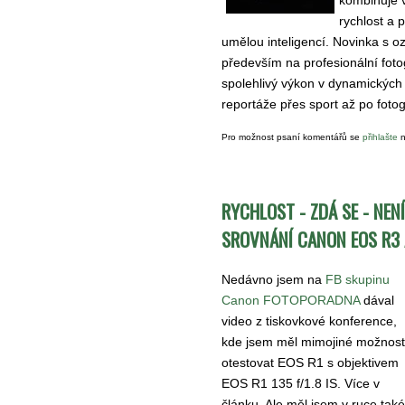
rychlost a 
umělou inteligencí. Novinka s oz
především na profesionální fotog
spolehlivý výkon v dynamických 
reportáže přes sport až po fotog
Pro možnost psaní komentářů se
přihlašte
n
RYCHLOST - ZDÁ SE - NEN
SROVNÁNÍ CANON EOS R3 A
Nedávno jsem na
FB skupinu
Canon FOTOPORADNA
dával
video z tiskovkové konference,
kde jsem měl mimojiné možnost
otestovat EOS R1 s objektivem
EOS R1 135 f/1.8 IS. Více v
článku. Ale měl jsem v ruce tak