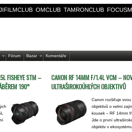
JIFILMCLUB
OMCLUB
TAMRONCLUB
FOCUSM
Fórum
Bazar
Komentáře
5L FISHEYE STM –
CANON RF 14MM F/1.4L VCM – NO
ZÁBĚREM 190°
ULTRAŠIROKOÚHLÝCH OBJEKTIVŮ
Canon rozšiřuje svou
lých
objektivů o velmi zaj
5L
kousek – RF 14mm f
ní
Jde o první ultraširok
objektiv v ekosystém