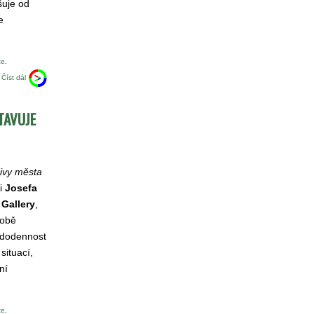
šuje od
e
te
.
Číst dál
TAVUJE
divy města
ci
Josefa
 Gallery
,
době
ždodennost
situací,
ní
te
.