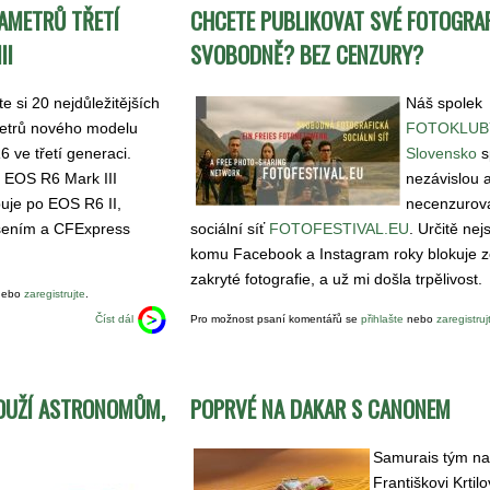
RAMETRŮ TŘETÍ
CHCETE PUBLIKOVAT SVÉ FOTOGRAF
II
SVOBODNĚ? BEZ CENZURY?
te si 20 nejdůležitějších
Náš spolek
etrů nového modelu
FOTOKLUBY
 ve třetí generaci.
Slovensko
s
 EOS R6 Mark III
nezávislou 
uje po EOS R6 II,
necenzurov
lišením a CFExpress
sociální síť
FOTOFESTIVAL.EU
. Určitě ne
komu Facebook a Instagram roky blokuje z
zakryté fotografie, a už mi došla trpělivost.
ebo
zaregistrujte
.
Číst dál
Pro možnost psaní komentářů se
přihlašte
nebo
zaregistruj
LOUŽÍ ASTRONOMŮM,
POPRVÉ NA DAKAR S CANONEM
Samurais tým na
Františkovi Krtil