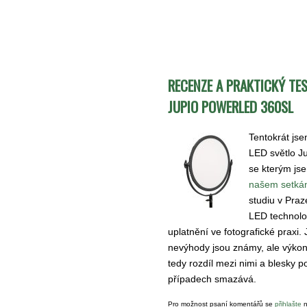
RECENZE A PRAKTICKÝ TE
JUPIO POWERLED 360SL
Tentokrát jse
LED světlo J
se kterým jse
našem setkán
studiu v Praz
LED technolog
uplatnění ve fotografické praxi. 
nevýhody jsou známy, ale výkon 
tedy rozdíl mezi nimi a blesky 
případech smazává.
Pro možnost psaní komentářů se
přihlašte
n