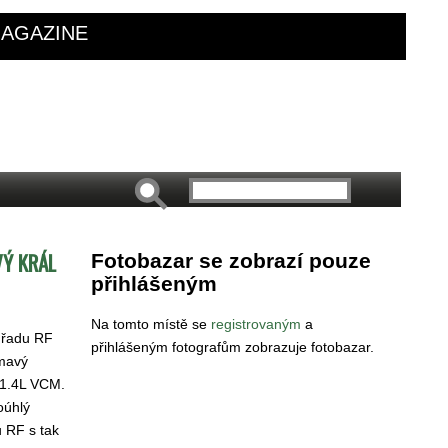
AGAZINE
VÝ KRÁL
Fotobazar se zobrazí pouze
přihlášeným
Na tomto místě se
registrovaným
a
 řadu RF
přihlášeným fotografům zobrazuje fotobazar.
ímavý
/1.4L VCM.
oúhlý
u RF s tak