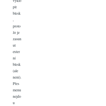
vyklo
pit
blesk
,
proto
že je
zasun
ut
exter
ní
blesk
(ale
není).
Přes
menu
nejdo
u