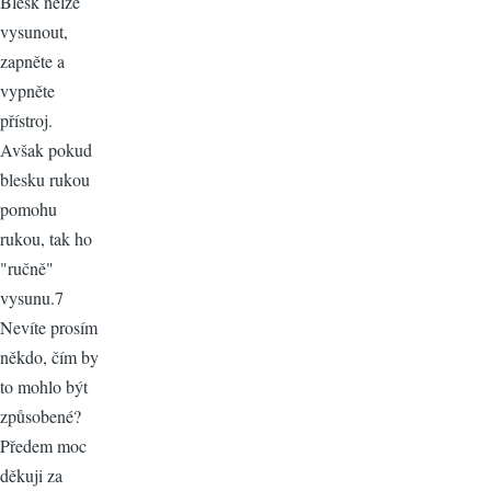
Blesk nelze
vysunout,
zapněte a
vypněte
přístroj.
Avšak pokud
blesku rukou
pomohu
rukou, tak ho
"ručně"
vysunu.7
Nevíte prosím
někdo, čím by
to mohlo být
způsobené?
Předem moc
děkuji za