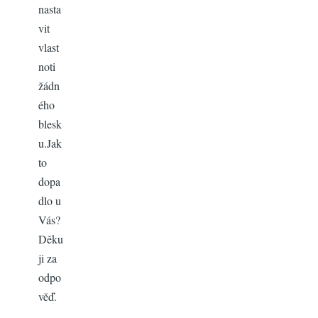
nasta
vit
vlast
noti
žádn
ého
blesk
u.Jak
to
dopa
dlo u
Vás?
Děku
ji za
odpo
věď.