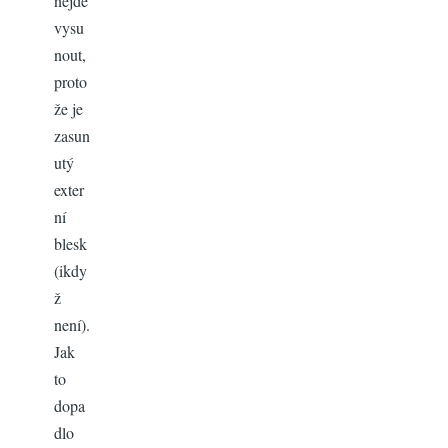
nejde
vysu
nout,
proto
že je
zasun
utý
exter
ní
blesk
(ikdy
ž
není).
Jak
to
dopa
dlo