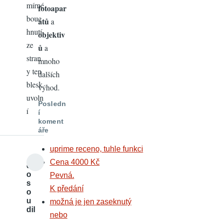
mírné
fotoapar
bouc
átů
a
hnutí
objektiv
ze
ů
a
stran
mnoho
y ten
dalších
blesk
výhod.
uvoln
Posledn
í
í
koment
áře
uprime receno, tuhle funkci
Cena 4000 Kč
d
o
Pevná.
s
K předání
o
u
možná je jen zaseknutý
dil
nebo