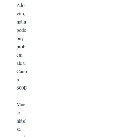
Zdra
vím,
mám
podo
bný
probl
ém,
ale u
Cano
n
600D
.
Mně
to
hlásí,
že