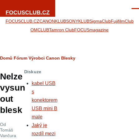
Přejít k hlavnímu obsahu
Men
FOCUSCLUB.CZ
FOCUSCLUB.CZ
CANONKLUB
SONYKLUB
SigmaClub
FujifilmClub
OMCLUB
Tamron Club
FOCUSmagazine
Drobečková
Domů
Fórum
Výrobci
Canon
Blesky
navigace
Diskuze
Nelze
kabel USB
vysun
s
out
konektorem
blesk
USB mini B
male
Od
Jaký je
Tomáš
rozdíl mezi
Vančura