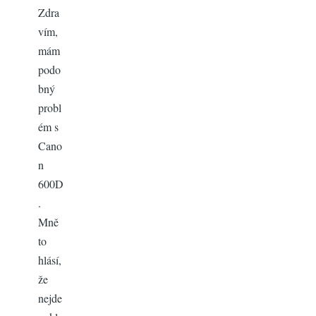
Zdra
vím,
mám
podo
bný
probl
ém s
Cano
n
600D
.
Mně
to
hlásí,
že
nejde