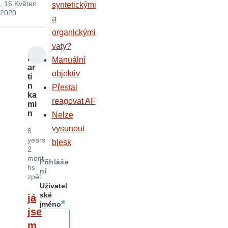
, 16 Květen
syntetickými
2020
a
organickými
vaty?
m
Manuální
ar
objektiv
ti
n
Přestal
ka
reagovat AF
mi
n
Nelze
vysunout
6
years
blesk
2
mont
Přihláše
hs
ní
zpět
Uživatel
ské
já
jméno
jse
m