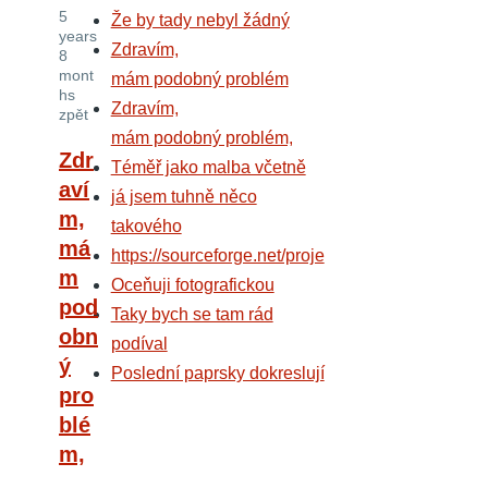
5
Že by tady nebyl žádný
years
Zdravím,
8
mont
mám podobný problém
hs
Zdravím,
zpět
mám podobný problém,
Zdr
Téměř jako malba včetně
aví
já jsem tuhně něco
m,
takového
má
https://sourceforge.net/proje
m
Oceňuji fotografickou
pod
Taky bych se tam rád
obn
podíval
ý
Poslední paprsky dokreslují
pro
blé
m,