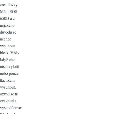
zrcadlovky.
Mám EOS
650D a z
nějakého
důvodu se
nechce
vysunout
blesk. Vždy
když chci
něco vyfotit
nebo pouze
tlačítkem
vysunout,
ozvou se tři
cvaknutí a
vyskočí error: