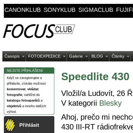
CANONKLUB
SONYKLUB
SIGMACLUB
FUJI
Časopis
FOTOEXPEDICE
Galerie
BLOG
Články
NEJSTE PŘIHLÁŠENI
Speedlite 430 
Když se zaregistrujete a
přihlásíte, získáte možnost
komentovat
,
vkládat
Vložil/a Ludovít, 26 Ř
fotografie
, nahlížet do
katalogu fotoaparátů
a
V kategorii
Blesky
objektivů
a mnoho dalších
výhod.
Ahoj, prečo mi nechc
Přihlásit
430 III-RT rádiofrek