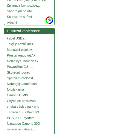
Zajímavá kompozice,...
Snad z jiného úhlu
Souhlasím s těmi
more
rybami...
Diskuzní konference
kabel USB s...
Jaký je rozdíl mezi...
Manuální objektiv
Přestal reagovat AF
Nelze vysunout blesk
PowerShot G3 -...
Skutečný počet...
Špatná světelnost -...
Nefunguje autofocus...
fototiskárna
Canon 5D MIV
Chyba pri nahravani...
chyba zápisu na kartu
Tamron 16-300mm f/3....
EOS 20D - systém....
Nástupce Canonu 30D
natáčanie videa s...