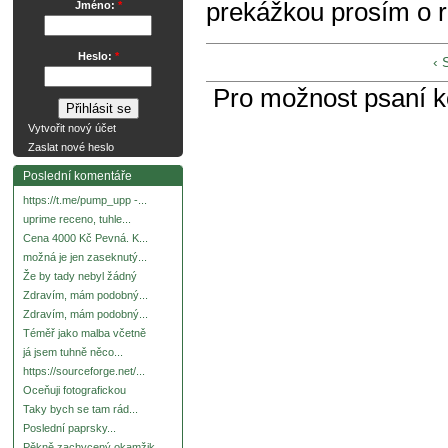
prekážkou prosím o 
Jméno:
*
Heslo:
*
‹ 
Pro možnost psaní 
Vytvořit nový účet
Zaslat nové heslo
Poslední komentáře
https://t.me/pump_upp -...
uprime receno, tuhle...
Cena 4000 Kč Pevná. K...
možná je jen zaseknutý...
Že by tady nebyl žádný
Zdravím, mám podobný...
Zdravím, mám podobný...
Téměř jako malba včetně
já jsem tuhně něco...
https://sourceforge.net/...
Oceňuji fotografickou
Taky bych se tam rád...
Poslední paprsky...
Pěkně zachycený okamžik.