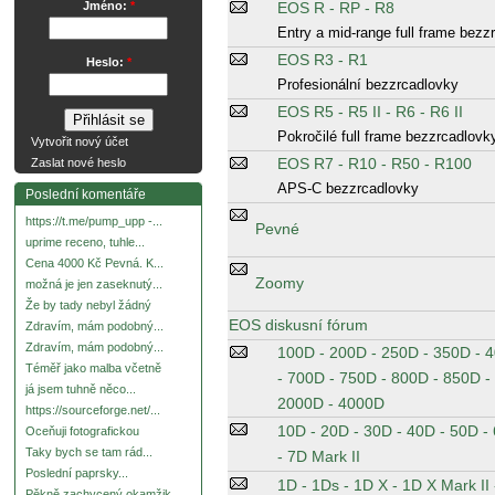
EOS R - RP - R8
Jméno:
*
Entry a mid-range full frame bezz
EOS R3 - R1
Heslo:
*
Profesionální bezzrcadlovky
EOS R5 - R5 II - R6 - R6 II
Pokročilé full frame bezzrcadlovk
Vytvořit nový účet
EOS R7 - R10 - R50 - R100
Zaslat nové heslo
APS-C bezzrcadlovky
Poslední komentáře
https://t.me/pump_upp -...
Pevné
uprime receno, tuhle...
Cena 4000 Kč Pevná. K...
Zoomy
možná je jen zaseknutý...
Že by tady nebyl žádný
EOS diskusní fórum
Zdravím, mám podobný...
Zdravím, mám podobný...
100D - 200D - 250D - 350D - 
Téměř jako malba včetně
- 700D - 750D - 800D - 850D -
já jsem tuhně něco...
2000D - 4000D
https://sourceforge.net/...
10D - 20D - 30D - 40D - 50D -
Oceňuji fotografickou
Taky bych se tam rád...
- 7D Mark II
Poslední paprsky...
1D - 1Ds - 1D X - 1D X Mark II 
Pěkně zachycený okamžik.