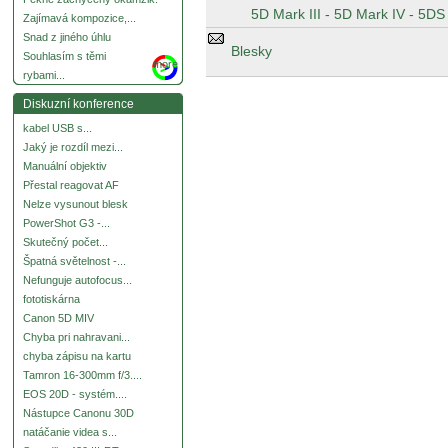
5D Mark III - 5D Mark IV - 5DS
Zajímavá kompozice,...
Snad z jiného úhlu
Blesky
Souhlasím s těmi
more
rybami...
Diskuzní konference
kabel USB s...
Jaký je rozdíl mezi...
Manuální objektiv
Přestal reagovat AF
Nelze vysunout blesk
PowerShot G3 -...
Skutečný počet...
Špatná světelnost -...
Nefunguje autofocus...
fototiskárna
Canon 5D MIV
Chyba pri nahravani...
chyba zápisu na kartu
Tamron 16-300mm f/3....
EOS 20D - systém....
Nástupce Canonu 30D
natáčanie videa s...