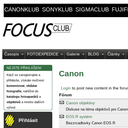
CANONKLUB
SONYKLUB
SIGMACLUB
FUJI
Časopis
FOTOEXPEDICE
Galerie
BLOG
Články
NEJSTE PŘIHLÁŠENI
Canon
Když se zaregistrujete a
přihlásíte, získáte možnost
komentovat
,
vkládat
Login
to post new content in the foru
fotografie
, nahlížet do
Fórum
katalogu fotoaparátů
a
objektivů
a mnoho dalších
Canon objektivy
výhod.
Diskuse na téma objektivů pro Canon 
EOS R systém
Přihlásit
Bezzrcadlovky Canon EOS R