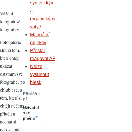
syntetickými
a
Vážení
organickými
fotografové a
vaty?
fotografky.
Manuální
Fotogalerie
objektiv
slouží těm,
Přestal
kteří chtějí
reagovat AF
ukázat
Nelze
ostatním své
vysunout
fotografie, po
blesk
chlubit se, a
Přihláše
těm, kteří si
ní
chtějí něčemu
Uživatel
přiučit a
ské
jméno
nechat si
od ostatních