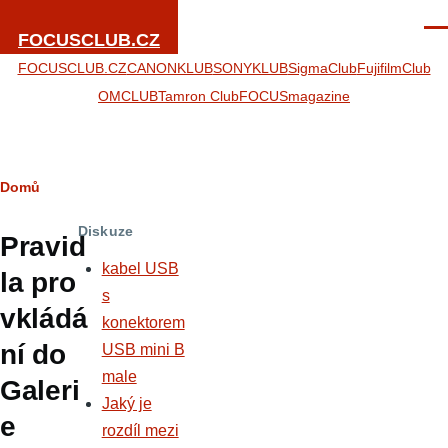
Přejít k hlavnímu obsahu
Men
FOCUSCLUB.CZ
FOCUSCLUB.CZ
CANONKLUB
SONYKLUB
SigmaClub
FujifilmClub
OMCLUB
Tamron Club
FOCUSmagazine
Drobečková
Domů
navigace
Diskuze
Pravid
kabel USB
la pro
s
vkládá
konektorem
ní do
USB mini B
male
Galeri
Jaký je
e
rozdíl mezi