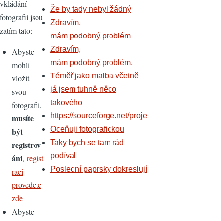
vkládání
Že by tady nebyl žádný
fotografií jsou
Zdravím,
zatím tato:
mám podobný problém
Zdravím,
Abyste
mám podobný problém,
mohli
Téměř jako malba včetně
vložit
já jsem tuhně něco
svou
takového
fotografii,
https://sourceforge.net/proje
musíte
Oceňuji fotografickou
být
Taky bych se tam rád
registrov
podíval
áni
,
regist
Poslední paprsky dokreslují
raci
provedete
zde
Abyste