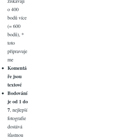
získávají
o 400
bodů více
(= 600
bodů), *
toto
připravuje
me
Komentá
ře jsou
textové
Bodování
je od 1 do
7
, nejlepší
fotografie
dostává
šťastnou