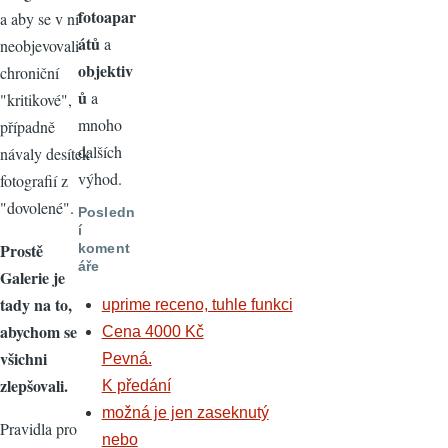
fotoapar
a aby se v ní
átů
a
neobjevovali
objektiv
chroniční
ů
a
"kritikové",
mnoho
případně
dalších
návaly desítek
výhod.
fotografií z
"dovolené".
Posledn
í
Prostě
koment
áře
Galerie je
tady na to,
uprime receno, tuhle funkci
abychom se
Cena 4000 Kč
všichni
Pevná.
zlepšovali.
K předání
možná je jen zaseknutý
Pravidla pro
nebo