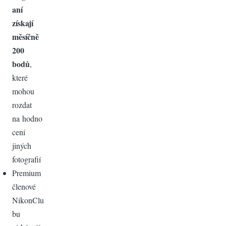
aní
získají
měsíčně
200
bodů
,
které
mohou
rozdat
na hodno
cení
jiných
fotografií
Premium
členové
NikonClu
bu