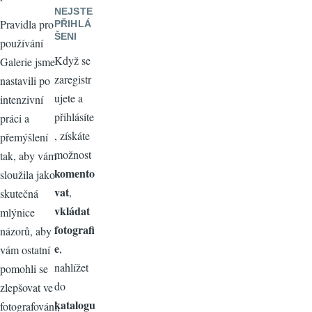
NEJSTE
Pravidla pro
PŘIHLÁ
ŠENI
používání
Když se
Galerie jsme
zaregistr
nastavili po
ujete a
intenzivní
přihlásíte
práci a
, získáte
přemýšlení
možnost
tak, aby vám
komento
sloužila jako
vat
,
skutečná
vkládat
mlýnice
fotografi
názorů, aby
e
,
vám ostatní
nahlížet
pomohli se
do
zlepšovat ve
katalogu
fotografování,