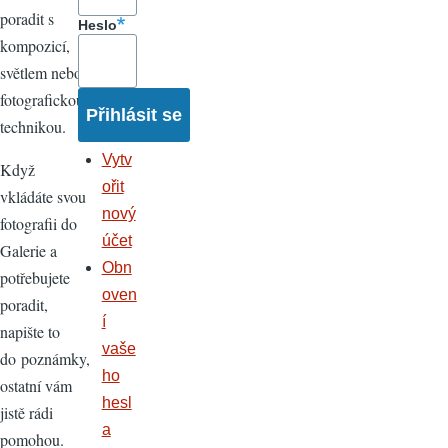
poradit s
Heslo
kompozicí,
světlem nebo
fotografickou
technikou.
Vytv
Když
ořit
vkládáte svou
nový
fotografii do
účet
Galerie a
Obn
potřebujete
oven
poradit,
í
napište to
vaše
do poznámky,
ho
ostatní vám
hesl
jistě rádi
a
pomohou.