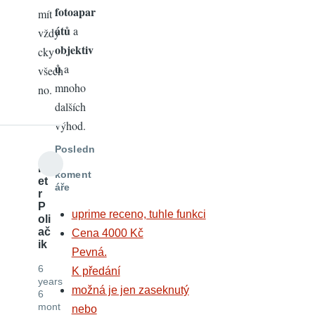
fotoapar
mít
átů
a
vždy
objektiv
cky
ů
a
všech
mnoho
no.
dalších
výhod.
Posledn
í
P
koment
et
áře
r
P
uprime receno, tuhle funkci
oli
ač
Cena 4000 Kč
ik
Pevná.
6
K předání
years
možná je jen zaseknutý
6
mont
nebo