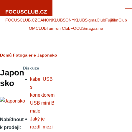
Přejít k hlavnímu obsahu
Men
FOCUSCLUB.CZ
FOCUSCLUB.CZ
CANONKLUB
SONYKLUB
SigmaClub
FujifilmClub
OMCLUB
Tamron Club
FOCUSmagazine
Drobečková
Domů
Fotogalerie
Japonsko
navigace
Diskuze
Japon
kabel USB
sko
s
konektorem
USB mini B
male
Jaký je
Nabídnout
rozdíl mezi
k prodeji