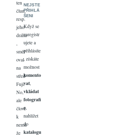
ten
NEJSTE
člun,
PŘIHLÁ
ŠENI
resp.
Když se
jeho
zaregistr
dráha
ujete a
,
přihlásíte
směř
, získáte
oval
možnost
na
komento
střed
vat
,
Fuji.
vkládat
No,
fotografi
ale
e
,
člově
nahlížet
k
do
nemů
katalogu
že