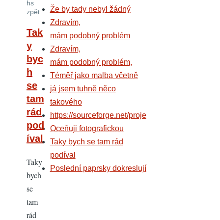
hs
Že by tady nebyl žádný
zpět
Zdravím,
Tak
mám podobný problém
y
Zdravím,
byc
mám podobný problém,
h
Téměř jako malba včetně
se
já jsem tuhně něco
tam
takového
rád
https://sourceforge.net/proje
pod
Oceňuji fotografickou
íval
Taky bych se tam rád
podíval
Taky
Poslední paprsky dokreslují
bych
se
tam
rád