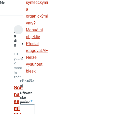
syntetickými
Ne
a
organickými
vaty?
Manuální
la
a
objektiv
di
Přestal
n
reagovat AF
10
Nelze
years
2
vysunout
mont
blesk
hs
zpět
Přihláše
ní
Scé
Uživatel
na
ské
se
jméno
mi