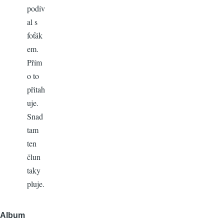
podív
al s
foťák
em.
Přím
o to
přitah
uje.
Snad
tam
ten
člun
taky
pluje.
Album