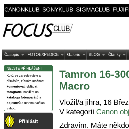
CANONKLUB
SONYKLUB
SIGMACLUB
FUJI
Časopis
FOTOEXPEDICE
Galerie
BLOG
Články
NEJSTE PŘIHLÁŠENI
Tamron 16-300
Když se zaregistrujete a
přihlásíte, získáte možnost
Macro
komentovat
,
vkládat
fotografie
, nahlížet do
katalogu fotoaparátů
a
Vložil/a jihra, 16 Bře
objektivů
a mnoho dalších
výhod.
V kategorii
Canon obj
Přihlásit
Zdravím. Máte někdo 