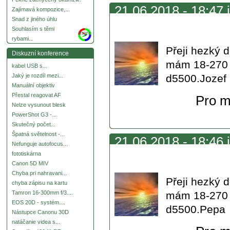
21.06.2018 - 18:47 j
Zajímavá kompozice,...
Snad z jiného úhlu
neměl
Souhlasím s těmi
more
rybami...
Přeji hezký 
Diskuzní konference
mám 18-270 a
kabel USB s...
d5500.Jozef
Jaký je rozdíl mezi...
Manuální objektiv
Přestal reagovat AF
Pro m
Nelze vysunout blesk
PowerShot G3 -...
Skutečný počet...
Špatná světelnost -...
21.06.2018 - 18:46 j
Nefunguje autofocus...
fototiskárna
neměl
Canon 5D MIV
Chyba pri nahravani...
Přeji hezký 
chyba zápisu na kartu
mám 18-270 a
Tamron 16-300mm f/3....
EOS 20D - systém....
d5500.Pepa
Nástupce Canonu 30D
natáčanie videa s...