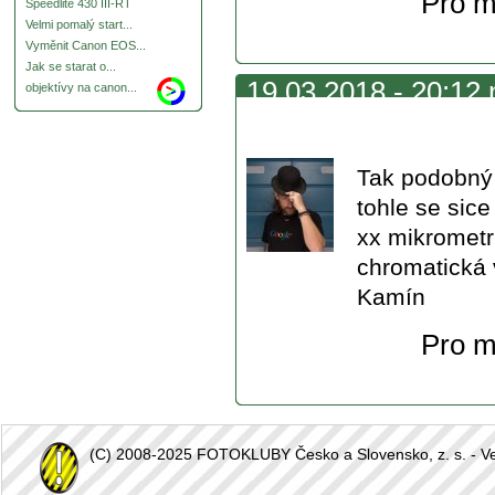
Pro m
Speedlite 430 III-RT
Velmi pomalý start...
Vyměnit Canon EOS...
Jak se starat o...
19.03.2018 - 20:12 
objektívy na canon...
200
Tak podobný 
tohle se sice
xx mikrometrů
chromatická v
Kamín
Pro m
(C) 2008-2025 FOTOKLUBY Česko a Slovensko, z. s. - Vešk