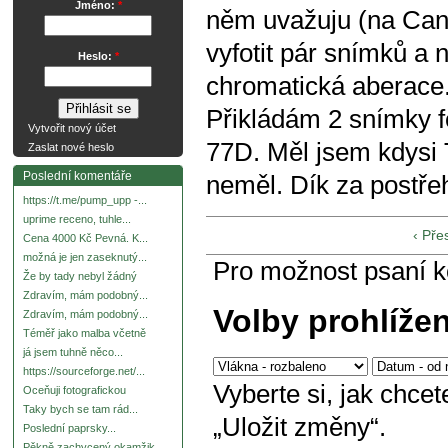
Jméno:
*
něm uvažuju (na Cano
vyfotit pár snímků a 
Heslo:
*
chromatická aberace.
Přikládám 2 snímky
Vytvořit nový účet
77D. Měl jsem kdysi
Zaslat nové heslo
Poslední komentáře
neměl. Dík za postřeh
https://t.me/pump_upp -...
uprime receno, tuhle...
‹ Pře
Cena 4000 Kč Pevná. K...
možná je jen zaseknutý...
Pro možnost psaní 
Že by tady nebyl žádný
Zdravím, mám podobný...
Volby prohlíže
Zdravím, mám podobný...
Téměř jako malba včetně
já jsem tuhně něco...
https://sourceforge.net/...
Vyberte si, jak chce
Oceňuji fotografickou
Taky bych se tam rád...
„Uložit změny“.
Poslední paprsky...
Pěkně zachycený okamžik.