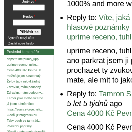
1000% and more wi
Jméno:
*
Reply to:
Víte, jaká
Heslo:
*
hlasové poznámky
uprime receno, tuhl
Vytvořit nový účet
Zaslat nové heslo
uprime receno, tuh
Poslední komentáře
ano parkrat jsem ji 
https://t.me/pump_upp -...
uprime receno, tuhle...
prochazet ty zvuko
Cena 4000 Kč Pevná. K...
možná je jen zaseknutý...
mate, ale mit to ja
Že by tady nebyl žádný
Zdravím, mám podobný...
Reply to:
Tamron S
Zdravím, mám podobný...
Téměř jako malba včetně
5 let 5 týdnů
ago
já jsem tuhně něco...
https://sourceforge.net/...
Cena 4000 Kč Pevn
Oceňuji fotografickou
Taky bych se tam rád...
Cena 4000 Kč Pevná
Poslední paprsky...
Pěkně zachycený okamžik.