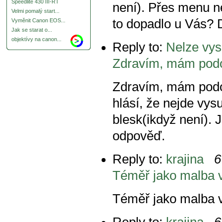
Speedlite 430 III-RT
není). Přes menu ne
Velmi pomalý start...
to dopadlo u Vás? 
Vyměnit Canon EOS...
Jak se starat o...
objektívy na canon...
Reply to:
Nelze vys
Zdravím, mám pod
Zdravím, mám podo
hlásí, že nejde vys
blesk(ikdyž není).
odpověď.
Reply to:
krajina
6
Téměř jako malba 
Téměř jako malba 
Reply to:
krajina
6