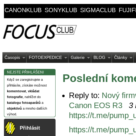
CANONKLUB
SONYKLUB
SIGMACLUB
FUJI
Časopis
FOTOEXPEDICE
Galerie
BLOG
Články
NEJSTE PŘIHLÁŠENI
Poslední kom
Když se zaregistrujete a
přihlásíte, získáte možnost
komentovat
,
vkládat
Reply to:
Nový firm
fotografie
, nahlížet do
katalogu fotoaparátů
a
Canon EOS R3
3 
objektivů
a mnoho dalších
https://t.me/pump_u
výhod.
Přihlásit
https://t.me/pump_