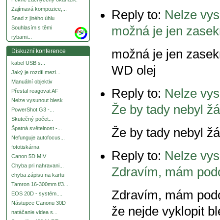
Zajímavá kompozice,...
Reply to:
Nelze vys
Snad z jiného úhlu
možná je jen zasek
Souhlasím s těmi
more
rybami...
možná je jen zasek
Diskuzní konference
kabel USB s...
WD olej
Jaký je rozdíl mezi...
Manuální objektiv
Reply to:
Nelze vys
Přestal reagovat AF
Nelze vysunout blesk
Že by tady nebyl ž
PowerShot G3 -...
Skutečný počet...
Špatná světelnost -...
Že by tady nebyl ž
Nefunguje autofocus...
fototiskárna
Reply to:
Nelze vys
Canon 5D MIV
Chyba pri nahravani...
Zdravím, mám pod
chyba zápisu na kartu
Tamron 16-300mm f/3....
Zdravím, mám podo
EOS 20D - systém....
Nástupce Canonu 30D
že nejde vyklopit bl
natáčanie videa s...