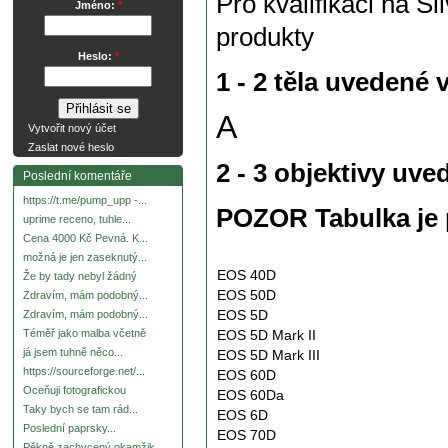
Pro kvalifikaci na Si
Jméno:
*
produkty
Heslo:
*
1 - 2 těla uvedené
A
Vytvořit nový účet
Zaslat nové heslo
2 - 3 objektivy uv
Poslední komentáře
https://t.me/pump_upp -...
POZOR Tabulka je p
uprime receno, tuhle...
Cena 4000 Kč Pevná. K...
možná je jen zaseknutý...
EOS 40D
Že by tady nebyl žádný
EOS 50D
Zdravím, mám podobný...
EOS 5D
Zdravím, mám podobný...
EOS 5D Mark II
Téměř jako malba včetně
já jsem tuhně něco...
EOS 5D Mark III
https://sourceforge.net/...
EOS 60D
Oceňuji fotografickou
EOS 60Da
Taky bych se tam rád...
EOS 6D
Poslední paprsky...
EOS 70D
Pěkně zachycený okamžik.