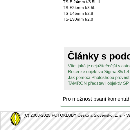
TS-E 24mm f/3.5L II
TS-E24mm f/3.5L
TS-E45mm f/2.8
TS-E90mm f/2.8
Články s po
Víte, jaká je nejužitečnější vlastn
Recenze objektivu Sigma 85/1.
Jak pomocí Photoshopu provést 
TAMRON představil objektiv SP 
Pro možnost psaní komentá
(C) 2008-2025 FOTOKLUBY Česko a Slovensko, z. s. - Vešk