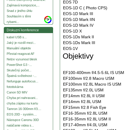
EOS 7D
Zajímavá kompozice,...
EOS-1D C ( Photo CPS)
Snad z jiného úhlu
EOS-1D Mark III
Souhlasím s těmi
more
EOS-1D Mark IIN
rybami...
EOS-1D Mark IV
Diskuzní konference
EOS-1D X
EOS-1Ds Mark II
kabel USB s...
EOS-1Ds Mark III
Jaký je rozdíl mezi...
EOS-1V
Manuální objektiv
Objektivy
Přestal reagovat AF
Nelze vysunout blesk
PowerShot G3 -...
Skutečný počet...
EF100-400mm f/4.5-5.6L IS USM
Špatná světelnost -...
EF100mm f/2.8 Macro USM
Nefunguje autofocus...
EF100mm f/2.8L Macro IS USM
fototiskárna
EF135mm f/2.0L USM
Canon 5D MIV
EF14mm f/2.8L II USM
Chyba pri nahravani...
EF14mm f/2.8L USM
chyba zápisu na kartu
EF15mm f/2.8 Fish Eye
Tamron 16-300mm f/3....
EF16-35mm f/2.8L USM
EOS 20D - systém....
EF16-35mm f/2.8L USM II
Nástupce Canonu 30D
EF17-40mm f/4.0L USM
natáčanie videa s...