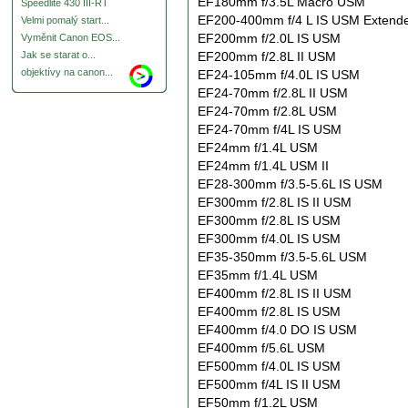
EF180mm f/3.5L Macro USM
Speedlite 430 III-RT
EF200-400mm f/4 L IS USM Extende
Velmi pomalý start...
EF200mm f/2.0L IS USM
Vyměnit Canon EOS...
EF200mm f/2.8L II USM
Jak se starat o...
objektívy na canon...
EF24-105mm f/4.0L IS USM
EF24-70mm f/2.8L II USM
EF24-70mm f/2.8L USM
EF24-70mm f/4L IS USM
EF24mm f/1.4L USM
EF24mm f/1.4L USM II
EF28-300mm f/3.5-5.6L IS USM
EF300mm f/2.8L IS II USM
EF300mm f/2.8L IS USM
EF300mm f/4.0L IS USM
EF35-350mm f/3.5-5.6L USM
EF35mm f/1.4L USM
EF400mm f/2.8L IS II USM
EF400mm f/2.8L IS USM
EF400mm f/4.0 DO IS USM
EF400mm f/5.6L USM
EF500mm f/4.0L IS USM
EF500mm f/4L IS II USM
EF50mm f/1.2L USM