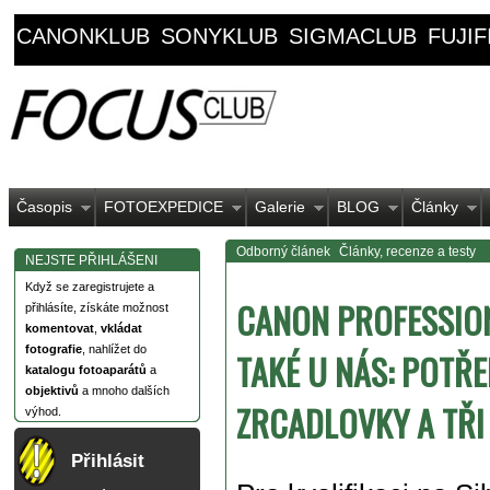
CANONKLUB
SONYKLUB
SIGMACLUB
FUJI
Časopis
FOTOEXPEDICE
Galerie
BLOG
Články
Odborný článek
Články, recenze a testy
NEJSTE PŘIHLÁŠENI
Když se zaregistrujete a
CANON PROFESSION
přihlásíte, získáte možnost
komentovat
,
vkládat
fotografie
, nahlížet do
TAKÉ U NÁS: POTŘE
katalogu fotoaparátů
a
objektivů
a mnoho dalších
ZRCADLOVKY A TŘI
výhod.
Přihlásit