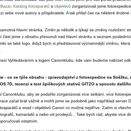
Bazar
,
Katalog fotoaparátů
a
objektivů
zorganizovali jsme fotoexpedice
zi sebe nové autory a přispěvatele. A tak přišel čas na některé drobné
i samotná hlavní stránka. Změn je několik a týkají se změny rozložení st
rtní část jsme z obsahu přesunuli nad hlavní stránku a seznam posledníc
ilo se také logo, ikdyž bych si představoval významnější změnu, kter
.
mezi Vyhledáváním a logem Canonklubu, kde vám budeme nabízet odk
e - co se týče obsahu - zpravodajství z fotoexpedice na Sněžku, 
EOS 7D, recenzi a test špičkových stativů GITZO a spoustu dalšíh
 Canonklubu, aby se podařilo zorganizovat více setkání, více fotoexpe
race začal brát vážně a mohli jsme se podobně jako například server 
toaparátů a snad i objektivů Canon co možná nejdříve. Zatím si všech
grafů, kamarádů a nebo od prodejců... Také bych rád, abyste více dis
oporučovali ostatním.