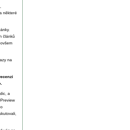
,
 a některé
ránky.
h článků
á ovšem
azy na
recenzi
o.
dic, a
DPreview
no
kutovali,