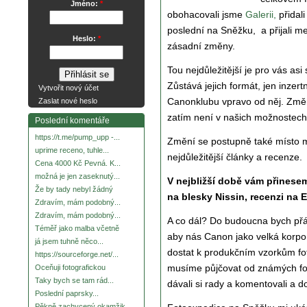
Jméno:
*
obohacovali jsme
Galerii,
přidali
poslední na Sněžku, a přijali me
Heslo:
*
zásadní změny.
Tou nejdůležitější je pro vás as
Zůstává jejich formát, jen inze
Vytvořit nový účet
Canonklubu vpravo od něj. Změn
Zaslat nové heslo
zatím není v našich možnostech
Poslední komentáře
https://t.me/pump_upp -...
Změní se postupně také místo 
uprime receno, tuhle...
nejdůležitější články a recenze.
Cena 4000 Kč Pevná. K...
možná je jen zaseknutý...
V nejbližší době vám přinesem
Že by tady nebyl žádný
na blesky Nissin, recenzi na 
Zdravím, mám podobný...
Zdravím, mám podobný...
A co dál? Do budoucna bych přál
Téměř jako malba včetně
aby nás Canon jako velká korpo
já jsem tuhně něco...
dostat k produkčním vzorkům fo
https://sourceforge.net/...
musíme půjčovat od známých foto
Oceňuji fotografickou
Taky bych se tam rád...
dávali si rady a komentovali a d
Poslední paprsky...
Pěkně zachycený okamžik.