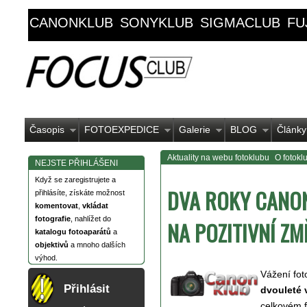
CANONKLUB
SONYKLUB
SIGMACLUB
FU
Časopis
FOTOEXPEDICE
Galerie
BLOG
Články
Aktuality na webu fotoklubu
O fotokl
NEJSTE PŘIHLÁŠENI
Když se zaregistrujete a
DVA ROKY CANON
přihlásíte, získáte možnost
komentovat
,
vkládat
fotografie
, nahlížet do
NA POZITIVNÍ ZM
katalogu fotoaparátů
a
objektivů
a mnoho dalších
výhod.
Vážení fot
Přihlásit
dvouleté 
celkovém f