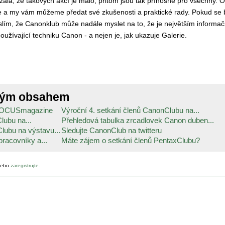
la, že takových akcí je málo, přitom jsou tak přínosné pro všechny. 
íte a my vám můžeme předat své zkušenosti a praktické rady. Pokud s
lím, že Canonklub může nadále myslet na to, že je největším informa
oužívající techniku Canon - a nejen je, jak ukazuje Galerie.
ným obsahem
s FOCUSmagazine
Výroční 4. setkání členů CanonClubu na...
lubu na...
Přehledová tabulka zrcadlovek Canon duben...
lubu na výstavu...
Sledujte CanonClub na twitteru
pracovníky a...
Máte zájem o setkání členů PentaxClubu?
ebo
zaregistrujte
.