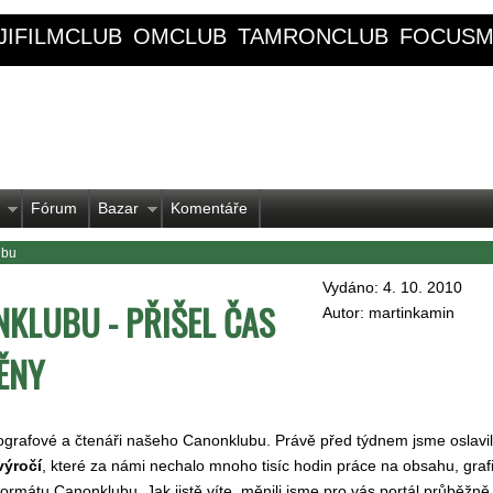
JIFILMCLUB
OMCLUB
TAMRONCLUB
FOCUSM
Fórum
Bazar
Komentáře
ubu
Vydáno: 4. 10. 2010
KLUBU - PŘIŠEL ČAS
Autor: martinkamin
ĚNY
ografové a čtenáři našeho Canonklubu. Právě před týdnem jsme oslavil
výročí
, které za námi nechalo mnoho tisíc hodin práce na obsahu, graf
ormátu Canonklubu. Jak jistě víte, měnili jsme pro vás portál průběžně