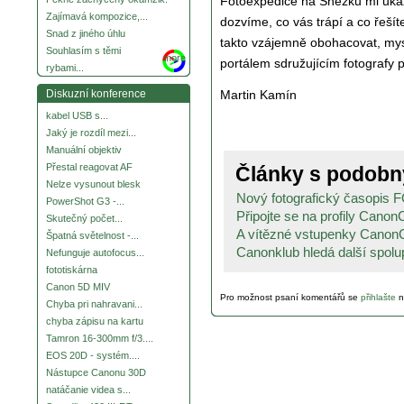
Fotoexpedice na Sněžku mi ukáza
Zajímavá kompozice,...
dozvíme, co vás trápí a co řeš
Snad z jiného úhlu
takto vzájemně obohacovat, mys
Souhlasím s těmi
more
portálem sdružujícím fotografy p
rybami...
Martin Kamín
Diskuzní konference
kabel USB s...
Jaký je rozdíl mezi...
Manuální objektiv
Přestal reagovat AF
Články s podob
Nelze vysunout blesk
Nový fotografický časopi
PowerShot G3 -...
Připojte se na profily CanonC
Skutečný počet...
A vítězné vstupenky CanonC
Špatná světelnost -...
Canonklub hledá další spolu
Nefunguje autofocus...
fototiskárna
Canon 5D MIV
Pro možnost psaní komentářů se
přihlašte
n
Chyba pri nahravani...
chyba zápisu na kartu
Tamron 16-300mm f/3....
EOS 20D - systém....
Nástupce Canonu 30D
natáčanie videa s...