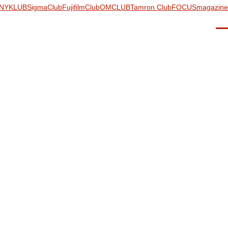
NYKLUB
SigmaClub
FujifilmClub
OMCLUB
Tamron Club
FOCUSmagazine
Men