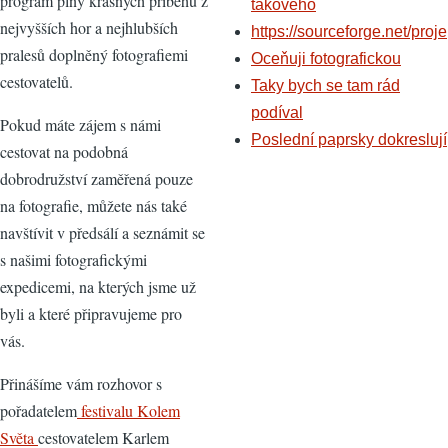
program plný krásných příběhu z
takového
nejvyšších hor a nejhlubších
https://sourceforge.net/proje
pralesů doplněný fotografiemi
Oceňuji fotografickou
cestovatelů.
Taky bych se tam rád
podíval
Pokud máte zájem s námi
Poslední paprsky dokreslují
cestovat na podobná
dobrodružství zaměřená pouze
na fotografie, můžete nás také
navštívit v předsálí a seznámit se
s našimi fotografickými
expedicemi, na kterých jsme už
byli a které připravujeme pro
vás.
Přinášíme vám rozhovor s
pořadatelem
festivalu Kolem
Světa
cestovatelem Karlem