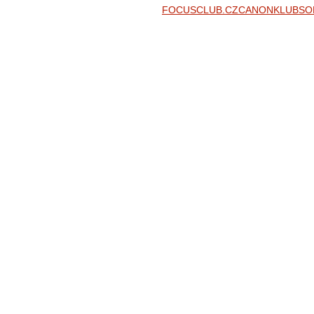
FOCUSCLUB.CZ
CANONKLUB
SO