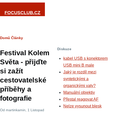
Přejít k hlavnímu obsahu
FOCUSCLUB.CZ
Drobečková
Domů
Články
navigace
Diskuze
Festival Kolem
kabel USB s konektorem
Světa - přijďte
USB mini B male
si zažít
Jaký je rozdíl mezi
cestovatelské
syntetickými a
organickými vaty?
příběhy a
Manuální objektiv
fotografie
Přestal reagovat AF
Nelze vysunout blesk
Od
martinkamin
, 1 Listopad