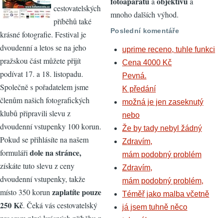
fotoaparátů
objektivů
a
a
cestovatelských
mnoho dalších výhod.
příběhů také
Poslední komentáře
krásné fotografie. Festival je
dvoudenní a letos se na jeho
uprime receno, tuhle funkci
pražskou část můžete přijít
Cena 4000 Kč
podívat 17. a 18. listopadu.
Pevná.
Společně s pořadatelem jsme
K předání
členům našich fotografických
možná je jen zaseknutý
klubů připravili slevu z
nebo
dvoudenní vstupenky 100 korun.
Že by tady nebyl žádný
Pokud se přihlásíte na našem
Zdravím,
dole na stránce,
formuláři
mám podobný problém
získáte tuto slevu z ceny
Zdravím,
dvoudenní vstupenky, takže
mám podobný problém,
zaplatíte pouze
místo 350 korun
Téměř jako malba včetně
250 Kč
. Čeká vás cestovatelský
já jsem tuhně něco