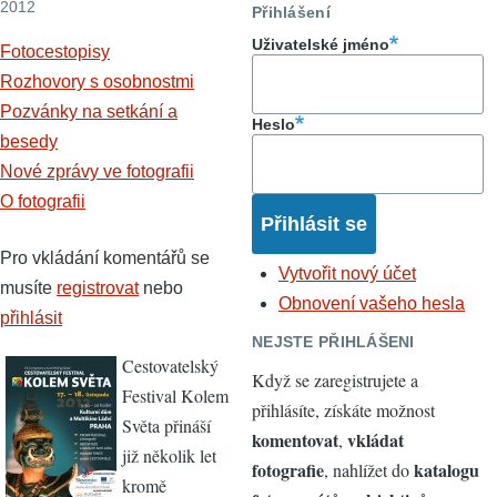
2012
Přihlášení
Uživatelské jméno
Fotocestopisy
Rozhovory s osobnostmi
Pozvánky na setkání a
Heslo
besedy
Nové zprávy ve fotografii
O fotografii
Pro vkládání komentářů se
Vytvořit nový účet
musíte
registrovat
nebo
Obnovení vašeho hesla
přihlásit
NEJSTE PŘIHLÁŠENI
Cestovatelský
Když se zaregistrujete a
Festival Kolem
přihlásíte, získáte možnost
Světa přináší
komentovat
vkládat
,
již několik let
fotografie
katalogu
, nahlížet do
kromě