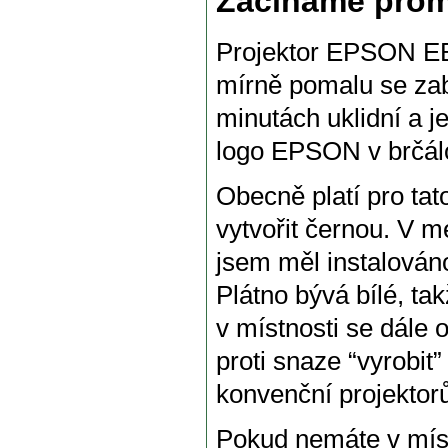
Začínáme prom
Projektor EPSON EB
mírně pomalu se zab
minutách uklidní a je
logo EPSON v brčálo
Obecně platí pro tat
vytvořit černou. V mé
jsem měl instalováno
Plátno bývá bílé, ta
v místnosti se dále o
proti snaze “vyrobi
konvenční projektor
Pokud nemáte v místn