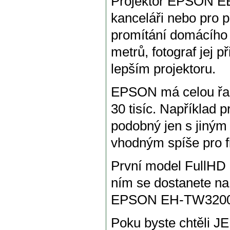
Projektor EPSON EB
kanceláři nebo pro 
promítání domácího 
metrů, fotograf jej p
lepším projektoru.
EPSON má celou řadu
30 tisíc. Například
podobný jen s jiným
vhodným spíše pro fi
První model FullHD
ním se dostanete n
EPSON EH-TW3200 na 
Poku byste chtěli JE