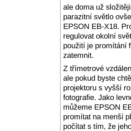
ale doma už složitěji
parazitní světlo ovš
EPSON EB-X18. Pro 
regulovat okolní svě
použití je promítání 
zatemnit.
Z třímetrové vzdálen
ale pokud byste chtě
projektoru s vyšší r
fotografie. Jako lev
můžeme EPSON EB-X
promítat na menší pl
počítat s tím, že jeh