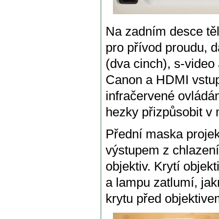
Na zadním desce tě
pro přívod proudu, 
(dva cinch), s-video
Canon a HDMI vstup,
infračervené ovládán
hezky přizpůsobit v 
Přední maska proje
výstupem z chlazení
objektiv. Krytí objek
a lampu zatlumí, jak
krytu před objektive