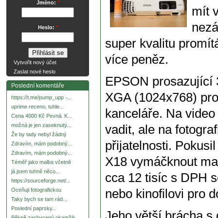
Jméno:
*
mít 
nezá
Heslo:
*
super kvalitu promít
více peněz.
Vytvořit nový účet
Zaslat nové heslo
EPSON prosazující 3
Poslední komentáře
XGA (1024x768) pro u
https://t.me/pump_upp -...
uprime receno, tuhle...
kanceláře. Na video 
Cena 4000 Kč Pevná. K...
možná je jen zaseknutý...
vadit, ale na fotograf
Že by tady nebyl žádný
přijatelnosti. Poku
Zdravím, mám podobný...
Zdravím, mám podobný...
X18 vymáčknout max
Téměř jako malba včetně
já jsem tuhně něco...
cca 12 tisíc s DPH 
https://sourceforge.net/...
nebo kinofilovi pro 
Oceňuji fotografickou
Taky bych se tam rád...
Poslední paprsky...
Jeho větší brácha 
Pěkně zachycený okamžik.