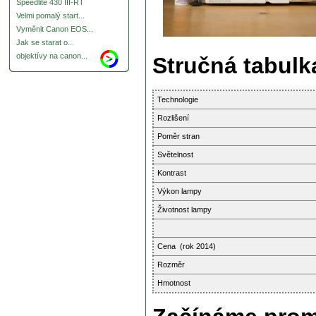
Speedlite 430 III-RT
Velmi pomalý start...
Vyměnit Canon EOS...
Jak se starat o...
objektívy na canon...
Stručná tabulk
Technologie
Rozlišení
Poměr stran
Světelnost
Kontrast
Výkon lampy
Životnost lampy
Cena (rok 2014)
Rozměr
Hmotnost