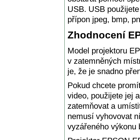
USB. USB použijete 
přípon jpeg, bmp, png
Zhodnocení E
Model projektoru EP
v zatemněných místn
je, že je snadno pře
Pokud chcete promít
video, použijete jej
zatemňovat a umístit
nemusí vyhovovat níz
vyzářeného výkonu 