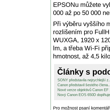
EPSONu můžete vybí
000 až po 50 000 ne
Při výběru vyššího m
rozlišením pro Full
WUXGA, 1920 x 1200,
lm, a třeba Wi-Fi při
hmotnost, až 4,5 ki
Články s po
SONY představila nejrychlejší z..
Canon představil šestého člena..
Nové verze objektivů Canon EF 
Nový Canon EOS 650D doplňuje
Pro možnost psaní komentá