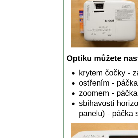
Optiku můžete nast
krytem čočky - z
ostřením - páčka
zoomem - páčka 
sbíhavostí horizo
panelu) - páčka 