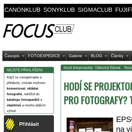
CANONKLUB
SONYKLUB
SIGMACLUB
FUJI
Časopis
FOTOEXPEDICE
Galerie
BLOG
Články
Nové fotoprodukty
Odborný článek
Rece
NEJSTE PŘIHLÁŠENI
Když se zaregistrujete a
HODÍ SE PROJEKTO
přihlásíte, získáte možnost
komentovat
,
vkládat
fotografie
, nahlížet do
PRO FOTOGRAFY? T
katalogu fotoaparátů
a
objektivů
a mnoho dalších
výhod.
EPSO
Přihlásit
na v