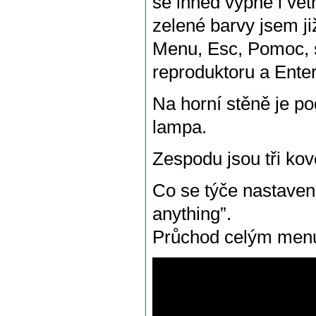
se ihned vypne i vět
zelené barvy jsem ji
Menu, Esc, Pomoc, sr
reproduktoru a Enter
Na horní stěně je p
lampa.
Zespodu jsou tři kov
Co se týče nastavení
anything”.
Průchod celým menu