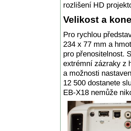
rozlišení HD projekto
Velikost a kone
Pro rychlou předsta
234 x 77 mm a hmotn
pro přenositelnost.
extrémní zázraky z h
a možnosti nastavení
12 500 dostanete s
EB-X18 nemůže niko