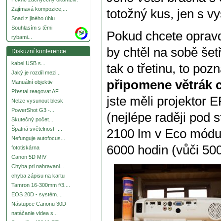
Zajímavá kompozice,...
totožný kus, jen s v
Snad z jiného úhlu
Souhlasím s těmi
more
Pokud chcete opravd
rybami...
by chtěl na sobě šetř
Diskuzní konference
kabel USB s...
tak o třetinu, to poz
Jaký je rozdíl mezi...
připomene větrák c
Manuální objektiv
Přestal reagovat AF
jste měli projektor
Nelze vysunout blesk
PowerShot G3 -...
(nejlépe raději pod 
Skutečný počet...
Špatná světelnost -...
2100 lm v Eco módu
Nefunguje autofocus...
6000 hodin (vůči 50
fototiskárna
Canon 5D MIV
Chyba pri nahravani...
chyba zápisu na kartu
Tamron 16-300mm f/3....
EOS 20D - systém....
Nástupce Canonu 30D
natáčanie videa s...