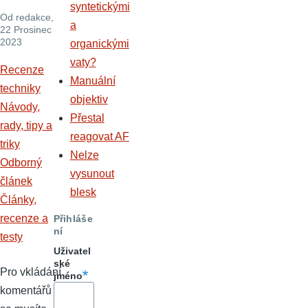
syntetickými
Od
redakce
,
a
22 Prosinec
2023
organickými
vaty?
Recenze
Manuální
techniky
objektiv
Návody,
Přestal
rady, tipy a
reagovat AF
triky
Nelze
Odborný
vysunout
článek
blesk
Články,
recenze a
Přihláše
ní
testy
Uživatel
ské
Pro vkládání
jméno
komentářů