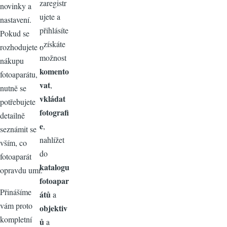
zaregistr
novinky a
ujete a
nastavení.
přihlásíte
Pokud se
, získáte
rozhodujete o
možnost
nákupu
komento
fotoaparátu,
vat
,
nutně se
vkládat
potřebujete
fotografi
detailně
e
,
seznámit se
nahlížet
vším, co
do
fotoaparát
katalogu
opravdu umí.
fotoapar
Přinášíme
átů
a
vám proto
objektiv
kompletní
ů
a