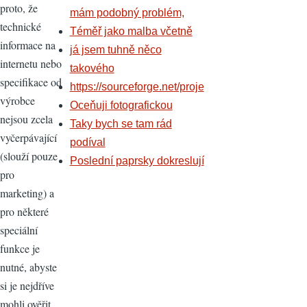
proto, že
mám podobný problém,
technické
Téměř jako malba včetně
informace na
já jsem tuhně něco
internetu nebo
takového
specifikace od
https://sourceforge.net/proje
výrobce
Oceňuji fotografickou
nejsou zcela
Taky bych se tam rád
vyčerpávající
podíval
(slouží pouze
Poslední paprsky dokreslují
pro
marketing) a
pro některé
speciální
funkce je
nutné, abyste
si je nejdříve
mohli ověřit