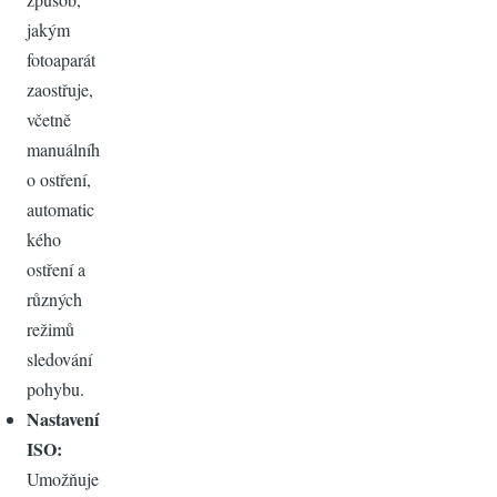
jakým
fotoaparát
zaostřuje,
včetně
manuálníh
o ostření,
automatic
kého
ostření a
různých
režimů
sledování
pohybu.
Nastavení
ISO:
Umožňuje