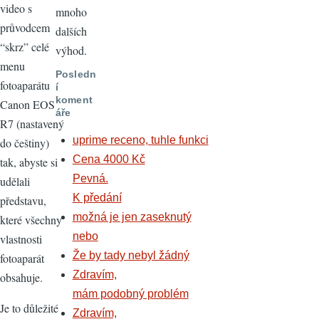
video s
mnoho
průvodcem
dalších
“skrz” celé
výhod.
menu
Posledn
fotoaparátu
í
koment
Canon EOS
áře
R7 (nastavený
uprime receno, tuhle funkci
do češtiny)
Cena 4000 Kč
tak, abyste si
Pevná.
udělali
K předání
představu,
možná je jen zaseknutý
které všechny
nebo
vlastnosti
Že by tady nebyl žádný
fotoaparát
Zdravím,
obsahuje.
mám podobný problém
Je to důležité
Zdravím,