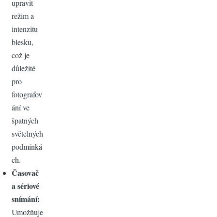
upravit
režim a
intenzitu
blesku,
což je
důležité
pro
fotografov
ání ve
špatných
světelných
podmínká
ch.
Časovač
a sériové
snímání:
Umožňuje