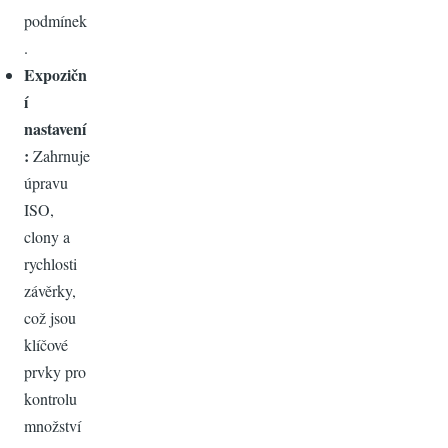
podmínek
.
Expozičn
í
nastavení
:
Zahrnuje
úpravu
ISO,
clony a
rychlosti
závěrky,
což jsou
klíčové
prvky pro
kontrolu
množství