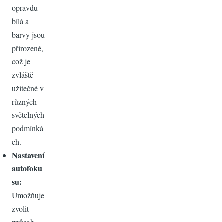
opravdu
bílá a
barvy jsou
přirozené,
což je
zvláště
užitečné v
různých
světelných
podmínká
ch.
Nastavení
autofoku
su:
Umožňuje
zvolit
způsob,