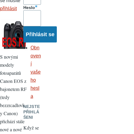
se musíte
Heslo
přihlásit
Obn
oven
S novými
í
modely
vaše
fotoaparátů
ho
Canon EOS z
hesl
bajonetem RF
a
(tedy
bezzrcadlovk
NEJSTE
PŘIHLÁ
y Canon)
ŠENI
přichází stále
Když se
nové a nové