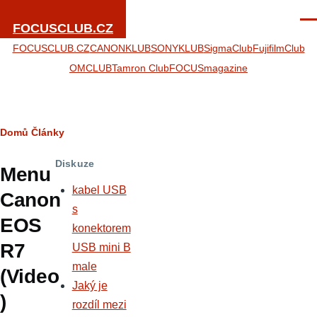
Přejít k hlavnímu obsahu
Men
FOCUSCLUB.CZ
FOCUSCLUB.CZ
CANONKLUB
SONYKLUB
SigmaClub
FujifilmClub
OMCLUB
Tamron Club
FOCUSmagazine
Drobečková
Domů
Články
navigace
Diskuze
Menu
kabel USB
Canon
s
EOS
konektorem
R7
USB mini B
male
(Video
Jaký je
)
rozdíl mezi