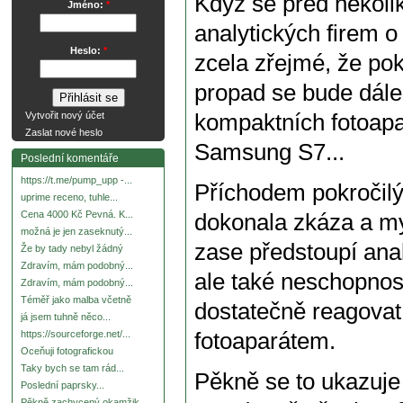
Když se před několik
Jméno:
*
analytických firem o
Heslo:
*
zcela zřejmé, že pok
propad se bude dále
kompaktních fotoapa
Vytvořit nový účet
Zaslat nové heslo
Samsung S7...
Poslední komentáře
https://t.me/pump_upp -...
Příchodem pokročilý
uprime receno, tuhle...
Cena 4000 Kč Pevná. K...
dokonala zkáza a my
možná je jen zaseknutý...
zase předstoupí anal
Že by tady nebyl žádný
Zdravím, mám podobný...
ale také neschopnost
Zdravím, mám podobný...
Téměř jako malba včetně
dostatečně reagovat 
já jsem tuhně něco...
fotoaparátem.
https://sourceforge.net/...
Oceňuji fotografickou
Taky bych se tam rád...
Pěkně se to ukazuje 
Poslední paprsky...
Pěkně zachycený okamžik.