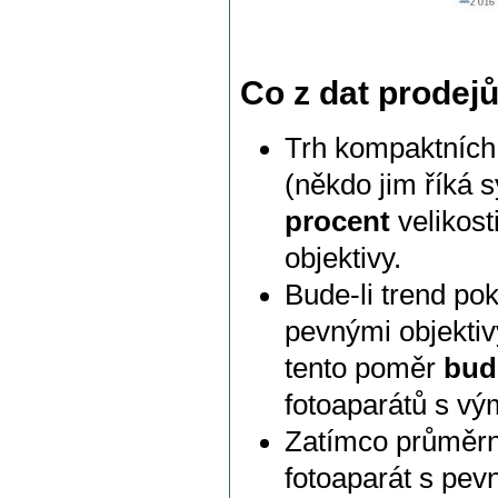
Co z dat prodej
Trh kompaktních
(někdo jim říká 
procent
velikost
objektivy.
Bude-li trend po
pevnými objektiv
tento poměr
bud
fotoaparátů s vý
Zatímco průměrn
fotoaparát s pev