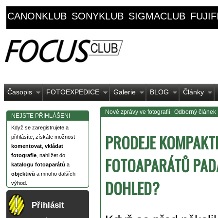
CANONKLUB
SONYKLUB
SIGMACLUB
FUJI
Časopis
FOTOEXPEDICE
Galerie
BLOG
Články
Nové zprávy ve fotografii
Odborný článek
NEJSTE PŘIHLÁŠENI
Když se zaregistrujete a
PRODEJE KOMPAKT
přihlásíte, získáte možnost
komentovat
,
vkládat
fotografie
, nahlížet do
FOTOAPARÁTŮ PADA
katalogu fotoaparátů
a
objektivů
a mnoho dalších
DOHLED?
výhod.
Přihlásit