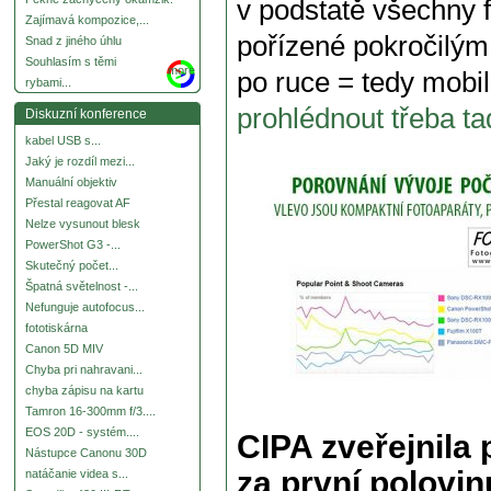
v podstatě všechny f
Zajímavá kompozice,...
pořízené pokročilým
Snad z jiného úhlu
Souhlasím s těmi
more
po ruce = tedy mobi
rybami...
prohlédnout třeba t
Diskuzní konference
kabel USB s...
Jaký je rozdíl mezi...
Manuální objektiv
Přestal reagovat AF
Nelze vysunout blesk
PowerShot G3 -...
Skutečný počet...
Špatná světelnost -...
Nefunguje autofocus...
fototiskárna
Canon 5D MIV
Chyba pri nahravani...
chyba zápisu na kartu
Tamron 16-300mm f/3....
EOS 20D - systém....
CIPA zveřejnila
Nástupce Canonu 30D
za první polovi
natáčanie videa s...