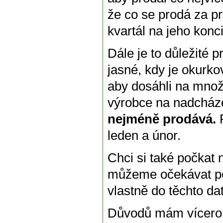
že co se prodá za prv
kvartál na jeho konci
Dále je to důležité p
jasné, kdy je okurko
aby dosáhli na množs
výrobce na nadcháze
nejméně prodává.
P
leden a únor.
Chci si také počkat
můžeme očekávat po
vlastně do těchto da
Důvodů mám vícero