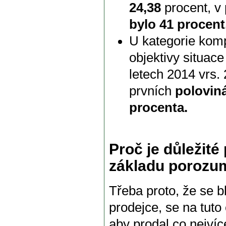
24,38
procent, v 
bylo 41 procent
U kategorie kom
objektivy situac
letech 2014 vrs.
prvních
poloviná
procenta.
Proč je důležit
základu porozu
Třeba proto, že se 
prodejce, se na tuto
aby prodal co nejví