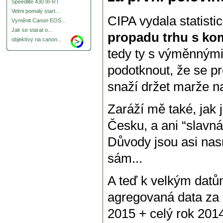
Speedlite 430 III-RT
Velmi pomalý start...
CIPA vydala statistic
Vyměnit Canon EOS...
Jak se starat o...
propadu trhu s ko
objektívy na canon...
tedy ty s výměnnými
podotknout, že se p
snaží držet marže n
Zaráží mě také, jak 
Česku, a ani “slavn
Důvody jsou asi nas
sám...
A teď k velkým datům
agregovaná data za 
2015 + celý rok 201