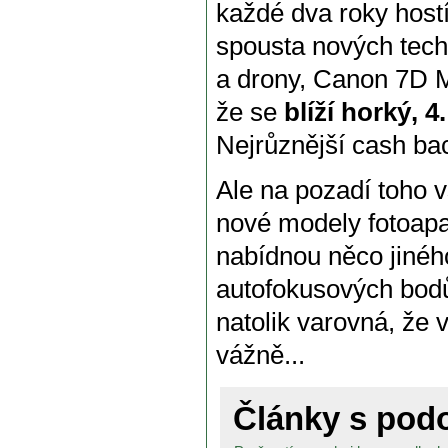
každé dva roky host
spousta nových techn
a drony, Canon 7D Ma
že se
blíží horký, 4.
Nejrůznější cash ba
Ale na pozadí toho 
nové modely fotoapa
nabídnou něco jiného 
autofokusových bodů.
natolik varovná, že 
vážně...
Články s po