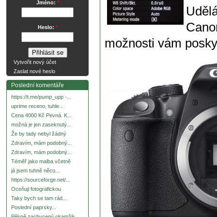
Jméno:
*
Udělá
Canon
Heslo:
*
možnosti vám poskyt
Vytvořit nový účet
Zaslat nové heslo
Poslední komentáře
https://t.me/pump_upp -...
uprime receno, tuhle...
Cena 4000 Kč Pevná. K...
možná je jen zaseknutý...
Že by tady nebyl žádný
Zdravím, mám podobný...
Zdravím, mám podobný...
Téměř jako malba včetně
já jsem tuhně něco...
https://sourceforge.net/...
Oceňuji fotografickou
Taky bych se tam rád...
Poslední paprsky...
Pěkně zachycený okamžik.