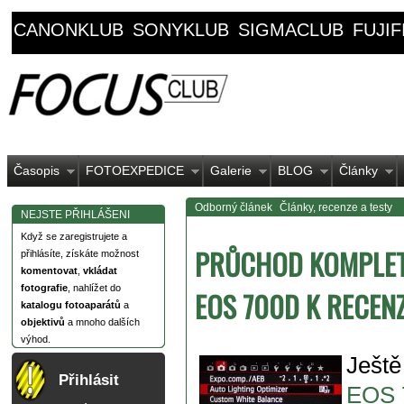
CANONKLUB
SONYKLUB
SIGMACLUB
FUJI
Časopis
FOTOEXPEDICE
Galerie
BLOG
Články
Odborný článek
Články, recenze a testy
NEJSTE PŘIHLÁŠENI
Když se zaregistrujete a
PRŮCHOD KOMPLE
přihlásíte, získáte možnost
komentovat
,
vkládat
fotografie
, nahlížet do
EOS 700D K RECENZ
katalogu fotoaparátů
a
objektivů
a mnoho dalších
výhod.
Ještě
Přihlásit
EOS