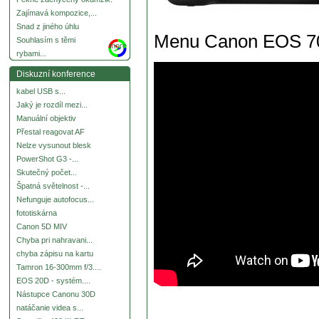
Zajímavá kompozice,...
Snad z jiného úhlu
Menu Canon EOS 700
Souhlasím s těmi
more
rybami...
Diskuzní konference
kabel USB s...
Jaký je rozdíl mezi...
Manuální objektiv
Přestal reagovat AF
Nelze vysunout blesk
PowerShot G3 -...
Skutečný počet...
Špatná světelnost -...
Nefunguje autofocus...
fototiskárna
Canon 5D MIV
Chyba pri nahravani...
chyba zápisu na kartu
Tamron 16-300mm f/3....
EOS 20D - systém....
Nástupce Canonu 30D
natáčanie videa s...