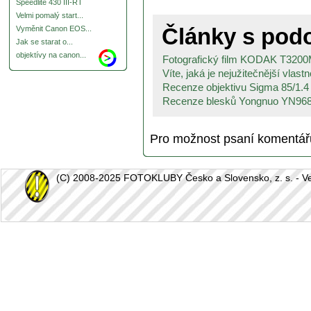
Speedlite 430 III-RT
Velmi pomalý start...
Články s po
Vyměnit Canon EOS...
Jak se starat o...
objektívy na canon...
Fotografický film KODAK T3200M
Víte, jaká je nejužitečnější vlastn
Recenze objektivu Sigma 85/1.
Recenze blesků Yongnuo YN968
Pro možnost psaní komentá
(C) 2008-2025 FOTOKLUBY Česko a Slovensko, z. s. - Vešk