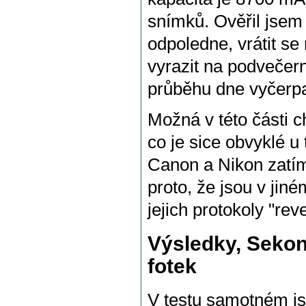
snímků. Ověřil jsem s
odpoledne, vrátit se
vyrazit na podvečern
průběhu dne vyčerpal
Možná v této části 
co je sice obvyklé u 
Canon a Nikon zatím
proto, že jsou v jiné
jejich protokoly "re
Výsledky, Sekoni
fotek
V testu samotném js