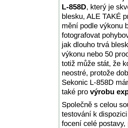
L-858D
, který je s
blesku, ALE TAKÉ pr
mění podle výkonu b
fotografovat pohybo
jak dlouho trvá bles
výkonu nebo 50 proc
totiž může stát, že
neostré, protože doba
Sekonic L-858D mám
také pro
výrobu exp
Společně s celou so
testování k dispozic
focení celé postavy,