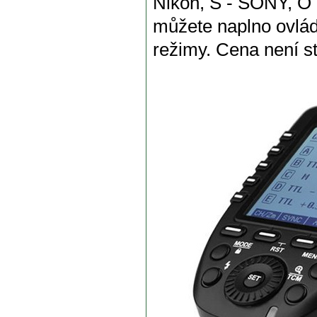
Nikon, S - SONY, O 
můžete naplno ovlád
režimy. Cena není s