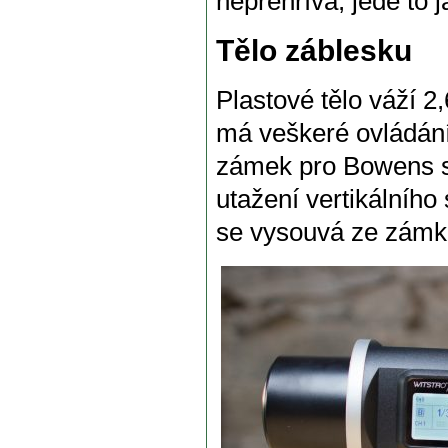
nepřehřívá, jede to 
Tělo záblesku
Plastové tělo váží 2,
má veškeré ovládán
zámek pro Bowens so
utažení vertikálního
se vysouvá ze zámk