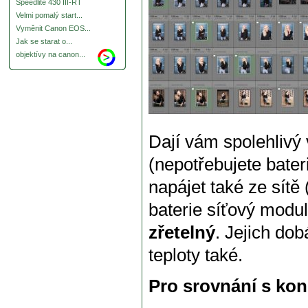
Speedlite 430 III-RT
Velmi pomalý start...
Vyměnit Canon EOS...
Jak se starat o...
objektívy na canon...
Dají vám spolehlivý
(nepotřebujete bater
napájet také ze sítě 
baterie síťový modul
zřetelný
. Jejich dob
teploty také.
Pro srovnání s kon