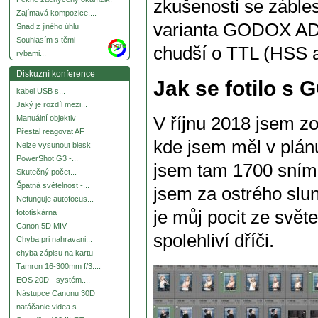
zkušenosti se záble
Zajímavá kompozice,...
varianta GODOX AD6
Snad z jiného úhlu
Souhlasím s těmi
more
chudší o TTL (HSS a
rybami...
Diskuzní konference
Jak se fotilo 
kabel USB s...
Jaký je rozdíl mezi...
V říjnu 2018 jsem zo
Manuální objektiv
Přestal reagovat AF
kde jsem měl v plánu
Nelze vysunout blesk
PowerShot G3 -...
jsem tam 1700 snímk
Skutečný počet...
Špatná světelnost -...
jsem za ostrého slun
Nefunguje autofocus...
je můj pocit ze svě
fototiskárna
Canon 5D MIV
spolehliví dříči.
Chyba pri nahravani...
chyba zápisu na kartu
Tamron 16-300mm f/3....
EOS 20D - systém....
Nástupce Canonu 30D
natáčanie videa s...