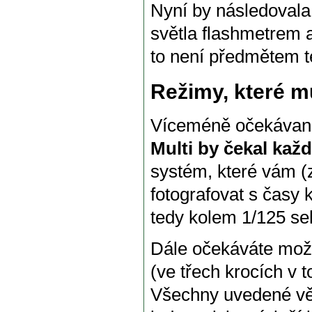
Nyní by následovala
světla flashmetrem a
to není předmětem t
Režimy, které m
Víceméně očekávan
Multi by čekal kaž
systém, které vám (
fotografovat s časy 
tedy kolem 1/125 se
Dále očekáváte možn
(ve třech krocích v 
Všechny uvedené věc