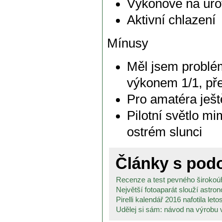
Výkonově na úro
Aktivní chlazení
Mínusy
Měl jsem problém
výkonem 1/1, př
Pro amatéra ješ
Pilotní světlo mim
ostrém slunci
Články s po
Recenze a test pevného širokoúh
Největší fotoaparát slouží astro
Pirelli kalendář 2016 nafotila letos
Udělej si sám: návod na výrobu v