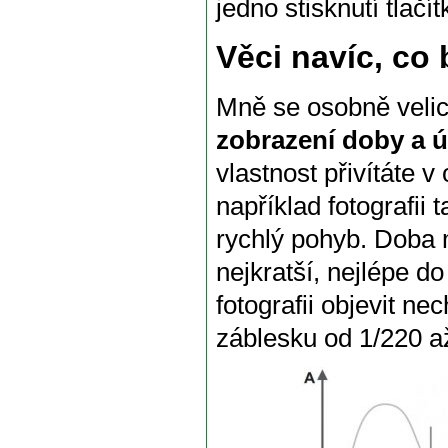
jedno stisknutí tlačít
Věci navíc, co 
Mně se osobně velice
zobrazení doby a ú
vlastnost přivítáte 
například fotografii
rychlý pohyb. Doba 
nejkratší, nejlépe d
fotografii objevit n
záblesku od 1/220 až