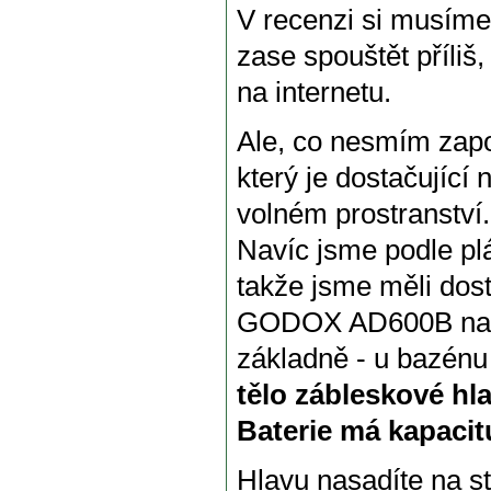
V recenzi si musíme 
zase spouštět příliš
na internetu.
Ale, co nesmím za
který je dostačující
volném prostranství.
Navíc jsme podle plá
takže jsme měli dost
GODOX AD600B na z
základně - u bazénu
tělo zábleskové hl
Baterie má kapaci
Hlavu nasadíte na st