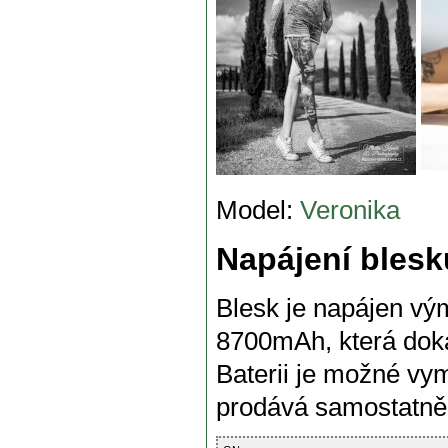
Model:
Veronika
Napájení bles
Blesk je napájen vým
8700mAh, která doká
Baterii je možné vym
prodává samostatně