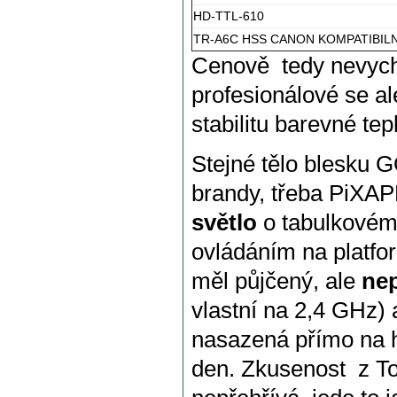
HD-TTL-610
TR-A6C HSS CANON KOMPATIBILN
Cenově tedy nevyc
profesionálové se al
stabilitu barevné tep
Stejné tělo blesku
brandy, třeba PiXAPR
světlo
o tabulkovém
ovládáním na platf
měl půjčený, ale
ne
vlastní na 2,4 GHz)
nasazená přímo na h
den. Zkusenost z To