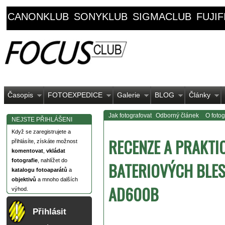
CANONKLUB
SONYKLUB
SIGMACLUB
FUJI
Časopis
FOTOEXPEDICE
Galerie
BLOG
Články
Jak fotografovat
Odborný článek
O fotog
NEJSTE PŘIHLÁŠENI
Když se zaregistrujete a
RECENZE A PRAKTI
přihlásíte, získáte možnost
komentovat
,
vkládat
fotografie
, nahlížet do
BATERIOVÝCH BLE
katalogu fotoaparátů
a
objektivů
a mnoho dalších
AD600B
výhod.
Přihlásit