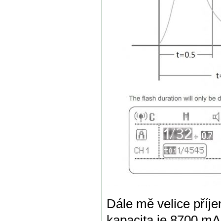
Dále mě velice pří
kapacita je 8700 mA