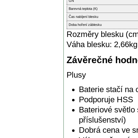
GN
Barevná teplota (K)
Čas nabíjení blesku
Doba hoření záblesku
Rozměry blesku (cm)
Váha blesku: 2,66kg
Závěrečné hodn
Plusy
Baterie stačí na 
Podporuje HSS
Bateriové světlo 
příslušenství)
Dobrá cena ve s