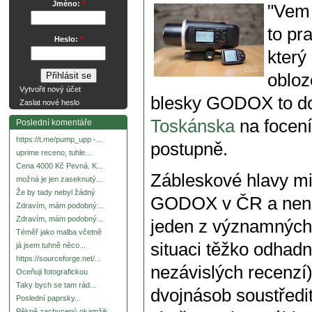
Jméno:
*
"Vem 
to pr
Heslo:
*
který
obloz
Vytvořit nový účet
blesky GODOX to do
Zaslat nové heslo
Toskánska
na focení
Poslední komentáře
https://t.me/pump_upp -...
postupně.
uprime receno, tuhle...
Cena 4000 Kč Pevná. K...
Zábleskové hlavy mi z
možná je jen zaseknutý...
Že by tady nebyl žádný
GODOX v ČR a není n
Zdravím, mám podobný...
Zdravím, mám podobný...
jeden z významných
Téměř jako malba včetně
situaci těžko odhad
já jsem tuhně něco...
https://sourceforge.net/...
nezávislých recenzí)
Oceňuji fotografickou
Taky bych se tam rád...
dvojnásob soustředit
Poslední paprsky...
Pěkně zachycený okamžik.