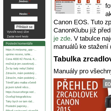
Jméno:
*
f
a
Heslo:
*
Canon EOS. Tuto zpr
CanonKlubu již pře
Vytvořit nový účet
je zde
. V tabulce n
Zaslat nové heslo
Poslední komentáře
manuálů ke stažení
https://t.me/pump_upp -...
uprime receno, tuhle...
Tabulka zrcadl
Cena 4000 Kč Pevná. K...
možná je jen zaseknutý...
Že by tady nebyl žádný
Manuály pro všechn
Zdravím, mám podobný...
Zdravím, mám podobný...
Téměř jako malba včetně
já jsem tuhně něco...
https://sourceforge.net/...
Oceňuji fotografickou
Taky bych se tam rád...
Poslední paprsky...
Pěkně zachycený okamžik.