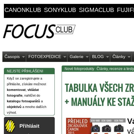
CANONKLUB
SONYKLUB
SIGMACLUB
FUJI
Časopis
FOTOEXPEDICE
Galerie
BLOG
Články
Nové fotoprodukty
Články, recenze a testy
NEJSTE PŘIHLÁŠENI
Když se zaregistrujete a
TABULKA VŠECH Z
přihlásíte, získáte možnost
komentovat
,
vkládat
fotografie
, nahlížet do
+ MANUÁLY KE STAŽ
katalogu fotoaparátů
a
objektivů
a mnoho dalších
výhod.
V
Přihlásit
v