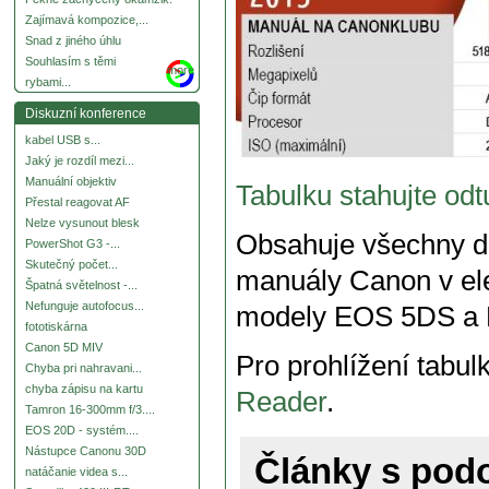
Zajímavá kompozice,...
Snad z jiného úhlu
Souhlasím s těmi
more
rybami...
Diskuzní konference
kabel USB s...
Jaký je rozdíl mezi...
Manuální objektiv
Tabulku stahujte odt
Přestal reagovat AF
Nelze vysunout blesk
Obsahuje všechny d
PowerShot G3 -...
Skutečný počet...
manuály Canon v ele
Špatná světelnost -...
Nefunguje autofocus...
modely EOS 5DS a E
fototiskárna
Canon 5D MIV
Pro prohlížení tabul
Chyba pri nahravani...
chyba zápisu na kartu
Reader
.
Tamron 16-300mm f/3....
EOS 20D - systém....
Nástupce Canonu 30D
Články s po
natáčanie videa s...