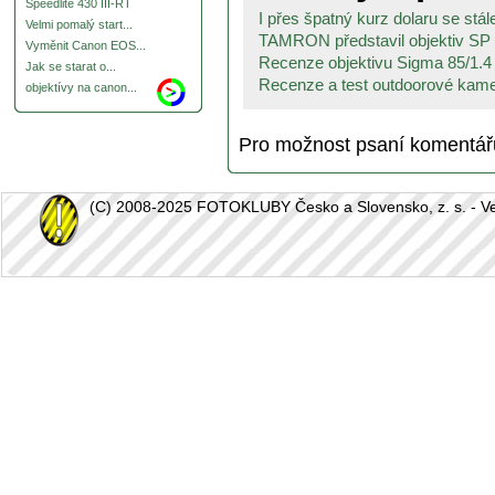
Speedlite 430 III-RT
I přes špatný kurz dolaru se stále
Velmi pomalý start...
TAMRON představil objektiv SP 
Vyměnit Canon EOS...
Recenze objektivu Sigma 85/1.
Jak se starat o...
Recenze a test outdoorové ka
objektívy na canon...
Pro možnost psaní komentá
(C) 2008-2025 FOTOKLUBY Česko a Slovensko, z. s. - Vešk