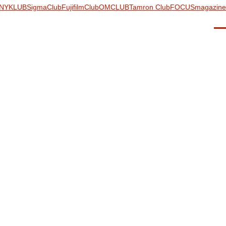
NYKLUB
SigmaClub
FujifilmClub
OMCLUB
Tamron Club
FOCUSmagazine
Men