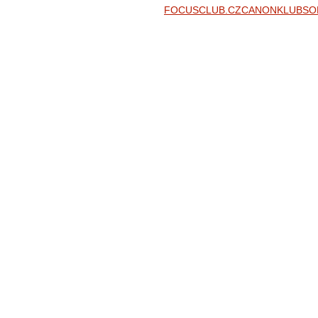
FOCUSCLUB.CZ
CANONKLUB
SO