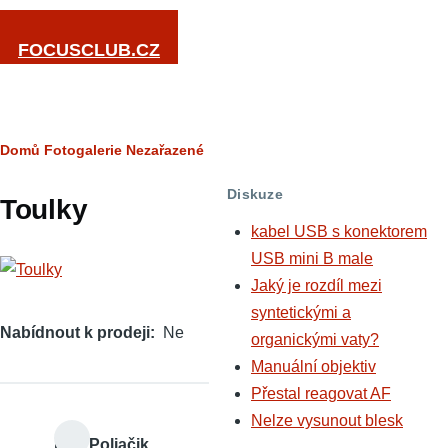
Přejít k hlavnímu obsahu
FOCUSCLUB.CZ
Drobečková
Domů
Fotogalerie
Nezařazené
navigace
Diskuze
Toulky
kabel USB s konektorem
USB mini B male
Jaký je rozdíl mezi
syntetickými a
Nabídnout k prodeji
Ne
organickými vaty?
Manuální objektiv
Přestal reagovat AF
Nelze vysunout blesk
Petr Poliačik