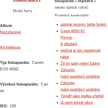
fotoaparátů
objektivů
a
a
mnoho dalších výhod.
Hezké barvy
Poslední komentáře
uprime receno, tuhle funkci
Album
Cena 4000 Kč
Nezařazené
Pevná.
K předání
Architektura
možná je jen zaseknutý
nebo
Typ fotoaparátu
Canon
Že by tady nebyl žádný
EOS 450D
Zdravím,
mám podobný problém
Zdravím,
Výrobce fotoaparátu
Can
mám podobný problém,
on
Téměř jako malba včetně
já jsem tuhně něco
ISO
100