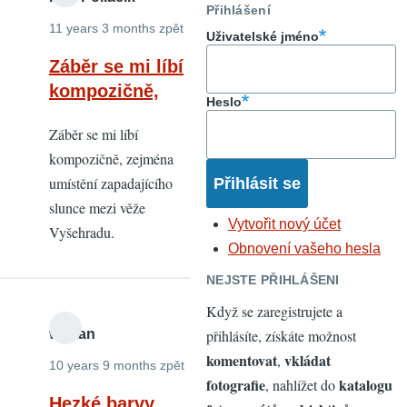
Přihlášení
11 years 3 months zpět
Uživatelské jméno
Záběr se mi líbí
kompozičně,
Heslo
Záběr se mi líbí
kompozičně, zejména
umístění zapadajícího
slunce mezi věže
Vytvořit nový účet
Vyšehradu.
Obnovení vašeho hesla
NEJSTE PŘIHLÁŠENI
Když se zaregistrujete a
wottan
přihlásíte, získáte možnost
komentovat
vkládat
,
10 years 9 months zpět
fotografie
katalogu
, nahlížet do
Hezké barvy