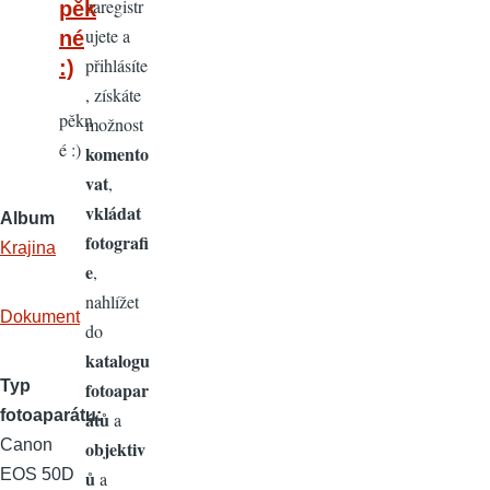
zaregistr
pěk
ujete a
né
přihlásíte
:)
, získáte
pěkn
možnost
é :)
komento
vat
,
vkládat
Album
fotografi
Krajina
e
,
nahlížet
Dokument
do
katalogu
Typ
fotoapar
fotoaparátu
átů
a
Canon
objektiv
EOS 50D
ů
a