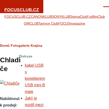
Přejít k hlavnímu obsahu
Men
FOCUSCLUB.CZ
FOCUSCLUB.CZ
CANONKLUB
SONYKLUB
SigmaClub
FujifilmClub
OMCLUB
Tamron Club
FOCUSmagazine
Drobečková
Domů
Fotogalerie
Krajina
navigace
Diskuze
Chladi
kabel USB
če
s
konektorem
USB mini B
male
Jaký je
Nabídnout
rozdíl mezi
k prodeji