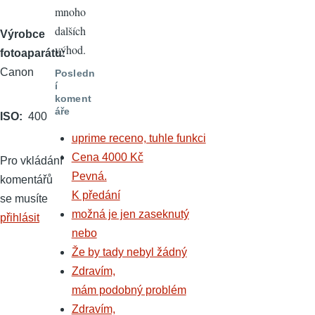
mnoho
dalších
Výrobce
výhod.
fotoaparátu
Canon
Posledn
í
koment
áře
ISO
400
uprime receno, tuhle funkci
Cena 4000 Kč
Pro vkládání
Pevná.
komentářů
K předání
se musíte
možná je jen zaseknutý
přihlásit
nebo
Že by tady nebyl žádný
Zdravím,
mám podobný problém
Zdravím,