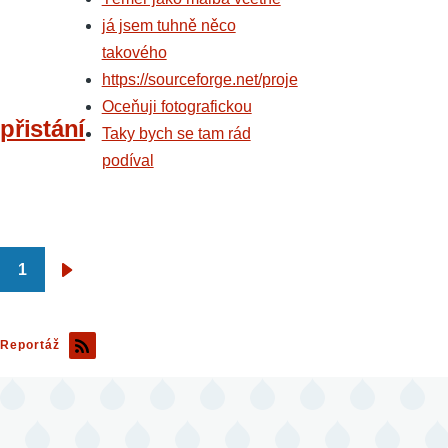
já jsem tuhně něco
takového
https://sourceforge.net/proje
Oceňuji fotografickou
přistání
Taky bych se tam rád
podíval
1
Pagination
Následující
stránka
Reportáž