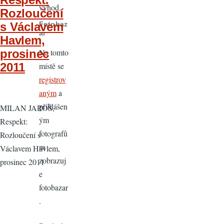
výhod.
Rozloučení
s Václavem
Fotobaz
ar
Havlem,
prosinec
Na tomto
2011
místě se
registrov
aným
a
přihlášen
MILAN JAROŠ,
ým
Respekt:
fotografů
Rozloučení s
m
Václavem Havlem,
zobrazuj
prosinec 2011
e
fotobazar
.