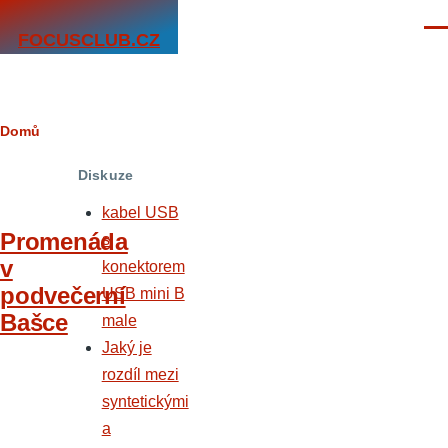
Přejít k hlavnímu obsahu
Men
FOCUSCLUB.CZ
Drobečková
Domů
navigace
Diskuze
kabel USB
Promenáda
s
v
konektorem
podvečerní
USB mini B
Bašce
male
Jaký je
rozdíl mezi
syntetickými
a