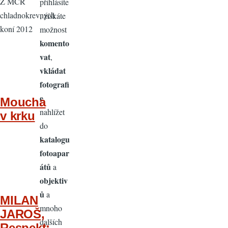
Z MČR
přihlásíte
chladnokrevných
, získáte
koní 2012
možnost
komento
vat
,
vkládat
fotografi
e
,
Moucha
nahlížet
v krku
do
katalogu
fotoapar
átů
a
objektiv
ů
a
MILAN
mnoho
JAROŠ,
dalších
Respekt: