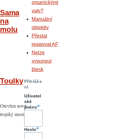
organickými
vaty?
Sama
Manuální
na
objektiv
molu
Přestal
reagovat AF
Nelze
vysunout
blesk
Toulky
Přihláše
ní
Uživatel
ské
Otevřen nový
jméno
trojský most.
Heslo