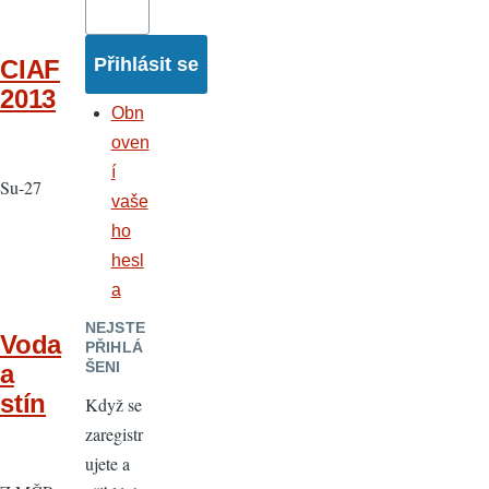
CIAF
2013
Obn
oven
í
Su-27
vaše
ho
hesl
a
NEJSTE
Voda
PŘIHLÁ
ŠENI
a
stín
Když se
zaregistr
ujete a