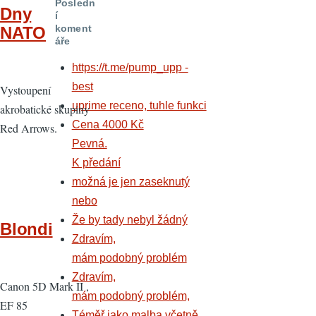
Posledn
Dny
í
koment
NATO
áře
https://t.me/pump_upp -
best
Vystoupení
uprime receno, tuhle funkci
akrobatické skupiny
Cena 4000 Kč
Red Arrows.
Pevná.
K předání
možná je jen zaseknutý
nebo
Že by tady nebyl žádný
Blondi
Zdravím,
mám podobný problém
Zdravím,
Canon 5D Mark II ,
mám podobný problém,
EF 85
Téměř jako malba včetně