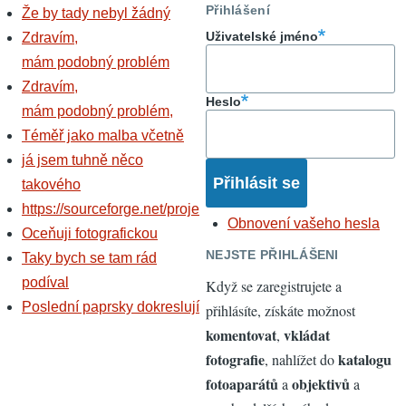
Přihlášení
Že by tady nebyl žádný
Uživatelské jméno
Zdravím,
mám podobný problém
Zdravím,
Heslo
mám podobný problém,
Téměř jako malba včetně
já jsem tuhně něco
takového
https://sourceforge.net/proje
Obnovení vašeho hesla
Oceňuji fotografickou
NEJSTE PŘIHLÁŠENI
Taky bych se tam rád
podíval
Když se zaregistrujete a
Poslední paprsky dokreslují
přihlásíte, získáte možnost
komentovat
vkládat
,
fotografie
katalogu
, nahlížet do
fotoaparátů
objektivů
a
a