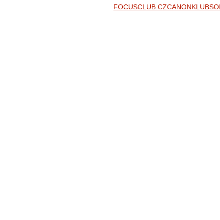
FOCUSCLUB.CZ
CANONKLUB
SO