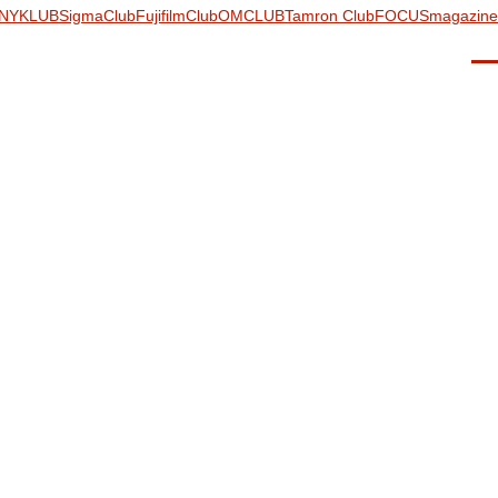
NYKLUB
SigmaClub
FujifilmClub
OMCLUB
Tamron Club
FOCUSmagazine
Men