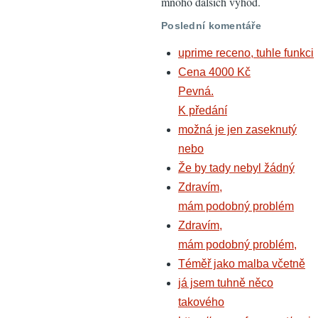
mnoho dalších výhod.
Poslední komentáře
uprime receno, tuhle funkci
Cena 4000 Kč
Pevná.
K předání
možná je jen zaseknutý
nebo
Že by tady nebyl žádný
Zdravím,
mám podobný problém
Zdravím,
mám podobný problém,
Téměř jako malba včetně
já jsem tuhně něco
takového