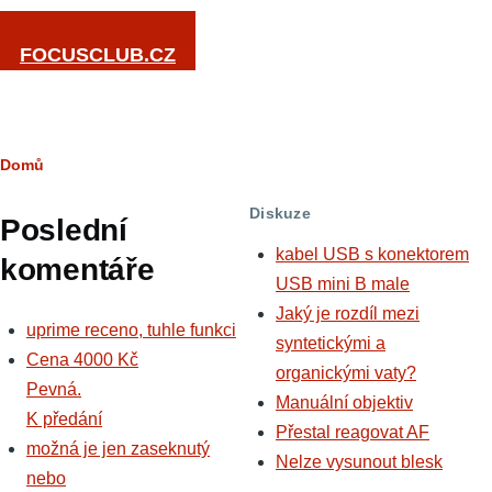
Přejít k hlavnímu obsahu
FOCUSCLUB.CZ
Drobečková
Domů
navigace
Diskuze
Poslední
kabel USB s konektorem
komentáře
USB mini B male
Jaký je rozdíl mezi
uprime receno, tuhle funkci
syntetickými a
Cena 4000 Kč
organickými vaty?
Pevná.
Manuální objektiv
K předání
Přestal reagovat AF
možná je jen zaseknutý
Nelze vysunout blesk
nebo