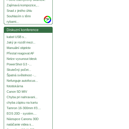
Zajímavá kompozice,...
Snad z jiného úhlu
Souhlasím s těmi
more
rybami...
Diskuzní konference
kabel USB s...
Jaký je rozdíl mezi...
Manuální objektiv
Přestal reagovat AF
Nelze vysunout blesk
PowerShot G3 -...
Skutečný počet...
Špatná světelnost -...
Nefunguje autofocus...
fototiskárna
Canon 5D MIV
Chyba pri nahravani...
chyba zápisu na kartu
Tamron 16-300mm f/3....
EOS 20D - systém....
Nástupce Canonu 30D
natáčanie videa s...