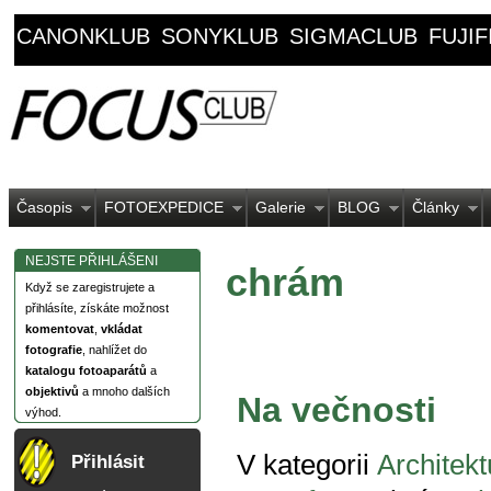
CANONKLUB
SONYKLUB
SIGMACLUB
FUJI
Časopis
FOTOEXPEDICE
Galerie
BLOG
Články
NEJSTE PŘIHLÁŠENI
chrám
Když se zaregistrujete a
přihlásíte, získáte možnost
komentovat
,
vkládat
fotografie
, nahlížet do
katalogu fotoaparátů
a
objektivů
a mnoho dalších
Na večnosti
výhod.
V kategorii
Architekt
Přihlásit