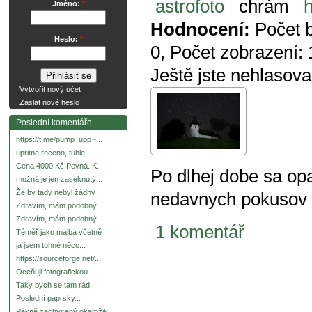
astrofoto
chrám
Jméno:
*
Hodnocení:
Počet 
Heslo:
*
0
, Počet zobrazení:
Ještě jste nehlasova
Vytvořit nový účet
Zaslat nové heslo
Poslední komentáře
https://t.me/pump_upp -...
uprime receno, tuhle...
Cena 4000 Kč Pevná. K...
Po dlhej dobe sa opa
možná je jen zaseknutý...
Že by tady nebyl žádný
nedavnych pokusov o
Zdravím, mám podobný...
Zdravím, mám podobný...
1 komentář
Téměř jako malba včetně
já jsem tuhně něco...
https://sourceforge.net/...
Oceňuji fotografickou
Taky bych se tam rád...
Poslední paprsky...
Pěkně zachycený okamžik.