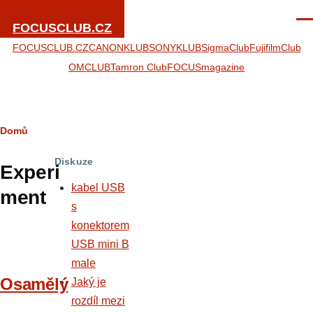
Přejít k hlavnímu obsahu
Men
FOCUSCLUB.CZ
FOCUSCLUB.CZ
CANONKLUB
SONYKLUB
SigmaClub
FujifilmClub
OMCLUB
Tamron Club
FOCUSmagazine
Drobečková
Domů
navigace
Diskuze
Experi
kabel USB
ment
s
konektorem
USB mini B
male
Osamělý
Jaký je
rozdíl mezi