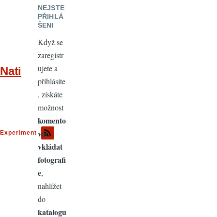
NEJSTE
PŘIHLÁ
ŠENI
Když se
zaregistr
ujete a
Nati
přihlásíte
, získáte
možnost
komento
vat
,
Experiment
vkládat
fotografi
e
,
nahlížet
do
katalogu