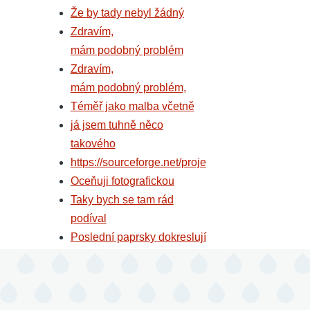
Že by tady nebyl žádný
Zdravím,
mám podobný problém
Zdravím,
mám podobný problém,
Téměř jako malba včetně
já jsem tuhně něco
takového
https://sourceforge.net/proje
Oceňuji fotografickou
Taky bych se tam rád
podíval
Poslední paprsky dokreslují