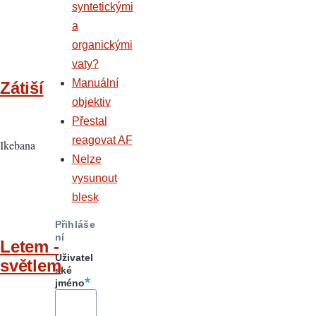
syntetickými
a
organickými
vaty?
Manuální
Zátiší
objektiv
Přestal
reagovat AF
Ikebana
Nelze
vysunout
blesk
Přihláše
ní
Letem -
Uživatel
světlem
ské
jméno