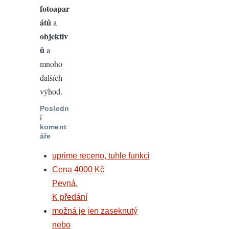
fotoapar
átů
a
objektiv
ů
a
mnoho
dalších
výhod.
Posledn
í
koment
áře
uprime receno, tuhle funkci
Cena 4000 Kč
Pevná.
K předání
možná je jen zaseknutý
nebo