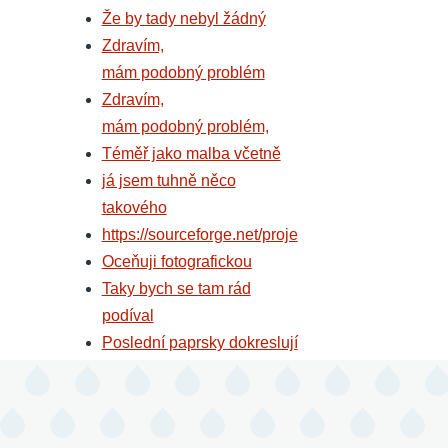
Že by tady nebyl žádný
Zdravím,
mám podobný problém
Zdravím,
mám podobný problém,
Téměř jako malba včetně
já jsem tuhně něco
takového
https://sourceforge.net/proje
Oceňuji fotografickou
Taky bych se tam rád
podíval
Poslední paprsky dokreslují