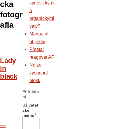
cka
syntetickými
a
fotogr
organickými
afia
vaty?
Manuální
objektiv
Přestal
reagovat AF
Lady
Nelze
in
vysunout
black
blesk
Přihláše
ní
Uživatel
ské
jméno
...