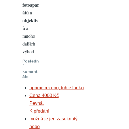
fotoapar
átů
a
objektiv
ů
a
mnoho
dalších
výhod.
Posledn
í
koment
áře
uprime receno, tuhle funkci
Cena 4000 Kč
Pevná.
K předání
možná je jen zaseknutý
nebo