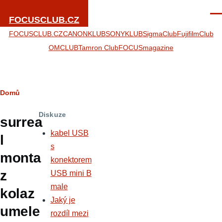
Přejít k hlavnímu obsahu
Men
FOCUSCLUB.CZ
FOCUSCLUB.CZ
CANONKLUB
SONYKLUB
SigmaClub
FujifilmClub
OMCLUB
Tamron Club
FOCUSmagazine
Drobečková
Domů
navigace
Diskuze
surrea
kabel USB
l
s
monta
konektorem
z
USB mini B
male
kolaz
Jaký je
umele
rozdíl mezi