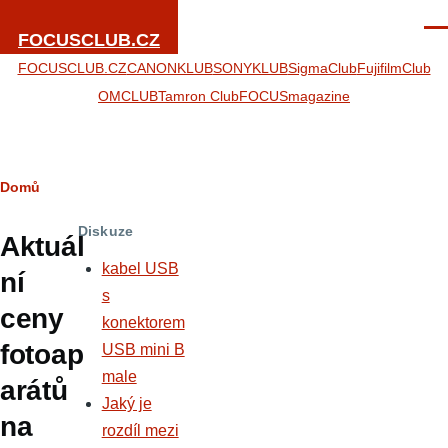
Přejít k hlavnímu obsahu
Men
FOCUSCLUB.CZ
FOCUSCLUB.CZ
CANONKLUB
SONYKLUB
SigmaClub
FujifilmClub
OMCLUB
Tamron Club
FOCUSmagazine
Drobečková
Domů
navigace
Diskuze
Aktuál
kabel USB
ní
s
ceny
konektorem
fotoap
USB mini B
male
arátů
Jaký je
na
rozdíl mezi