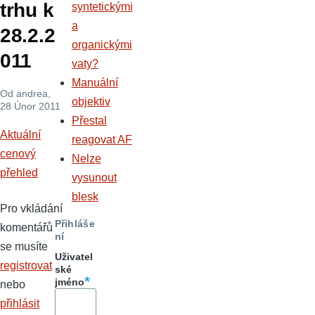
trhu k
syntetickými
a
28.2.2
organickými
011
vaty?
Manuální
Od
andrea
,
objektiv
28 Únor 2011
Přestal
Aktuální
reagovat AF
cenový
Nelze
přehled
vysunout
blesk
Pro vkládání
Přihláše
komentářů
ní
se musíte
Uživatel
registrovat
ské
jméno
nebo
přihlásit