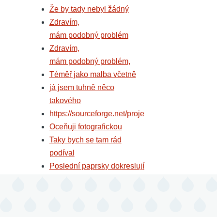
Že by tady nebyl žádný
Zdravím,
mám podobný problém
Zdravím,
mám podobný problém,
Téměř jako malba včetně
já jsem tuhně něco
takového
https://sourceforge.net/proje
Oceňuji fotografickou
Taky bych se tam rád
podíval
Poslední paprsky dokreslují