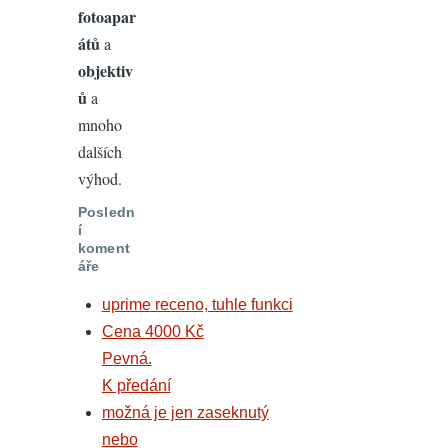
fotoapar
átů
a
objektiv
ů
a
mnoho
dalších
výhod.
Posledn
í
koment
áře
uprime receno, tuhle funkci
Cena 4000 Kč
Pevná.
K předání
možná je jen zaseknutý
nebo