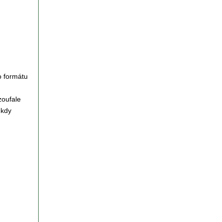
o formátu
zoufale
 kdy