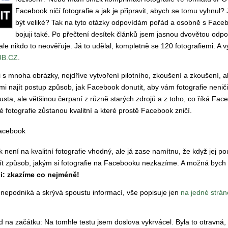
Facebook ničí fotografie a jak je připravit, abych se tomu vyhnul?
být veliké? Tak na tyto otázky odpovídám pořád a osobně s Fac
bojuji také. Po přečtení desítek článků jsem jasnou dvovětou odp
 ale nikdo to neověřuje. Já to udělal, kompletně se 120 fotografiemi. A 
B.CZ
.
 s mnoha obrázky, nejdříve vytvoření pilotního, zkoušení a zkoušení, a
 mi najít postup způsob, jak Facebook donutit, aby vám fotografie neniči
usta, ale většinou čerpaní z různě starých zdrojů a z toho, co říká Fac
ré fotografie zůstanou kvalitní a které prostě Facebook zničí.
není na kvalitní fotografie vhodný, ale já zase namítnu, že když jej po
najít způsob, jakým si fotografie na Facebooku nezkazíme. A možná bych
i: zkazíme co nejméně!
epodniká a skrývá spoustu informací, vše popisuje jen
na jedné stránc
d na začátku: Na tomhle testu jsem doslova vykrvácel. Byla to otravná