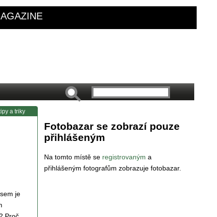
AGAZINE
ipy a triky
Fotobazar se zobrazí pouze
přihlášeným
Na tomto místě se
registrovaným
a
přihlášeným fotografům zobrazuje fotobazar.
jsem je
m
? Proč