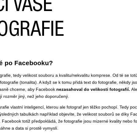
ové po Facebooku?
grafie, tedy velikost souboru a kvalitu/nekvalitu komprese. Od té se tot
fotografie (tonalita). A když se k tomu přidá text do fotografie, někdy js
učasně chceme, aby Facebook
nezasahoval do velikosti fotografií.
Ale
jí rozměr jiný, než jeho doporučený.
afie vlastní inteligencí, kterou ale fotograf jen těžko pochopí. Tedy poc
výsledných tabulkách například objevíte, že velikost souborů se díky F
 Facebook totiž předpokládá, že fotografie jsou mizerné kvality nebo fo
áhne a data si prostě vymyslí.