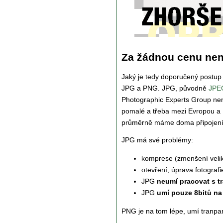
Za žádnou cenu nene
Jaký je tedy doporučený postup
JPG a PNG. JPG, původně
JPEG
Photographic Experts Group není
pomalé a třeba mezi Evropou a U
průměrně máme doma připojení 9
JPG má své problémy:
komprese (zmenšení veliko
otevření, úprava fotogra
JPG
neumí pracovat s t
JPG
umí pouze 8bitů n
PNG je na tom lépe, umí tranpare