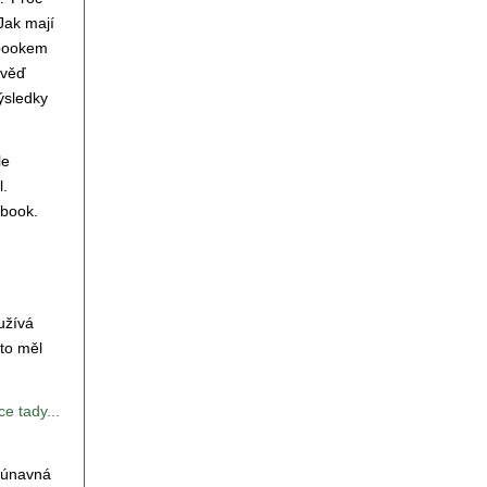
 Jak mají
ebookem
ověď
výsledky
le
l.
ebook.
užívá
 to měl
e tady...
, únavná