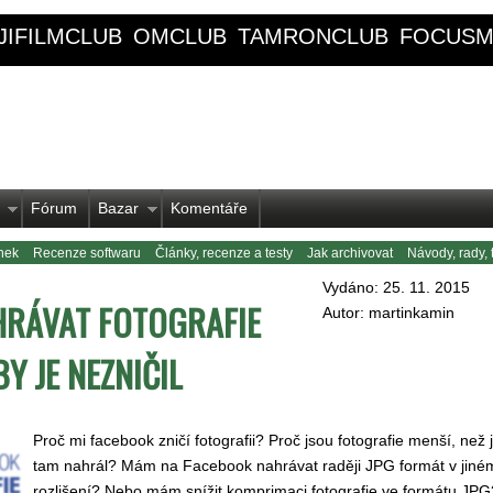
JIFILMCLUB
OMCLUB
TAMRONCLUB
FOCUSM
Fórum
Bazar
Komentáře
nek
Recenze softwaru
Články, recenze a testy
Jak archivovat
Návody, rady, t
Vydáno: 25. 11. 2015
HRÁVAT FOTOGRAFIE
Autor: martinkamin
Y JE NEZNIČIL
Proč mi facebook zničí fotografii? Proč jsou fotografie menší, než 
tam nahrál? Mám na Facebook nahrávat raději JPG formát v jiné
rozlišení? Nebo mám snížit komprimaci fotografie ve formátu JPG