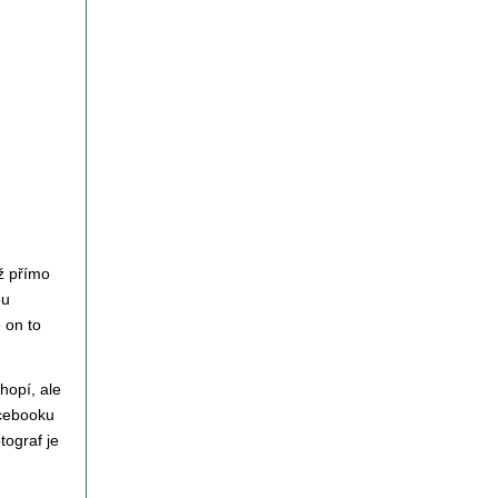
iž přímo
ou
 on to
hopí, ale
acebooku
tograf je