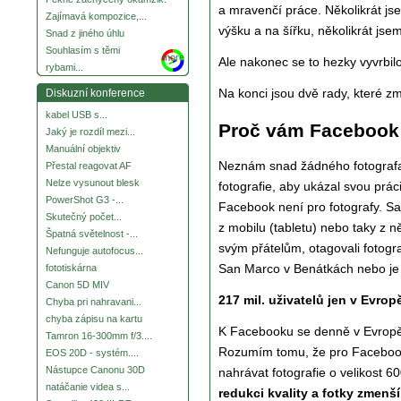
a mravenčí práce. Několikrát jse
Zajímavá kompozice,...
výšku a na šířku, několikrát jsem
Snad z jiného úhlu
Souhlasím s těmi
more
Ale nakonec se to hezky vyvrbil
rybami...
Na konci jsou dvě rady, které z
Diskuzní konference
kabel USB s...
Proč vám Facebook v
Jaký je rozdíl mezi...
Manuální objektiv
Neznám snad žádného fotografa,
Přestal reagovat AF
Nelze vysunout blesk
fotografie, aby ukázal svou prá
PowerShot G3 -...
Facebook není pro fotografy. Sa
Skutečný počet...
z mobilu (tabletu) nebo taky z n
Špatná světelnost -...
svým přátelům, otagovali fotogra
Nefunguje autofocus...
San Marco v Benátkách nebo je m
fototiskárna
Canon 5D MIV
217 mil. uživatelů jen v Evrop
Chyba pri nahravani...
chyba zápisu na kartu
K Facebooku se denně v Evropě p
Tamron 16-300mm f/3....
Rozumím tomu, že pro Facebook 
EOS 20D - systém....
Nástupce Canonu 30D
nahrávat fotografie o velikost 
natáčanie videa s...
redukci kvality a fotky zmenší