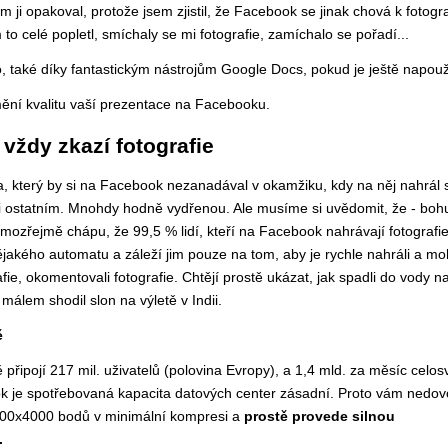
m ji opakoval, protože jsem zjistil, že Facebook se jinak chová k fotogr
 to celé popletl, smíchaly se mi fotografie, zamíchalo se pořadí...
o, také díky fantastickým nástrojům Google Docs, pokud je ještě napouž
mění kvalitu vaší prezentace na Facebooku.
ždy zkazí fotografie
 který by si na Facebook nezanadával v okamžiku, kdy na něj nahrál 
ci ostatním. Mnohdy hodně vydřenou. Ale musíme si uvědomit, že - bohu
mozřejmě chápu, že 99,5 % lidí, kteří na Facebook nahrávají fotografie,
ějakého automatu a záleží jim pouze na tom, aby je rychle nahráli a mo
fie, okomentovali fotografie. Chtějí prostě ukázat, jak spadli do vody 
álem shodil slon na výletě v Indii.
ě
řipojí 217 mil. uživatelů (polovina Evropy), a 1,4 mld. za měsíc celos
je spotřebovaná kapacita datových center zásadní. Proto vám nedovo
6000x4000 bodů v minimální kompresi a
prostě provede silnou
.