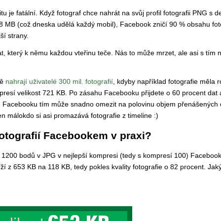
tu je fatální. Když fotograf chce nahrát na svůj profil fotografii PNG s de
,8 MB (což dneska udělá každý mobil), Facebook zničí 90 % obsahu fot
ší strany.
, který k němu každou vteřinu teče. Nás to může mrzet, ale asi s tím n
ně
nahrají uživatelé 300 mil. fotografií
, kdyby například fotografie měla r
esí velikost 721 KB. Po zásahu Facebooku přijdete o 60 procent dat 
e Facebooku tím může snadno omezit na polovinu objem přenášených d
n málokdo si asi promazává fotografie z timeline :)
fotografií Facebookem v praxi?
rany 1200 bodů v JPG v nejlepší kompresi (tedy s kompresí 100) Faceboo
ží z 653 KB na 118 KB, tedy pokles kvality fotografie o 82 procent. Jak