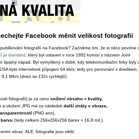
chejte Facebook měnit velikost fotografií
 publikování fotografií na Facebook? Začněme tím, že si něco povíme 
 je standard
, který byl ustaven v roce 1992 komisí s názvem Joint
 špatný nápad. Byl vymyšlený v době, kdy telekomunikační linky byly 
SA bylo internetové připojení 64 kb/s, tedy pro porovnání s dneškem,
,1 Mb/s (dnes se 132x rychlejší).
sti fotografií) je za cenu
snížení obsahu = kvality,
fie a uložení JPG má za následek
další ztráty v obraze,
ransparentností
(PNG ano),
a barvu
(tedy celkem 256x256x256 barev = 16,8 mil.).
ntní obraz. ALE: fotografie jsou větší.