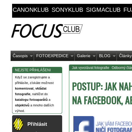
CANONKLUB
SONYKLUB
SIGMACLUB
FU
Časopis
FOTOEXPEDICE
Galerie
BLOG
Články
Jak vyvolávat fotografie
Odborný člá
NEJSTE PŘIHLÁŠENI
Když se zaregistrujete a
POSTUP: JAK NA
přihlásíte, získáte možnost
komentovat
,
vkládat
fotografie
, nahlížet do
NA FACEBOOK, AB
katalogu fotoaparátů
a
objektivů
a mnoho dalších
výhod.
Přihlásit