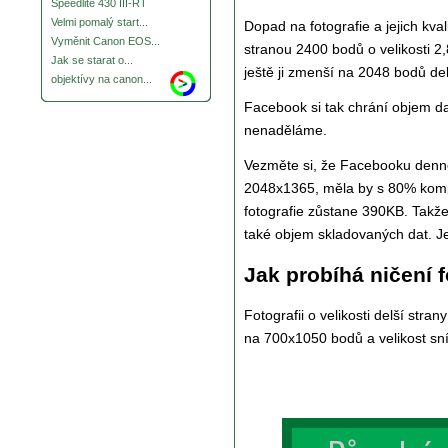
Speedlite 430 III-RT
Velmi pomalý start...
Dopad na fotografie a jejich kvali
Vyměnit Canon EOS...
stranou 2400 bodů o velikosti 2
Jak se starat o...
ještě ji zmenší na 2048 bodů del
objektívy na canon...
Facebook si tak chrání objem dat
nenaděláme.
Vezměte si, že Facebooku den
2048x1365, měla by s 80% kompr
fotografie zůstane 390KB. Takž
také objem skladovaných dat. Je
Jak probíhá ničení 
Fotografii o velikosti delší st
na 700x1050 bodů a velikost sní