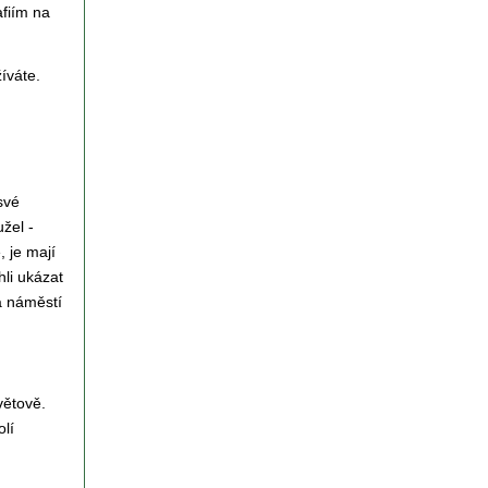
afiím na
íváte.
své
žel -
 je mají
hli ukázat
na náměstí
větově.
lí