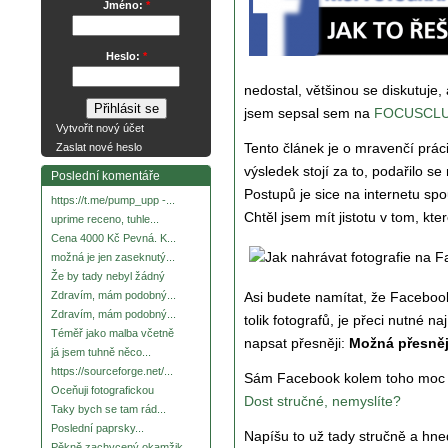
Jméno:
*
Heslo:
*
nedostal, většinou se diskutuje,
jsem sepsal sem na
FOCUSCLU
Vytvořit nový účet
Tento článek je o mravenčí práci
Zaslat nové heslo
výsledek stojí za to, podařilo se
Poslední komentáře
Postupů je sice na internetu spo
https://t.me/pump_upp -...
Chtěl jsem mít jistotu v tom, kte
uprime receno, tuhle...
Cena 4000 Kč Pevná. K...
možná je jen zaseknutý...
Že by tady nebyl žádný
Asi budete namítat, že Facebook 
Zdravím, mám podobný...
Zdravím, mám podobný...
tolik fotografů, je přeci nutné 
Téměř jako malba včetně
napsat přesněji:
Možná přesněj
já jsem tuhně něco...
https://sourceforge.net/...
Sám Facebook kolem toho moc n
Oceňuji fotografickou
Dost stručné, nemyslíte?
Taky bych se tam rád...
Poslední paprsky...
Napíšu to už tady stručně a hne
Pěkně zachycený okamžik.