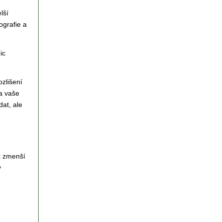
lší
ografie a
ic
ozlišení
a vaše
at, ale
k zmenší
ý