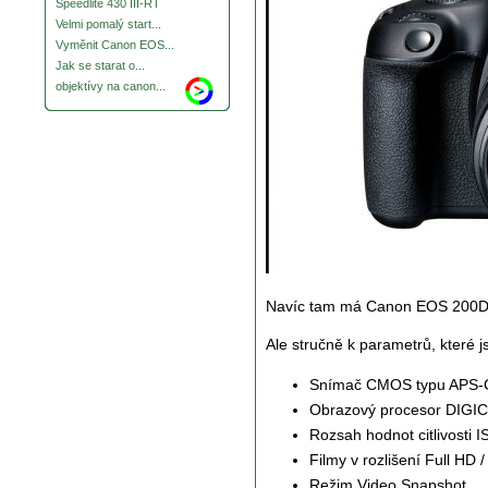
Speedlite 430 III-RT
Velmi pomalý start...
Vyměnit Canon EOS...
Jak se starat o...
objektívy na canon...
Navíc tam má Canon EOS 200D, j
Ale stručně k parametrů, které 
Snímač CMOS typu APS-C 
Obrazový procesor DIGI
Rozsah hodnot citlivosti I
Filmy v rozlišení Full HD
Režim Video Snapshot