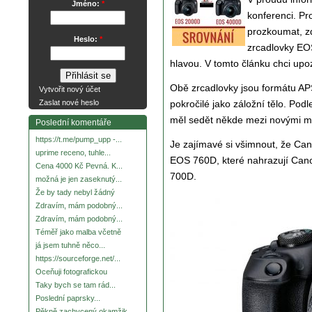
Jméno:
*
konferenci. Pr
prozkoumat, zd
Heslo:
*
zrcadlovky EO
hlavou. V tomto článku chci up
Obě zrcadlovky jsou formátu AP
Vytvořit nový účet
pokročilé jako záložní tělo. Po
Zaslat nové heslo
měl sedět někde mezi novými 
Poslední komentáře
https://t.me/pump_upp -...
Je zajímavé si všimnout, že Can
uprime receno, tuhle...
EOS 760D, které nahrazují Ca
Cena 4000 Kč Pevná. K...
700D.
možná je jen zaseknutý...
Že by tady nebyl žádný
Zdravím, mám podobný...
Zdravím, mám podobný...
Téměř jako malba včetně
já jsem tuhně něco...
https://sourceforge.net/...
Oceňuji fotografickou
Taky bych se tam rád...
Poslední paprsky...
Pěkně zachycený okamžik.