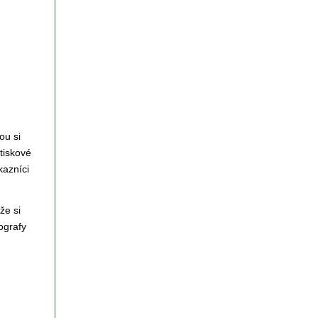
ou si
 tiskové
kazníci
že si
ografy