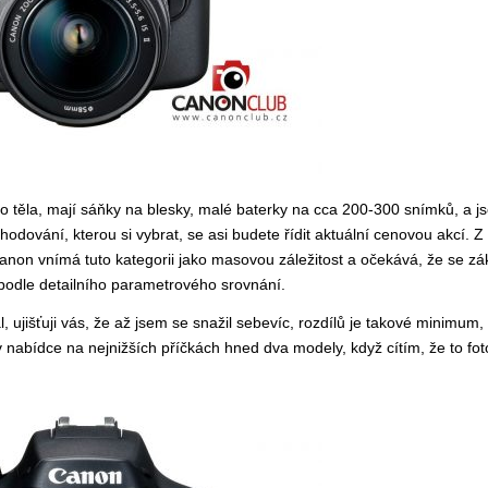
o těla, mají sáňky na blesky, malé baterky na cca 200-300 snímků, a js
zhodování, kterou si vybrat, se asi budete řídit aktuální cenovou akcí. Z
anon vnímá tuto kategorii jako masovou záležitost a očekává, že se zá
podle detailního parametrového srovnání.
ujišťuji vás, že až jsem se snažil sebevíc, rozdílů je takové minimum, 
v nabídce na nejnižších příčkách hned dva modely, když cítím, že to fot