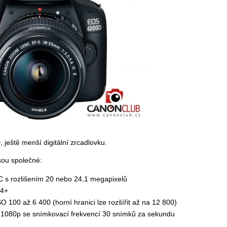
eště menší digitální zrcadlovku.
jsou společné:
s rozlišením 20 nebo 24,1 megapixelů
C4+
SO 100 až 6 400 (horní hranici lze rozšířit až na 12 800)
 / 1080p se snímkovací frekvencí 30 snímků za sekundu