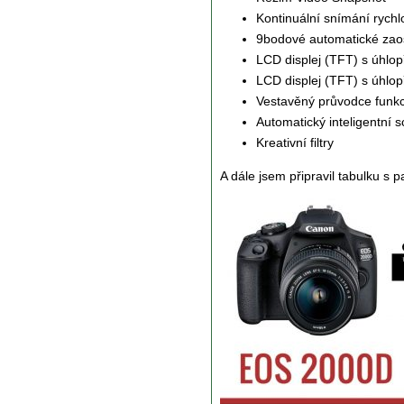
Kontinuální snímání rychl
9bodové automatické zao
LCD displej (TFT) s úhlo
LCD displej (TFT) s úhlop
Vestavěný průvodce funk
Automatický inteligentní 
Kreativní filtry
A dále jsem připravil tabulku s p