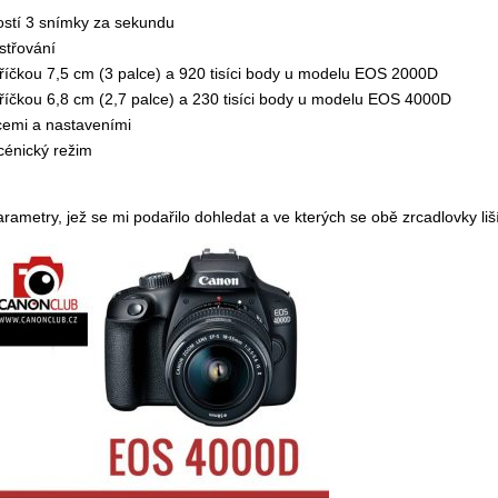
ostí 3 snímky za sekundu
střování
příčkou 7,5 cm (3 palce) a 920 tisíci body u modelu EOS 2000D
říčkou 6,8 cm (2,7 palce) a 230 tisíci body u modelu EOS 4000D
cemi a nastaveními
scénický režim
arametry, jež se mi podařilo dohledat a ve kterých se obě zrcadlovky liší