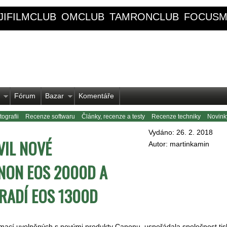
JIFILMCLUB
OMCLUB
TAMRONCLUB
FOCUSM
Fórum
Bazar
Komentáře
ografii
Recenze softwaru
Články, recenze a testy
Recenze techniky
Novink
Vydáno: 26. 2. 2018
IL NOVÉ
Autor: martinkamin
NON EOS 2000D A
RADÍ EOS 1300D
rmací uvolněných s novými produkty Canonu, uspořádala společnost ti