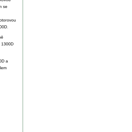
m se
otorovou
000D.
ně
OS 1300D
50D a
elem