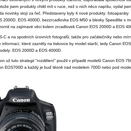
otože jsem produkty chtěl mít v ruce, než o nich něco napíšu, vydal jse
a novinky stojí za řeč. Představeny byly 4 nové produkty: fotoaparáty
S 2000D, EOS 4000D, bezzrcadlovka EOS M50 a blesky Speedlite s m
ozornit na zajímavé věci kolem zrcadlovek Canon EOS 2000D a EOS 4
S-C a na spodních úrovních fotografů; takže pro začátečníky nebo mír
dle informací, které zazněly na tiskovce by model starší, tedy Canon E
modely: EOS 2000D a EOS 4000D.
on už tuto strategii "rozdělení" použil v případě modelů Canon EOS 7
non EOS700D a každý je buď těsně nad modelem 700D nebo pod mod