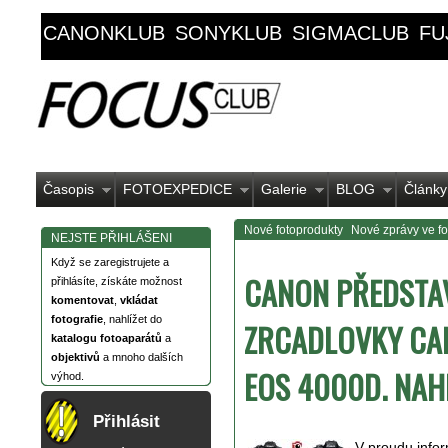
CANONKLUB
SONYKLUB
SIGMACLUB
FU
Časopis
FOTOEXPEDICE
Galerie
BLOG
Články
Nové fotoprodukty
Nové zprávy ve fot
NEJSTE PŘIHLÁŠENI
Když se zaregistrujete a
CANON PŘEDSTAV
přihlásíte, získáte možnost
komentovat
,
vkládat
fotografie
, nahlížet do
ZRCADLOVKY CA
katalogu fotoaparátů
a
objektivů
a mnoho dalších
EOS 4000D. NAH
výhod.
Přihlásit
V proudu info