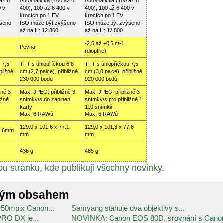
až 6
Automatická (100 až 6
Automatická (100 až 6
0 v
400), 100 až 6 400 v
400), 100 až 6 400 v
krocích po 1 EV
krocích po 1 EV
ýšeno
ISO může být zvýšeno
ISO může být zvýšeno
až na H: 12 800
až na H: 12 800
-2,5 až +0,5 m-1
Pevná
(dioptrie)
 7,5
TFT s úhlopříčkou 6,8
TFT s úhlopříčkou 7,5
bližně
cm (2,7 palce), přibližně
cm (3,0 palce), přibližně
230 000 bodů
920 000 bodů
žně 3
Max. JPEG: přibližně 3
Max. JPEG: přibližně 3
ižně
snímky/s do zaplnení
snímky/s pro přibližně 1
karty
110 snímků
Max. 6 RAWů
Max. 6 RAWů
129.0 x 101.6 x 77.1
129,0 x 101,3 x 77,6
77.6mm
mm
mm
436 g
485 g
u stránku, kde publikuji všechny novinky
.
ným obsahem
 50mpix Canon...
Samyang stahuje dva objektivy s...
PRO DX je...
NOVINKA: Canon EOS 80D, srovnání s Canon