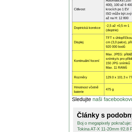
Automatická (100 
400), 100 až 6 40
Citlivost
krocích po 1 EV
ISO může být zv
až na H: 12 800
-2,5 až +0,5 m-1
Doptrická korekce
(dioptrie)
TFT s úhlopříčkou
Displej
cm (3,0 palce), při
920 000 bodů
Max. JPEG: přibli
snímky/s pro přibl
Kontinuální focení
150 JPG snímků
Max. 11 RAWů
Rozměry
129.0 x 101.3 x 
Hmotnost včetně
475 g
baterie
Sledujte
naši facebookovo
Články s podob
Boj o megapixely pokračuje:
Tokina AT-X 11-20mm f/2.8 