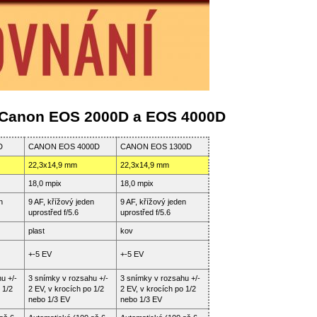
a Canon EOS 2000D a EOS 4000D
D
CANON EOS 4000D
CANON EOS 1300D
22,3x14,9 mm
22,3x14,9 mm
18,0 mpix
18,0 mpix
n
9 AF, křížový jeden
9 AF, křížový jeden
uprostřed f/5.6
uprostřed f/5.6
plast
kov
+-5 EV
+-5 EV
u +/-
3 snímky v rozsahu +/-
3 snímky v rozsahu +/-
 1/2
2 EV, v krocích po 1/2
2 EV, v krocích po 1/2
nebo 1/3 EV
nebo 1/3 EV