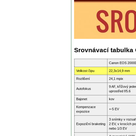
Srovnávací tabulk
Canon EOS 2000
Velikost čipu
22,3x14,9 mm
Rozlišení
24,1 mpix
9 AF, křížový jede
Autofokus
uprostřed f/5.6
Bajonet
kov
Kompenzace
+-5 EV
expozice
3 snímky v rozsah
Expoziční braketing
2 EV, v krocích po
nebo 1/3 EV