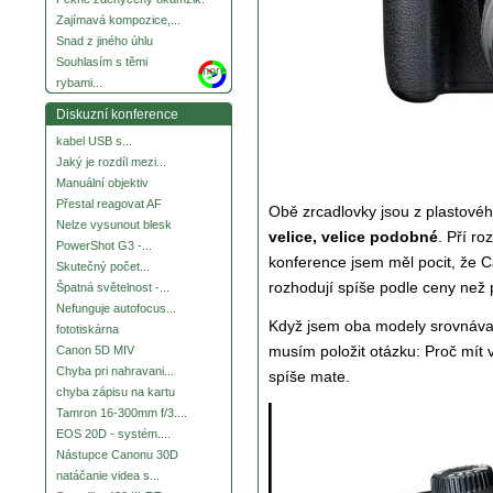
Zajímavá kompozice,...
Snad z jiného úhlu
Souhlasím s těmi
more
rybami...
Diskuzní konference
kabel USB s...
Jaký je rozdíl mezi...
Manuální objektiv
Přestal reagovat AF
Obě zrcadlovky jsou z plastovéh
Nelze vysunout blesk
velice, velice podobné
. Pří ro
PowerShot G3 -...
konference jsem měl pocit, že C
Skutečný počet...
rozhodují spíše podle ceny než 
Špatná světelnost -...
Nefunguje autofocus...
Když jsem oba modely srovnával, 
fototiskárna
musím položit otázku: Proč mít 
Canon 5D MIV
Chyba pri nahravani...
spíše mate.
chyba zápisu na kartu
Tamron 16-300mm f/3....
EOS 20D - systém....
Nástupce Canonu 30D
natáčanie videa s...