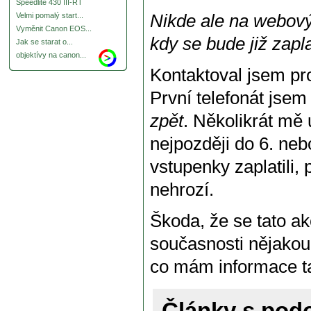
Speedlite 430 III-RT
Nikde ale na webový
Velmi pomalý start...
Vyměnit Canon EOS...
kdy se bude již zapl
Jak se starat o...
objektívy na canon...
Kontaktoval jsem pr
První telefonát jse
zpět
. Několikrát mě 
nejpozději do 6. nebo
vstupenky zaplatili,
nehrozí.
Škoda, že se tato a
současnosti nějakou 
co mám informace ta
Články s po