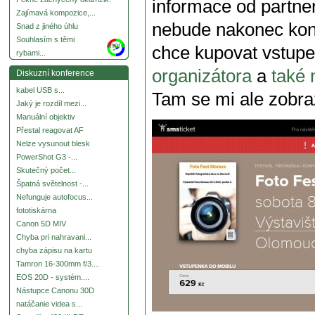
informace od partner
Zajímavá kompozice,...
nebude nakonec kona
Snad z jiného úhlu
Souhlasím s těmi
more
chce kupovat vstupe
rybami...
organizátora
a
také 
Diskuzní konference
kabel USB s...
Tam se mi ale zobraz
Jaký je rozdíl mezi...
Manuální objektiv
Přestal reagovat AF
Nelze vysunout blesk
PowerShot G3 -...
Skutečný počet...
Špatná světelnost -...
Nefunguje autofocus...
fototiskárna
Canon 5D MIV
Chyba pri nahravani...
chyba zápisu na kartu
Tamron 16-300mm f/3....
EOS 20D - systém....
Nástupce Canonu 30D
natáčanie videa s...