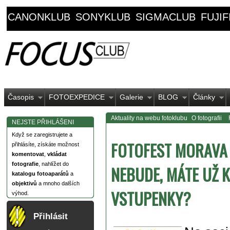
CANONKLUB
SONYKLUB
SIGMACLUB
FUJI
Časopis
FOTOEXPEDICE
Galerie
BLOG
Články
Aktuality na webu fotoklubu
O fotografii
NEJSTE PŘIHLÁŠENI
Když se zaregistrujete a
FOTOFEST MORAVA 
přihlásíte, získáte možnost
komentovat
,
vkládat
fotografie
, nahlížet do
NEBUDE, MÁTE UŽ 
katalogu fotoaparátů
a
objektivů
a mnoho dalších
VSTUPENKY?
výhod.
Přihlásit