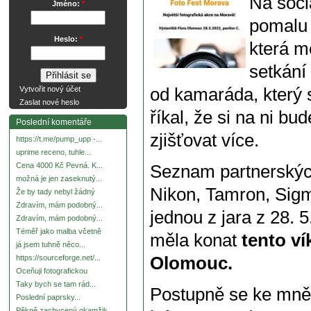
Na soci
Jméno:
*
pomalu 
Heslo:
*
která m
setkání
od kamaráda, který 
Vytvořit nový účet
Zaslat nové heslo
říkal, že si na ni b
Poslední komentáře
zjišťovat více.
https://t.me/pump_upp -...
uprime receno, tuhle...
Cena 4000 Kč Pevná. K...
Seznam partnerských
možná je jen zaseknutý...
Nikon, Tamron, Si
Že by tady nebyl žádný
Zdravím, mám podobný...
jednou z jara z 28. 
Zdravím, mám podobný...
Téměř jako malba včetně
měla konat
tento ví
já jsem tuhně něco...
Olomouc.
https://sourceforge.net/...
Oceňuji fotografickou
Taky bych se tam rád...
Postupně se ke mně 
Poslední paprsky...
Pěkně zachycený okamžik.