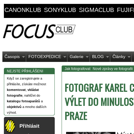
CANONKLUB
SONYKLUB
SIGMACLUB
FUJI
Časopis
FOTOEXPEDICE
Galerie
BLOG
Články
Jak fotografovat
Nové zprávy ve fotografii
NEJSTE PŘIHLÁŠENI
Když se zaregistrujete a
FOTOGRAF KAREL C
přihlásíte, získáte možnost
komentovat
,
vkládat
fotografie
, nahlížet do
VÝLET DO MINULOST
katalogu fotoaparátů
a
objektivů
a mnoho dalších
PRAZE
výhod.
Přihlásit