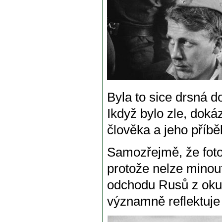
Byla to sice drsná do
Ikdyž bylo zle, dokáz
člověka a jeho příbě
Samozřejmě, že fotog
protože nelze minou
odchodu Rusů z oku
významně reflektuje