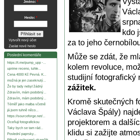
Výst
Jméno:
*
Václ
Heslo:
*
srpna
kdo j
za to jeho černobílou
Vytvořit nový účet
Zaslat nové heslo
Může se zdát, že ml
Poslední komentáře
https://t.me/pump_upp -...
kolem revoluce, mož
uprime receno, tuhle...
Cena 4000 Kč Pevná. K...
studijní fotografický
možná je jen zaseknutý...
zážitek.
Že by tady nebyl žádný
Zdravím, mám podobný...
Zdravím, mám podobný...
Kromě skutečných fot
Téměř jako malba včetně
Václava Špály) najde
já jsem tuhně něco...
https://sourceforge.net/...
projektorem a dalších
Oceňuji fotografickou
Taky bych se tam rád...
klidu si zažijte atmo
Poslední paprsky...
Pěkně zachycený okamžik.