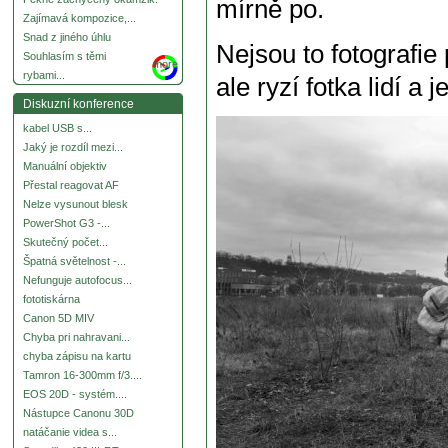
mírně po.
Zajímavá kompozice,...
Snad z jiného úhlu
Nejsou to fotografie 
Souhlasím s těmi
more
rybami...
ale ryzí fotka lidí a j
Diskuzní konference
kabel USB s...
Jaký je rozdíl mezi...
Manuální objektiv
Přestal reagovat AF
Nelze vysunout blesk
PowerShot G3 -...
Skutečný počet...
Špatná světelnost -...
Nefunguje autofocus...
fototiskárna
Canon 5D MIV
Chyba pri nahravani...
chyba zápisu na kartu
Tamron 16-300mm f/3....
EOS 20D - systém....
Nástupce Canonu 30D
natáčanie videa s...