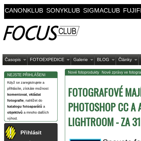
CANONKLUB
SONYKLUB
SIGMACLUB
FUJI
Časopis
FOTOEXPEDICE
Galerie
BLOG
Články
Nové fotoprodukty
Nové zprávy ve fotograf
NEJSTE PŘIHLÁŠENI
Když se zaregistrujete a
FOTOGRAFOVÉ MAJÍ
přihlásíte, získáte možnost
komentovat
,
vkládat
fotografie
, nahlížet do
PHOTOSHOP CC A 
katalogu fotoaparátů
a
objektivů
a mnoho dalších
LIGHTROOM - ZA 3
výhod.
Přihlásit