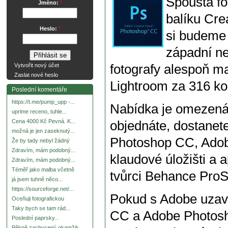
Spousta fo
Jméno:
*
balíku Cre
Heslo:
*
si budeme 
západní n
fotografy alespoň m
Vytvořit nový účet
Zaslat nové heslo
Lightroom za 316 ko
Poslední komentáře
https://t.me/pump_upp -...
Nabídka je omezená 
uprime receno, tuhle...
Cena 4000 Kč Pevná. K...
objednáte, dostanet
možná je jen zaseknutý...
Photoshop CC, Adob
Že by tady nebyl žádný
Zdravím, mám podobný...
klaudové úložišti a a
Zdravím, mám podobný...
Téměř jako malba včetně
tvůrci Behance ProS
já jsem tuhně něco...
https://sourceforge.net/...
Pokud s Adobe uzav
Oceňuji fotografickou
Taky bych se tam rád...
CC a Adobe Photosho
Poslední paprsky...
Pěkně zachycený okamžik.