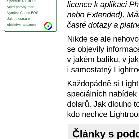
Speedlite 430 III-RT
licence k aplikaci 
Velmi pomalý start...
nebo Extended). Mát
Vyměnit Canon EOS...
Jak se starat o...
časté dotazy a plat
objektívy na canon...
Nikde se ale nehovoř
se objevily informac
v jakém balíku, v ja
i samostatný Lightr
Každopádně si Light
speciálních nabídek
dolarů. Jak dlouho
kdo nechce Lightroo
Články s po