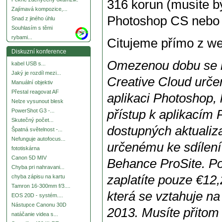
316 korun (musíte bý
Zajímavá kompozice,...
Photoshop CS nebo 
Snad z jiného úhlu
Souhlasím s těmi
more
rybami...
Citujeme přímo z we
Diskuzní konference
Omezenou dobu se mů
kabel USB s...
Jaký je rozdíl mezi...
Creative Cloud urče
Manuální objektiv
Přestal reagovat AF
aplikaci Photoshop, 
Nelze vysunout blesk
přístup k aplikacím
PowerShot G3 -...
Skutečný počet...
dostupných aktualiz
Špatná světelnost -...
Nefunguje autofocus...
určenému ke sdílení
fototiskárna
Canon 5D MIV
Behance ProSite. Po
Chyba pri nahravani...
zaplatíte pouze €12
chyba zápisu na kartu
Tamron 16-300mm f/3....
která se vztahuje n
EOS 20D - systém....
Nástupce Canonu 30D
2013. Musíte přitom
natáčanie videa s...