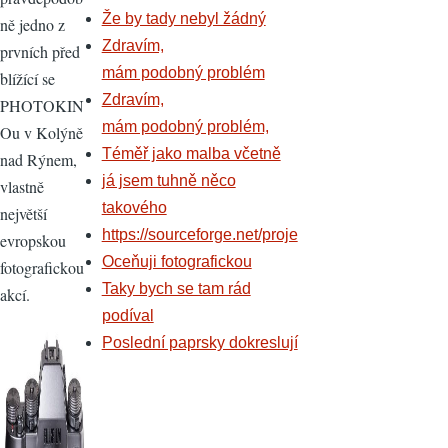
Že by tady nebyl žádný
ně jedno z
Zdravím,
prvních před
mám podobný problém
blížící se
Zdravím,
PHOTOKIN
mám podobný problém,
Ou v Kolýně
Téměř jako malba včetně
nad Rýnem,
já jsem tuhně něco
vlastně
takového
největší
https://sourceforge.net/proje
evropskou
Oceňuji fotografickou
fotografickou
Taky bych se tam rád
akcí.
podíval
Poslední paprsky dokreslují