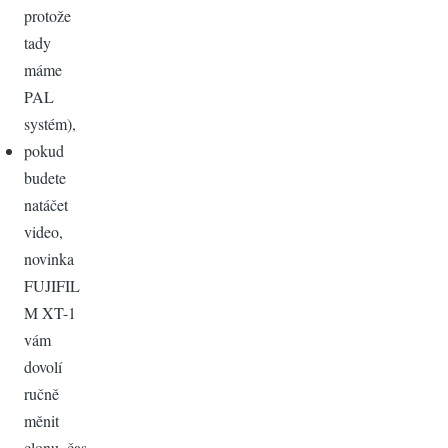
protože
tady
máme
PAL
systém),
pokud
budete
natáčet
video,
novinka
FUJIFIL
M XT-1
vám
dovolí
ručně
měnit
clonu, čas