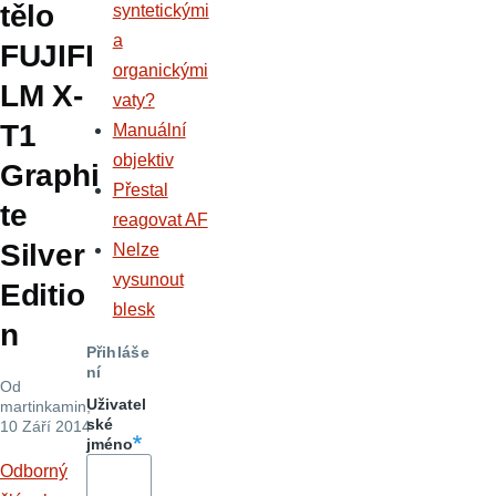
tělo
syntetickými
a
FUJIFI
organickými
LM X-
vaty?
T1
Manuální
objektiv
Graphi
Přestal
te
reagovat AF
Silver
Nelze
vysunout
Editio
blesk
n
Přihláše
ní
Od
Uživatel
martinkamin
,
ské
10 Září 2014
jméno
Odborný