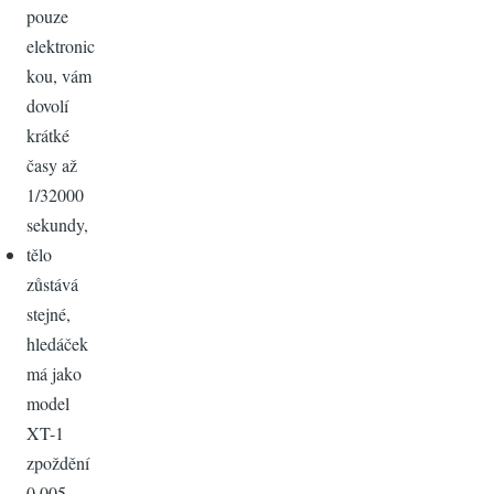
pouze
elektronic
kou, vám
dovolí
krátké
časy až
1/32000
sekundy,
tělo
zůstává
stejné,
hledáček
má jako
model
XT-1
zpoždění
0,005