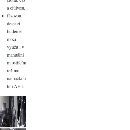
a citlivost,
fázovou
detekci
budeme
moci
využít i v
manuální
m ostřícím
režimu,
namáčknu
tím AF-L.