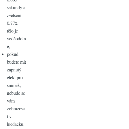
sekundy a
zvětšení
0,77x,
tělo je
voděodoln
é,
pokud
budete mít
zapnutý
efekt pro
snímek,
nebude se
vám
zobrazova
t v
hledáčku,