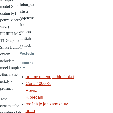
fotoapar
model X-T1
átů
a
(zatím byl
objektiv
pouze v černé
ů
a
verzi).
mnoho
FUJIFILM X-
dalších
T1 Graphite
výhod.
Silver Edition
ovšem
Posledn
í
nebudete
koment
moci koupit
áře
zítra, ale až
uprime receno, tuhle funkci
někdy v
Cena 4000 Kč
prosinci.
Pevná.
K předání
Toto
možná je jen zaseknutý
oznámení je
nebo
pravděpodob