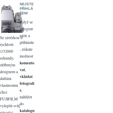
NEJSTE
PŘIHLÁ
ŠENI
Když se
zaregistr
ujete a
Se závěrkou o
přihlásíte
rychlosti
, získáte
1/32000
možnost
sekundy,
komento
stříbrným
vat
,
designem a
vkládat
dalšími
fotografi
vlastnostmi
e
,
chce
nahlížet
FUJIFILM
do
vylepšit svůj
katalogu
stávající