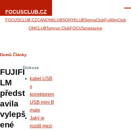
Přejít k hlavnímu obsahu
Men
FOCUSCLUB.CZ
FOCUSCLUB.CZ
CANONKLUB
SONYKLUB
SigmaClub
FujifilmClub
OMCLUB
Tamron Club
FOCUSmagazine
Drobečková
Domů
Články
navigace
Diskuze
FUJIFI
kabel USB
LM
s
předst
konektorem
avila
USB mini B
male
vylepš
Jaký je
ené
rozdíl mezi