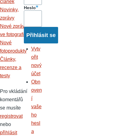
článek
Heslo
Novinky,
zprávy
Nové zprávy
ve fotografii
Nové
Vytv
fotoprodukty
ořit
Články,
nový
recenze a
účet
testy
Obn
oven
Pro vkládání
í
komentářů
vaše
se musíte
ho
registrovat
hesl
nebo
a
přihlásit