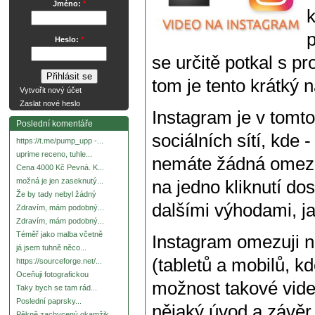
Jméno:
*
k
p
Heslo:
*
se určitě potkal s p
tom je tento krátký 
Vytvořit nový účet
Zaslat nové heslo
Instagram je v tomto 
Poslední komentáře
sociálních sítí, kde 
https://t.me/pump_upp -...
uprime receno, tuhle...
nemáte žádná omeze
Cena 4000 Kč Pevná. K...
možná je jen zaseknutý...
na jedno kliknutí dos
Že by tady nebyl žádný
dalšími výhodami, ja
Zdravím, mám podobný...
Zdravím, mám podobný...
Téměř jako malba včetně
Instagram omezuji n
já jsem tuhně něco...
(tabletů a mobilů, kd
https://sourceforge.net/...
Oceňuji fotografickou
možnost takové video 
Taky bych se tam rád...
Poslední paprsky...
nějaký úvod a závěr
Pěkně zachycený okamžik.