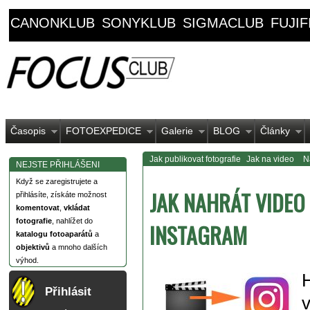
CANONKLUB
SONYKLUB
SIGMACLUB
FUJI
Časopis
FOTOEXPEDICE
Galerie
BLOG
Články
Jak publikovat fotografie
Jak na video
Ná
NEJSTE PŘIHLÁŠENI
Když se zaregistrujete a
JAK NAHRÁT VIDEO 
přihlásíte, získáte možnost
komentovat
,
vkládat
fotografie
, nahlížet do
INSTAGRAM
katalogu fotoaparátů
a
objektivů
a mnoho dalších
výhod.
H
Přihlásit
v