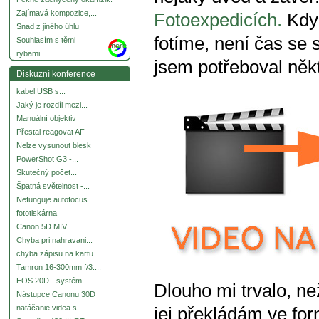
Zajímavá kompozice,...
Fotoexpedicích.
Když
Snad z jiného úhlu
fotíme, není čas se
Souhlasím s těmi
more
rybami...
jsem potřeboval někt
Diskuzní konference
kabel USB s...
Jaký je rozdíl mezi...
Manuální objektiv
Přestal reagovat AF
Nelze vysunout blesk
PowerShot G3 -...
Skutečný počet...
Špatná světelnost -...
Nefunguje autofocus...
fototiskárna
Canon 5D MIV
Chyba pri nahravani...
chyba zápisu na kartu
Tamron 16-300mm f/3....
EOS 20D - systém....
Dlouho mi trvalo, n
Nástupce Canonu 30D
natáčanie videa s...
jej překládám ve fo