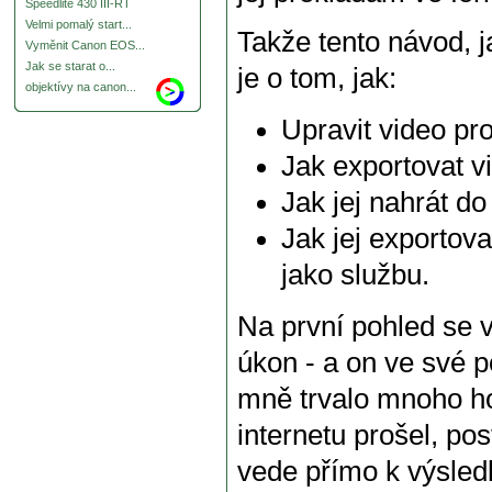
Speedlite 430 III-RT
Velmi pomalý start...
Takže tento návod, j
Vyměnit Canon EOS...
Jak se starat o...
je o tom, jak:
objektívy na canon...
Upravit video pr
Jak exportovat v
Jak jej nahrát d
Jak jej exportova
jako službu.
Na první pohled se 
úkon - a on ve své p
mně trvalo mnoho ho
internetu prošel, po
vede přímo k výsled