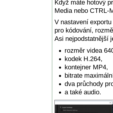
Když máte hotový pro
Media nebo CTRL-M
V nastavení exportu 
pro kódování, rozměr
Asi nejpodstatnější j
rozměr videa 64
kodek H.264,
kontejner MP4,
bitrate maximáln
dva průchody pro
a také audio.