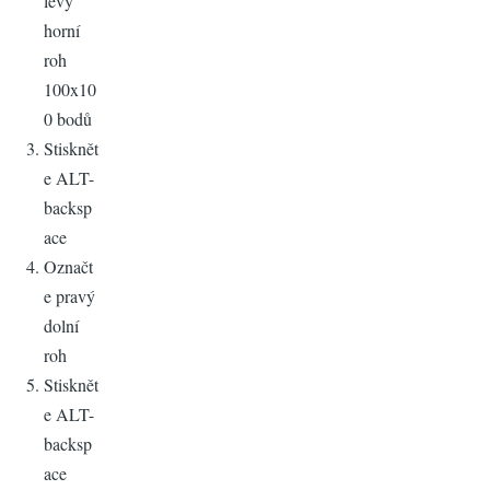
levý
horní
roh
100x10
0 bodů
Stisknět
e ALT-
backsp
ace
Označt
e pravý
dolní
roh
Stisknět
e ALT-
backsp
ace