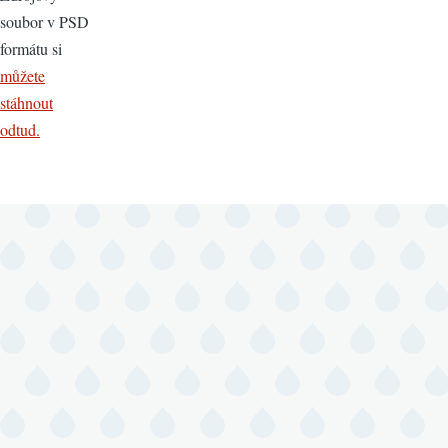
soubor v PSD
formátu si
můžete
stáhnout
odtud.