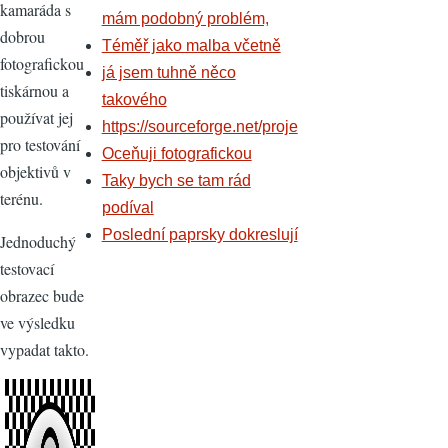
kamaráda s
mám podobný problém,
dobrou
Téměř jako malba včetně
fotografickou
já jsem tuhně něco
tiskárnou a
takového
používat jej
https://sourceforge.net/proje
pro testování
Oceňuji fotografickou
objektivů v
Taky bych se tam rád
terénu.
podíval
Poslední paprsky dokreslují
Jednoduchý
testovací
obrazec bude
ve výsledku
vypadat takto.