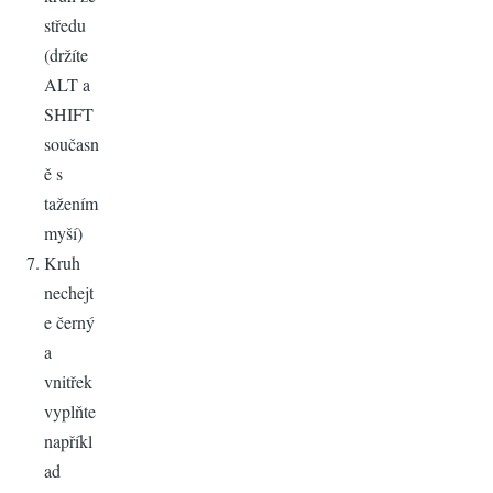
středu
(držíte
ALT a
SHIFT
současn
ě s
tažením
myší)
Kruh
nechejt
e černý
a
vnitřek
vyplňte
napříkl
ad