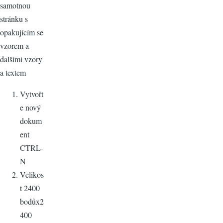
samotnou
stránku s
opakujícím se
vzorem a
dalšími vzory
a textem
Vytvořt
e nový
dokum
ent
CTRL-
N
Velikos
t 2400
bodůx2
400