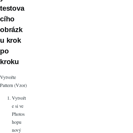
testova
cího
obrázk
u krok
po
kroku
Vytvořte
Pattern (Vzor)
Vytvořt
e si ve
Photos
hopu
nový