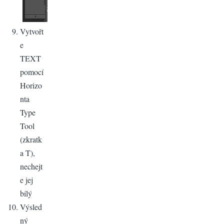
Vytvořt
e
TEXT
pomocí
Horizo
nta
Type
Tool
(zkratk
a T),
nechejt
e jej
bílý
Výsled
ný