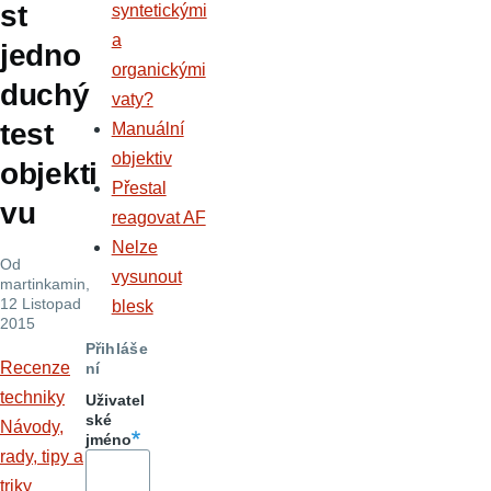
st
syntetickými
a
jedno
organickými
duchý
vaty?
test
Manuální
objektiv
objekti
Přestal
vu
reagovat AF
Nelze
Od
vysunout
martinkamin
,
12 Listopad
blesk
2015
Přihláše
Recenze
ní
techniky
Uživatel
ské
Návody,
jméno
rady, tipy a
triky