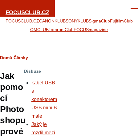
Přejít k hlavnímu obsahu
Men
FOCUSCLUB.CZ
FOCUSCLUB.CZ
CANONKLUB
SONYKLUB
SigmaClub
FujifilmClub
OMCLUB
Tamron Club
FOCUSmagazine
Drobečková
Domů
Články
navigace
Diskuze
Jak
kabel USB
pomo
s
cí
konektorem
Photo
USB mini B
male
shopu
Jaký je
prové
rozdíl mezi