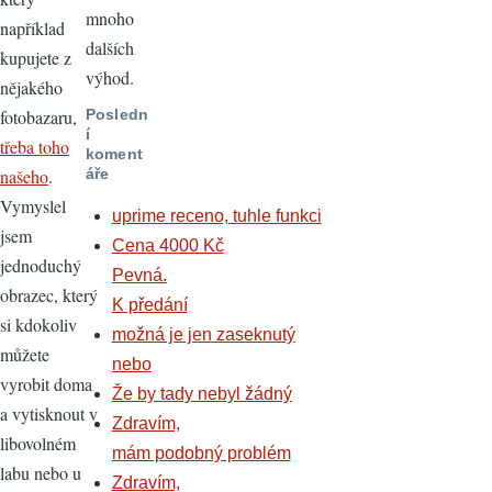
mnoho
například
dalších
kupujete z
výhod.
nějakého
fotobazaru,
Posledn
í
třeba toho
koment
našeho
.
áře
Vymyslel
uprime receno, tuhle funkci
jsem
Cena 4000 Kč
jednoduchý
Pevná.
obrazec, který
K předání
si kdokoliv
možná je jen zaseknutý
můžete
nebo
vyrobit doma
Že by tady nebyl žádný
a vytisknout v
Zdravím,
libovolném
mám podobný problém
labu nebo u
Zdravím,