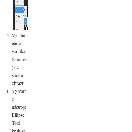
Vytáhn
ěte si
vodítka
(Guides
) do
středu
obrazu
Vytvořt
e
nástroje
Ellipse
Tool
kruh ze