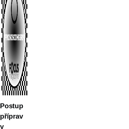
Postup
příprav
y