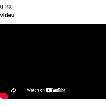
u na
videu