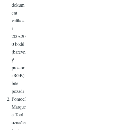
dokum
ent
velikost
i
200x20
0 bodů
(barevn
ý
prostor
sRGB),
bílé
pozadí
Pomocí
Marque
e Tool
označte