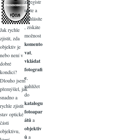
zaregistr
ujete a
přihlásíte
, získáte
Jak rychle
možnost
zjistit, zda
komento
objektiv je
vat
,
nebo není v
vkládat
dobré
fotografi
kondici?
e
,
Dlouho jsem
nahlížet
přemýšlel, jak
do
snadno a
katalogu
rychle zjistit
fotoapar
stav optické
átů
a
části
objektiv
objektivu,
ů
a
který